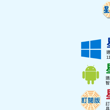
適
1
適
智
訂
具