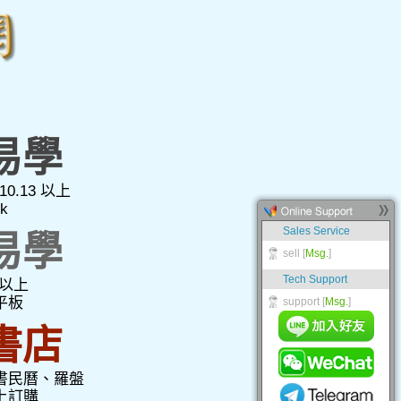
易學
10.13 以上
k
易學
0 以上
平板
書店
書民曆、羅盤
上訂購