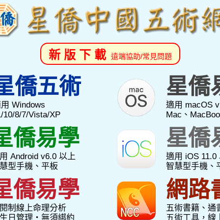
新 版 下 載
遠端協助/常見問題
星僑五術
星僑
用 Windows
適用 macOS v
1/10/8/7/Vista/XP
Mac、MacBoo
星僑易學
星僑
用 Android v6.0 以上
適用 iOS 11.
慧型手機、平板
智慧型手機、
星僑易學
網路
閱制線上命理分析
五術書籍、通
生日管理‧無須綁約
五術工具，線