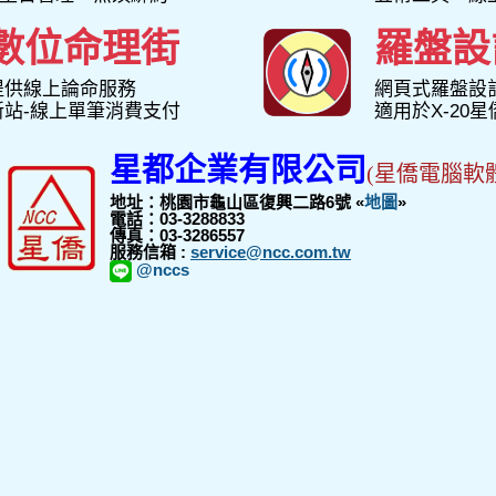
數位命理街
羅盤設
提供線上論命服務
網頁式羅盤設
新站-線上單筆消費支付
適用於X-20
星都企業有限公司
(星僑電腦軟
地址：桃園市龜山區復興二路6號 «
地圖
»
電話：03-3288833
傳真：03-3286557
服務信箱 :
service@ncc.com.tw
@nccs