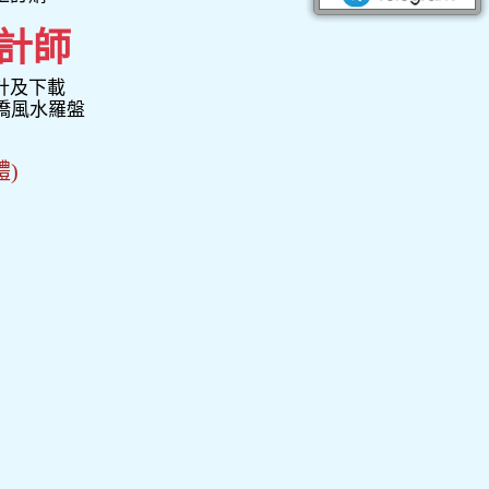
計師
計及下載
星僑風水羅盤
體)