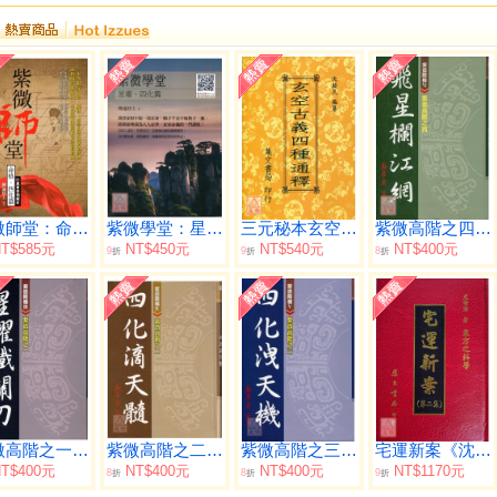
紫微師堂：命格、四化篇
紫微學堂：星曜、四化篇
三元秘本玄空古義四種通釋(平裝)
紫微高階之四(飛星欄江網)
T$585元
NT$450元
NT$540元
NT$400元
9
9
8
折
折
折
紫微高階之一(星曜鐵關刀)
紫微高階之二(四化滴天髓)
紫微高階之三(四化洩天機)
宅運新案《沈氏玄空陽宅斷驗實例》第二集
T$400元
NT$400元
NT$400元
NT$1170元
8
8
9
折
折
折