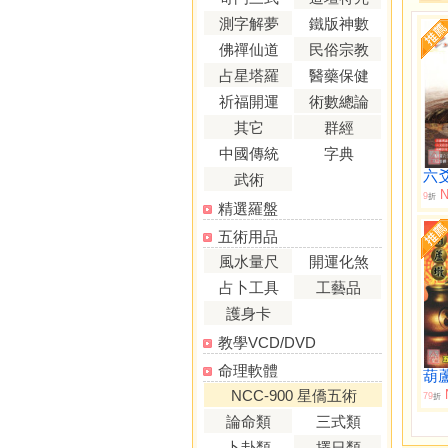
測字解夢
鐵版神數
佛禪仙道
民俗宗教
占星塔羅
醫藥保健
祈福開運
術數總論
其它
群經
中國傳統
字典
六
武術
N
9
折
精選羅盤
五術用品
風水量尺
開運化煞
占卜工具
工藝品
護身卡
教學VCD/DVD
命理軟體
NCC-900 星僑五術
79
折
論命類
三式類
卜卦類
擇日類