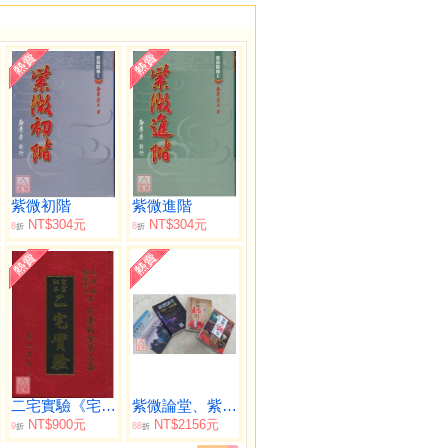
紫微初階
紫微進階
NT$304元
NT$304元
8
8
折
折
二宅實驗《宅運新案第三集》
紫微論堂、紫微師堂、紫微講堂、紫微學堂【一套四冊】
NT$900元
NT$2156元
9
88
折
折