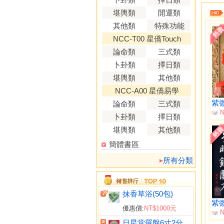
堪輿類
開運類
其他類
特殊功能
NCC-T00 星僑Touch
論命類
三式類
卜卦類
擇日類
堪輿類
其他類
NCC-A00 星僑易學
論命類
三式類
N
9
折
卜卦類
擇日類
堪輿類
其他類
簡體書區
所有分類
抹香草浴(50包)
優惠價:
NT$1000元
N
8
折
日星堂羅盤6寸2分(綜合)電木附水平