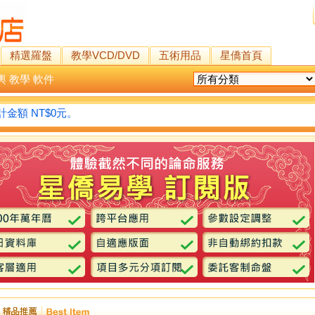
精選羅盤
教學VCD/DVD
五術用品
星僑首頁
輿
教學
軟件
金額 NT$0元。