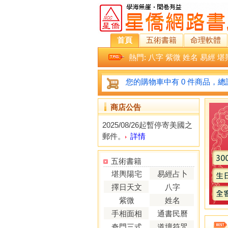
首頁
五術書籍
命理軟體
熱門:
八字
紫微
姓名
易經
堪
您的購物車中有 0 件商品，總計
商店公告
2025/08/26起暫停寄美國之
郵件。
詳情
五術書籍
堪輿陽宅
易經占卜
擇日天文
八字
紫微
姓名
手相面相
通書民曆
奇門三式
道壇符咒