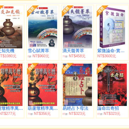
爻知先機
雪心賦菁萃
滴天髓菁萃
紫微論命-實用版
T$1080元
NT$960元
NT$458元
NT$3600元
8
79
折
折
葫蘆墩精準萬年曆(小本)（西元1912~2105年）
葫蘆墩精準萬年曆(大本)（西元1912~2105年）
易經占卜母法
論命出奇招
NT$277元
NT$356元
NT$323元
NT$323元
79
85
85
折
折
折