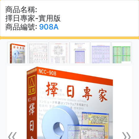
商品名稱:
擇日專家-實用版
商品編號:
908A
«
»