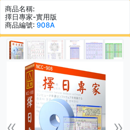
商品名稱:
擇日專家-實用版
商品編號:
908A
«
»