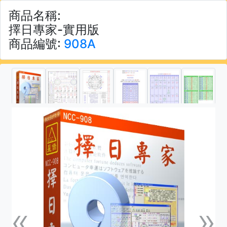
商品名稱:
擇日專家-實用版
商品編號:
908A
«
»