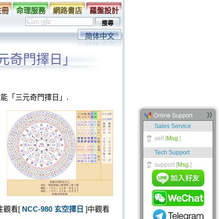
註冊
命理服務
網路書店
羅盤設計
简体中文
三元奇門擇日」
特殊功能「三元奇門擇日」.
，
往觀看[
NCC-980 玄空擇日
]中觀看