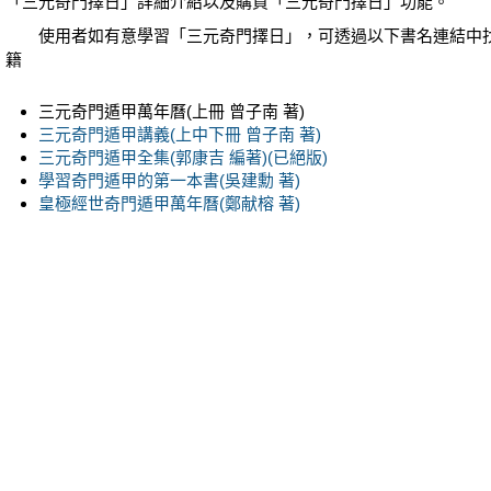
「三元奇門擇日」詳細介紹以及購買「三元奇門擇日」功能。
使用者如有意學習「三元奇門擇日」，可透過以下書名連結中
籍
三元奇門遁甲萬年曆(上冊 曾子南 著)
三元奇門遁甲講義(上中下冊 曾子南 著)
三元奇門遁甲全集(郭康吉 編著)(已絕版)
學習奇門遁甲的第一本書(吳建勳 著)
皇極經世奇門遁甲萬年曆(鄭献榕 著)