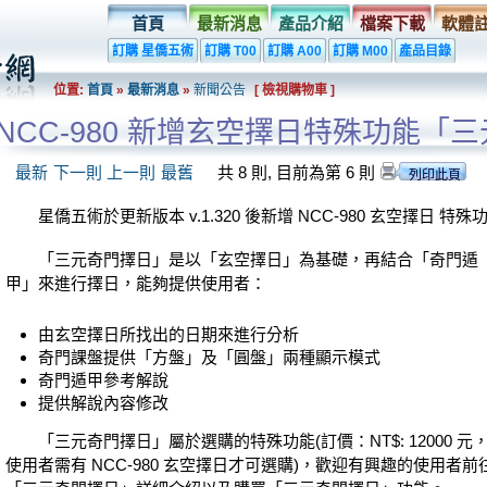
首頁
最新消息
產品介紹
檔案下載
軟體
訂購 星僑五術
訂購 T00
訂購 A00
訂購 M00
產品目錄
位置:
首頁
»
最新消息
»
新聞公告
[ 檢視購物車 ]
NCC-980 新增玄空擇日特殊功能「
最新
下一則
上一則
最舊
共 8 則, 目前為第 6 則
星僑五術於更新版本 v.1.320 後新增 NCC-980 玄空擇日 
「三元奇門擇日」是以「玄空擇日」為基礎，再結合「奇門遁
甲」來進行擇日，能夠提供使用者：
由玄空擇日所找出的日期來進行分析
奇門課盤提供「方盤」及「圓盤」兩種顯示模式
奇門遁甲參考解說
提供解說內容修改
「三元奇門擇日」屬於選購的特殊功能(訂價：NT$: 12000 元
使用者需有 NCC-980 玄空擇日才可選購)，歡迎有興趣的使用者前