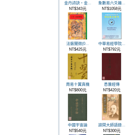
金丹詩訣‧金...
象數易六爻雜...
NT$343元
NT$1058元
法竅闡微(0...
中華易經學院...
NT$425元
NT$792元
周易十翼真機
悉曇經傳
NT$800元
NT$420元
中國宇宙論
諦閑大師語錄...
NT$540元
NT$300元