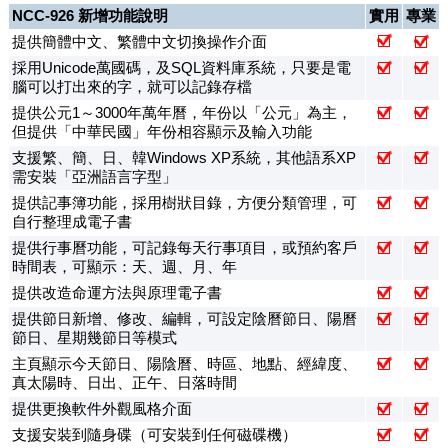
NCC-926 新增功能說明
實用
專業
提供簡體中文、繁體中文切換操作介面
採用Unicode萬國碼，及SQL資料庫系統，只要是電
腦可以打出來的字，就可以記錄存檔
提供公元1～3000年萬年曆，年份以「公元」為主，
但提供「中華民國」年份相容顯示及輸入功能
支援繁、簡、日、韓Windows XP系統，其他語系XP
需安裝「亞洲語言字型」
提供記事簿功能，採用樹狀目錄，方便分類管理，可
自行整理成電子書
提供行事曆功能，可記錄每天行事項目，或預約客戶
時間表，可顯示：天、週、月、年
提供改造命運方法與原理電子書
提供節日新增、修改、編輯，可設定陰曆節日、陽曆
節日、星期幾節日等模式
主頁顯示今天節日、陽陰曆、時區、地點、經緯度、
真太陽時、日出、正午、日落時間
提供更換軟件外觀風格介面
支援安裝到隨身碟（可安裝到任何磁碟機）