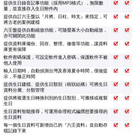
提供生日錄音記事功能（採用MP3格式），無限數
量，並直接存入生日附件內
提供自訂六壬盤以『月將、日柱、時支』來指定，可
將古老的案例建檔
六壬盤提供自動縮放功能，可隨螢幕大小自動縮放，
亦可關閉此功能
提供資料庫備份、回存、整理、修復等功能，讓資料
庫更有保障
軟件密碼保護，可設定軟件進入密碼，保護軟件不被
他人使用
輸入日期時，自動偵測台灣及香港夏令時間，僅做提
示，不修正時間
提供生日建檔、提供生日類別（樹狀結構）可將生日
資料分層、分類管理
提供將複選生日轉換到別的生日類別，可搬移或複製
生日
生日資料智能搜尋，可運用命理程式編撰想要搜尋的
生日資料
每一個生日資料可新增自己的『六壬資料』並自動存
檔記錄下來