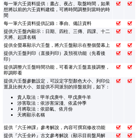
每一筆六壬資料提供：晝占、夜占、取盤時間，如果
想將以前的六壬資料建檔，可將時間調整到當時的時
間
每一筆六壬資料提供記錄：事由、備註資料
提供六壬盤內顯示：日期、四柱、三傳、四課、十二
天將、起課名稱
提供全螢幕顯示六壬盤，將六壬盤顯示在整個螢幕上
提供六壬盤列印（直接列印）及預視功能（先看後
印）
提供調整六壬盤時間功能，可看著六壬盤直接調整，
即調即看
提供六壬盤參數設定，可設定字型顏色大小、列印位
置及比例大小、並提供不同派別的排盤規則，如下：
貴人取法：甲羊戊庚牛、甲戊庚牛羊
涉害取法：依涉害深淺、依孟仲季
月將取法：依節氣、依月份
天將顯示名稱
提供『六壬神課』參考解說，內容可撰寫修改功能
提供『六壬全鈐』古文參考解說（顯示目前盤局解