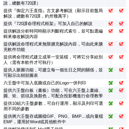
說，總數有720課）
提供『御定六壬直指』古文參考解說（顯示目前盤局
解說，總數有720課，約卅幾萬字）
提供『720課命理程式框架』可加入自己的解說
提供解說分析時同時顯示判斷程式索引，並可點選編
輯來修改解說內容
提供解說命理程式來無限擴充解說內容，可由此來擴
充軟件功能
提供將命理程式建立成單一安裝檔，可將它分享給別
人（需有本軟件才可執行）
提供人脈圖功能，可建立每一個生日之間的關係，並
可顯示出樹狀圖表
六壬盤中可加入底圖或自己的Logo一併列印
提供六壬盤白板（畫板）功能，可在六壬盤上畫線、
圓、矩、箭頭及換顏色，可配合投影機進行命理教學
提供10組六壬盤參數，可自行運用，顯示及列印可選
用不同的參數
提供將六壬盤存成圖檔GIF、PNG、BMP…或向量檔
EMF，運用於Word或其他軟件中