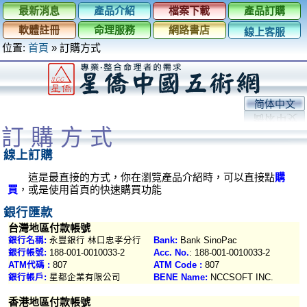
最新消息
產品介紹
檔案下載
產品訂購
軟體註冊
命理服務
網路書店
線上客服
位置:
首頁
» 訂購方式
简体中文
訂購方式
線上訂購
這是最直接的方式，你在瀏覽產品介紹時，可以直接點
購
買
，或是使用首頁的快速購買功能
銀行匯款
台灣地區付款帳號
銀行名稱:
永豐銀行 林口忠孝分行
Bank:
Bank SinoPac
銀行帳號:
188-001-0010033-2
Acc. No.
: 188-001-0010033-2
ATM代碼 :
807
ATM Code :
807
銀行帳戶:
星都企業有限公司
BENE Name:
NCCSOFT INC.
香港地區付款帳號