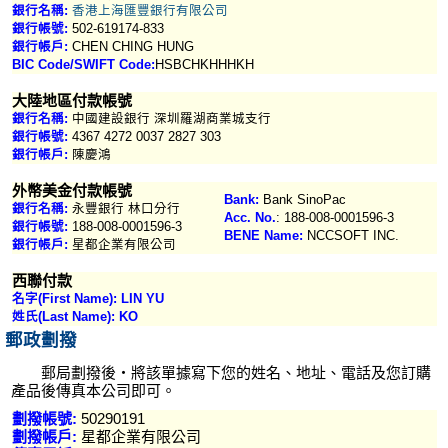
銀行名稱:
香港上海匯豐銀行有限公司
銀行帳號:
502-619174-833
銀行帳戶:
CHEN CHING HUNG
BIC Code/SWIFT Code:
HSBCHKHHHKH
大陸地區付款帳號
銀行名稱:
中國建設銀行 深圳羅湖商業城支行
銀行帳號:
4367 4272 0037 2827 303
銀行帳戶:
陳慶鴻
外幣美金付款帳號
Bank:
Bank SinoPac
銀行名稱:
永豐銀行 林口分行
Acc. No.
: 188-008-0001596-3
銀行帳號:
188-008-0001596-3
BENE Name:
NCCSOFT INC.
銀行帳戶:
星都企業有限公司
西聯付款
名字(First Name): LIN YU
姓氏(Last Name): KO
郵政劃撥
郵局劃撥後‧將該單據寫下您的姓名、地址、電話及您訂購
產品後傳真本公司即可。
劃撥帳號:
50290191
劃撥帳戶:
星都企業有限公司