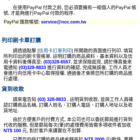
在使用PayPal 付款之前, 您必須要擁有一組個人的PayPal 帳
號, 才能夠進行PayPal 付款的程序.
PayPal 匯款帳號:
service@ncc.com.tw
列印刷卡單訂購
請透過點擊 [
信用卡訂單列印
] 所開啟的頁面進行列印, 填寫
所列印出的刷卡簽帳單, 註明訂購的商品資料、基本資料以及信
用卡資料後傳真至:
(03)328-6557
, 並求保險起見, 請於傳真後來
電通知
(03)328-8833
進行資料的確認, 完成無誤後, 工作人員才
會進行向信用卡中心取得授權, 通過後才會將您所訂購的商品進
行處理.
貨到收款
請來電告知
(03) 328-8833
, 註明貨到收款, 並與工作人員確
認訂購商品名稱, 訂購人姓名、訂購人電話、訂購人地址以及收
貨地址.
由於方便客戶的付費方式, 本公司也可以委託郵局進行貨到
代收的服務, 但是郵局每次(筆)的處理費用皆需多項收件者加收
NT$ 100
元, 對於客戶來講實在不划算.
只要您的所訂購的商品總金額高於
NT$ 2000
元(軟件, 書籍,