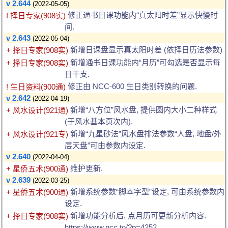
v 2.644
(2022-05-05)
修正通书日课功能内“真太阳时差”显示快慢时
! 择日专家(908实)
间.
v 2.643
(2022-05-04)
新增日课盘显示真太阳时差 (依择日历法参数)
+ 择日专家(908实)
新增通书日课功能内“月历”可勾选是否显示每
+ 择日专家(908实)
日干支.
修正由 NCC-600 生日类别转换的问题.
! 生日资料(900通)
v 2.642
(2022-04-19)
新增“八方位”风水盘, 提供圆内大小二种样式
+ 风水设计(921通)
(于风水基本页次内).
新增“九星砂法”风水盘排法参数“人盘, 地盘/外
+ 风水设计(921专)
层天盘”可由参数内设定.
v 2.640
(2022-04-04)
维护更新.
+ 星侨五术(900通)
v 2.639
(2022-03-25)
新增系统参数“脚本字型”设定, 可由系统参数内
+ 星侨五术(900通)
设定.
新增功能分析后, 点月历可更新分析内容.
+ 择日专家(908实)
https://www.ncc.to/?p=4252