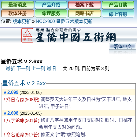
最新消息
产品介绍
档案下载
产品订购
软体注册
命理服务
网路书店
線上客服
位置:
版本更新
»
NCC-900 星侨五术版本更新
繁体中文
星侨五术 v 2.6xx
最新
下一则
上一则
最旧
共 20 则, 目前为第 3 则
星侨五术 v 2.6xx
v 2.699
(2023-01-06)
调整罗天大进年干支及日柱为“天干进年, 地支
! 择日专家(908职)
进年, 甲子进日”.
v 2.698
(2023-01-05)
修正八字神煞用年支日支同时对照时，日桃花
! 八字论命(901普)
会用年支去对的问题。
修正文字“珷”康熙笔划.
! 命名论命(917普)