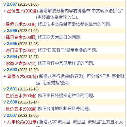
v 2.697
(2023-01-03)
新增解说分析内容右键选单“中文转汉语拼音”
+ 星侨五术(900通)
(需装简体拼音输入法).
修正命术类命盘年龄依参数显示的问题.
! 星侨五术(900普)
v 2.696
(2023-01-02)
修正罗天大进日的问题.
! 择日专家(908职)
v 2.695
(2022-12-28)
修正“日家奇门”显示重叠的问题.
! 奇门遁甲(906实)
v 2.694
(2022-12-27)
修正自订中宫显示样式的问题.
! 紫微论命(907实)
v 2.693
(2022-12-20)
新增八字行运曲线(选购), 可分析“行运, 事业财
+ 星侨五术(900特)
运, 恋爱婚姻”选项.
v 2.691
(2022-12-16)
修正生日特搜指定栏位的问题.
! 星侨五术(900通)
v 2.690
(2022-12-14)
修正台湾地区邮递区号问题.
! 星侨五术(900通)
v 2.687
(2022-12-05)
新增八字“流月盘, 流日盘, 流时盘”上方显示大
+ 八字论命(901专)