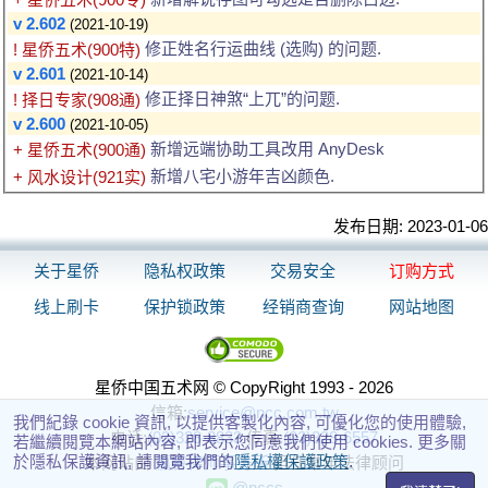
v 2.602
(2021-10-19)
修正姓名行运曲线 (选购) 的问题.
! 星侨五术(900特)
v 2.601
(2021-10-14)
修正择日神煞“上兀”的问题.
! 择日专家(908通)
v 2.600
(2021-10-05)
新增远端协助工具改用 AnyDesk
+ 星侨五术(900通)
新增八宅小游年吉凶颜色.
+ 风水设计(921实)
发布日期: 2023-01-06
关于星侨
隐私权政策
交易安全
订购方式
线上刷卡
保护锁政策
经销商查询
网站地图
星侨中国五术网 © CopyRight 1993 - 2026
信箱:
service@ncc.com.tw
我們紀錄 cookie 資訊, 以提供客製化內容, 可優化您的使用體驗,
电话:
(03)328-8833
传真:
(03)328-6557
若繼續閱覽本網站內容, 即表示您同意我們使用 cookies. 更多關
於隱私保護資訊, 請閱覽我們的
隱私權保護政策
.
本网站由
瀛睿律师事务所
担任常年法律顾问
@nccs