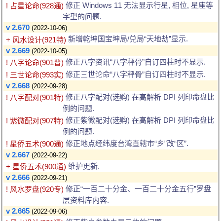
修正 Windows 11 无法显示行星, 相位, 星座等
! 占星论命(928通)
字型的问题.
v 2.670
(2022-10-06)
新增乾坤国宝坤局/兑局“天地劫”显示.
+ 风水设计(921特)
v 2.669
(2022-10-05)
修正八字资讯“八字秤骨”自订四柱时不显示.
! 八字论命(901普)
修正三世论命“八字秤骨”自订四柱时不显示.
! 三世论命(993实)
v 2.668
(2022-09-28)
修正八字配对(选购) 在高解析 DPI 列印命盘比
! 八字配对(901特)
例的问题.
修正紫微配对(选购) 在高解析 DPI 列印命盘比
! 紫微配对(907特)
例的问题.
修正地点经纬度台湾直辖市“乡”改“区”.
! 星侨五术(900通)
v 2.667
(2022-09-22)
维护更新.
+ 星侨五术(900通)
v 2.666
(2022-09-21)
修正“一百二十分金、一百二十分金五行”罗盘
! 风水罗盘(920专)
层资料库内容.
v 2.665
(2022-09-06)