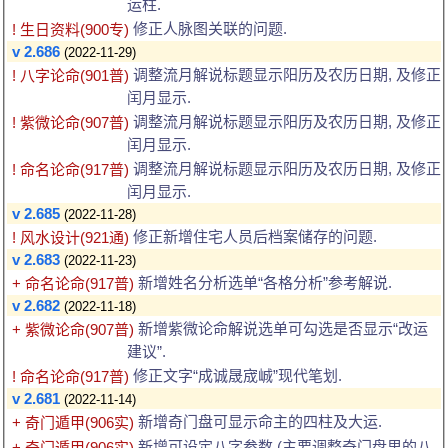
运柱.
修正人脉图关联的问题.
! 生日资料(900专)
v 2.686
(2022-11-29)
调整流月解说标题显示阳历及农历日期, 及修正
! 八字论命(901普)
闰月显示.
调整流月解说标题显示阳历及农历日期, 及修正
! 紫微论命(907普)
闰月显示.
调整流月解说标题显示阳历及农历日期, 及修正
! 命名论命(917普)
闰月显示.
v 2.685
(2022-11-28)
修正新增住宅人员后档案储存的问题.
! 风水设计(921通)
v 2.683
(2022-11-23)
新增姓名分析选单“各格分析”参考解说.
+ 命名论命(917普)
v 2.682
(2022-11-18)
新增紫微论命解说选单可勾选是否显示“改运
+ 紫微论命(907普)
建议”.
修正文字“成诚晟宬峸”现代笔划.
! 命名论命(917普)
v 2.681
(2022-11-14)
新增奇门盘可显示命主的四柱及大运.
+ 奇门遁甲(906实)
新增可设定八字参数 (主要调整奇门盘里的八
+ 奇门遁甲(906实)