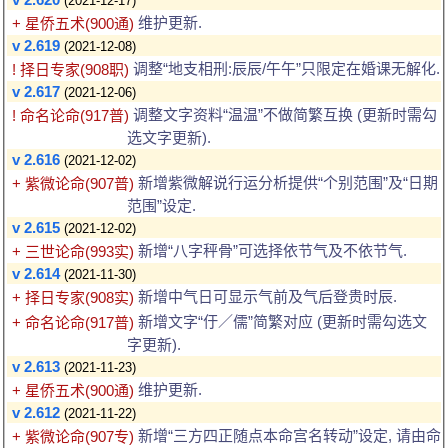
(2021-12-17)
维护更新.
+ 星侨五术(900通)
v 2.619
(2021-12-08)
调整“地支相刑:辰辰/午午”只限定在婚课无解化.
! 择日专家(908职)
v 2.617
(2021-12-06)
调整文字资料“温温”不做简繁互换 (更新时需勾
! 命名论命(917普)
选文字更新).
v 2.616
(2021-12-02)
新增紫微解说行运分析提供“个别范围”及“日期
+ 紫微论命(907普)
范围”设定.
v 2.615
(2021-12-02)
新增“八字秤骨”可选择依节气及不依节气.
+ 三世论命(993实)
v 2.614
(2021-11-30)
新增中气日可显示气前及气后登贵时辰.
+ 择日专家(908实)
新增文字“㐵／儒”简繁对应 (更新时需勾选文
+ 命名论命(917普)
字更新).
v 2.613
(2021-11-23)
维护更新.
+ 星侨五术(900通)
v 2.612
(2021-11-22)
新增“三方四正随点本命宫名转动”设定, 请由命
+ 紫微论命(907专)