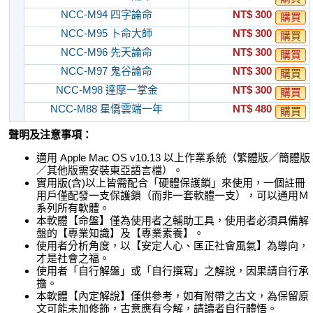
NCC-M94 四字論命
NT$ 300
購買
NCC-M95 卜命大師
NT$ 300
購買
NCC-M96 先天論命
NT$ 300
購買
NCC-M97 鬼谷論命
NT$ 300
購買
NCC-M98 達摩一掌金
NT$ 300
購買
NCC-M88 星僑雲端一年
NT$ 480
購買
聲明及注意事項：
適用 Apple Mac OS v10.13 以上作業系統（繁體版／簡體版
／其他版需安裝東亞語言檔）。
實用版(含)以上皆需配合「硬體保護鎖」來使用，一個註冊
用戶僅配發一支保護鎖（而非一套軟體一支），可以通用Ｍ
系列所有軟體。
本軟體【命盤】僅為使用者之輔助工具，使用者必須具備解
盤的【專業知識】及【專業素養】。
使用者分析角度，以【安定人心、匡正社會風氣】為導向，
才是社會之福。
使用者「自行解盤」或「自行撰寫」之解說，因果請自行承
擔。
本軟體【內定解說】僅供參考，如有附帶之古文，為保留原
文可能未加修飾，古意應有今解，請讀者自行體悟。