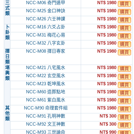
三
NCC-M06 奇門遁甲
NT$ 1980
購買
式
NCC-M25 金口神訣
NT$ 1980
購買
類
NCC-M26 六壬神課
NT$ 1980
購買
卜
NCC-M16 六爻占卦
NT$ 1980
購買
卦
NCC-M31 梅花心易
NT$ 1980
購買
類
NCC-M32 八字玄卦
NT$ 1980
購買
擇
NCC-M08 擇日專家
NT$ 1980
購買
日
類
堪
NCC-M21 八宅風水
NT$ 1980
購買
輿
NCC-M22 玄空風水
NT$ 1980
購買
類
NCC-M23 乾坤風水
NT$ 1980
購買
NCC-M60 造葬點地
NT$ 1980
購買
NCC-M61 紫白風水
NT$ 1980
購買
其
NCC-M90 命理套件組
NT$ 1980
購買
他
NCC-M91 孔明神數
NT$ 300
購買
類
NCC-M92 文王神數
NT$ 300
購買
NCC-M93 三世論命
NT$ 990
購買