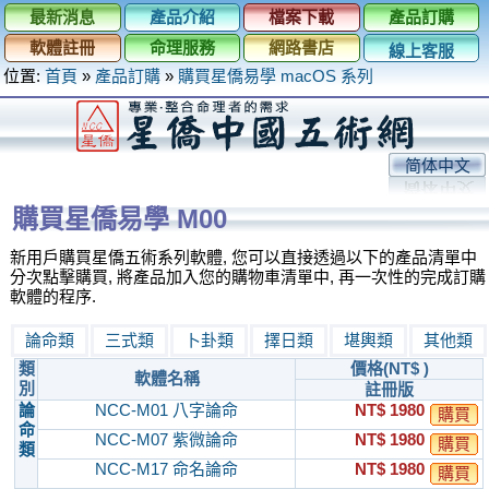
最新消息
產品介紹
檔案下載
產品訂購
軟體註冊
命理服務
網路書店
線上客服
位置:
首頁
»
產品訂購
»
購買星僑易學 macOS 系列
简体中文
購買星僑易學 M00
新用戶購買星僑五術系列軟體, 您可以直接透過以下的產品清單中
分次點擊購買, 將產品加入您的購物車清單中, 再一次性的完成訂購
軟體的程序.
論命類
三式類
卜卦類
擇日類
堪輿類
其他類
類
價格(NT$ )
軟體名稱
別
註冊版
論
NCC-M01 八字論命
NT$ 1980
購買
命
NCC-M07 紫微論命
NT$ 1980
購買
類
NCC-M17 命名論命
NT$ 1980
購買