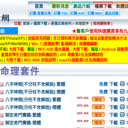
首頁
最新消息
產品介紹
檔案下載
軟體
訂購 星僑五術
訂購 T00
訂購 A00
訂購 M00
產品目錄
位置:
首頁
»
檔案下載
»
星僑五術系列
»
命理套件
[ 檢視購物車 ]
協助
★
舊客戶
使用快速購買享有九
8/7/Vista/XP) |
安裝常見問題
|
生日資料移至新電腦
|
無法自動更新解決方法
ta/XP/Me/98/95)
|
Win 7 [星僑易學] 亂碼解決
|
保護鎖驅動
/平板)
大陸下載
-
舊版
|
NCC-A20 風水羅盤
-
大陸下載
-
舊版
|
Android 啟
|
星僑易學生日備份回存到新機說明
|
iOS 啟動第2台及換轉說明
) |
大陸下載
|
NCC-M00 安裝說明
|
macOS啟動第2台及換機說明
命理套件
八字神煞[不分柱不含解說]-繁體
免費
下載
八字神煞[不分柱不含解說]-簡體
免費
下載
NT$ 300
八字神煞[分柱不含解說]-繁體
下載
購買
NT$ 300
八字神煞[分柱不含解說]-簡體
下載
購買
NT$ 300
御定奇門寶鑑-繁體
下載
購買
NT$ 300
御定奇門寶鑑-簡體
下載
購買