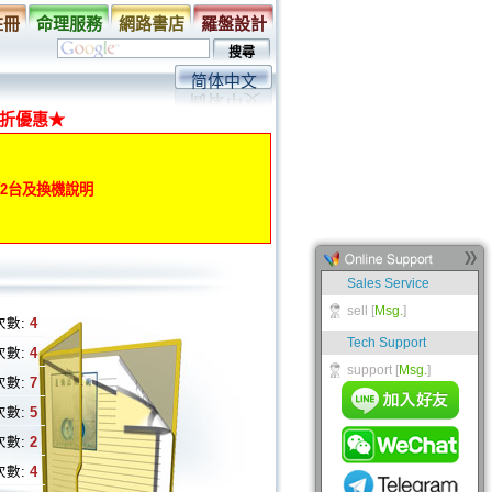
註冊
命理服務
網路書店
羅盤設計
简体中文
折優惠★
動第2台及換機說明
次數:
4
次數:
4
次數:
7
次數:
5
次數:
2
次數:
4