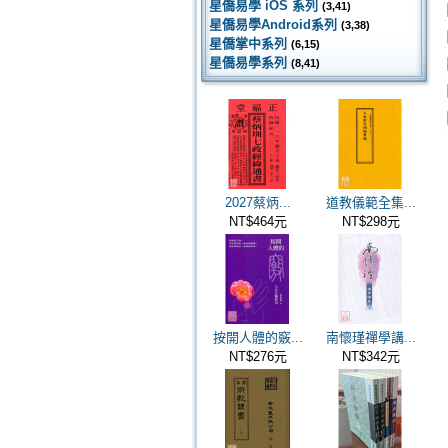
星僑易學 iOS 系列
(3,41)
星僑易學Android系列
(3,38)
星僑掌中系列
(6,15)
星僑易學系列
(8,41)
2027蔡炳...
道教儀範全集...
NT$464元
NT$298元
按開人體的竅...
南懷瑾禪學講...
NT$276元
NT$342元