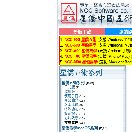
新版下載
遠端
1.
NCC-900 星僑五術
(支援 Windows 11/10/
2.
NCC-600 星僑易學
(支援 Windows 7/Vis
3.
NCC-A00 星僑易學
(支援 Android 手機
4.
NCC-T00 星僑易學
(支援 iPhone/iPad) 
5.
NCC-M00 星僑易學
(支援 Mac/MacBook
星僑五術系列
星僑五術系列
(9,96)
正式版
(3)
試用版
(2)
使用手冊
(16)
產品簡介
(11)
版本比較
(9)
特殊功能
(10)
設定說明
(19)
影片教學
(15)
命理套件
(11)
星僑易學macOS系列
(2,18)