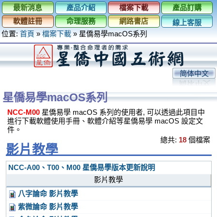
最新消息
產品介紹
檔案下載
產品訂購
軟體註冊
命理服務
網路書店
線上客服
位置:
首頁
»
檔案下載
»
星僑易學macOS系列
简体中文
星僑易學macOS系列
NCC-M00
星僑易學 macOS 系列的使用者, 可以透過此項目中
進行下載軟體使用手冊、軟體介紹等星僑易學 macOS 設定文
件。
總共:
18
個檔案
影片教學
NCC-A00、T00、M00 星僑易學版本更新說明
影片教學
八字論命 影片教學
紫微論命 影片教學