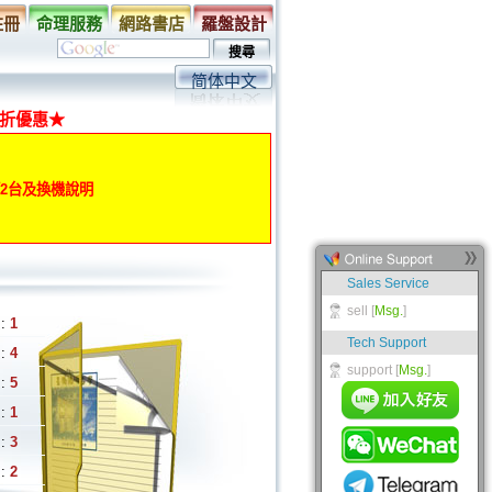
註冊
命理服務
網路書店
羅盤設計
简体中文
折優惠★
動第2台及換機說明
:
1
:
4
:
5
:
1
:
3
:
2