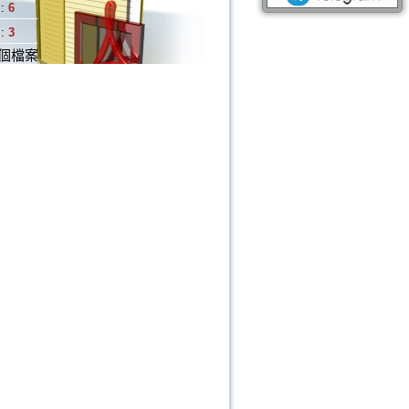
:
6
:
3
個檔案