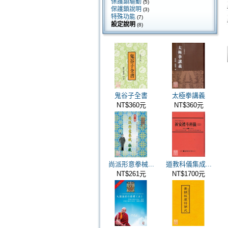
保護鎖驅動
(5)
保護鎖說明
(3)
特殊功能
(7)
設定說明
(8)
鬼谷子全書
太極拳講義
NT$360元
NT$360元
尚派形意拳械...
道教科儀集成...
NT$261元
NT$1700元