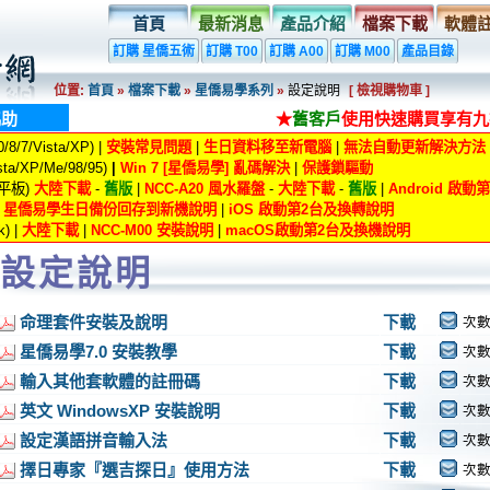
首頁
最新消息
產品介紹
檔案下載
軟體
訂購 星僑五術
訂購 T00
訂購 A00
訂購 M00
產品目錄
位置:
首頁
»
檔案下載
»
星僑易學系列
»
設定說明
[ 檢視購物車 ]
協助
★
舊客戶
使用快速購買享有九
8/7/Vista/XP) |
安裝常見問題
|
生日資料移至新電腦
|
無法自動更新解決方法
ta/XP/Me/98/95)
|
Win 7 [星僑易學] 亂碼解決
|
保護鎖驅動
/平板)
大陸下載
-
舊版
|
NCC-A20 風水羅盤
-
大陸下載
-
舊版
|
Android 啟
|
星僑易學生日備份回存到新機說明
|
iOS 啟動第2台及換轉說明
) |
大陸下載
|
NCC-M00 安裝說明
|
macOS啟動第2台及換機說明
設定說明
命理套件安裝及說明
下載
次數
星僑易學7.0 安裝教學
下載
次數
輸入其他套軟體的註冊碼
下載
次數
英文 WindowsXP 安裝說明
下載
次數
設定漢語拼音輸入法
下載
次數
擇日專家『選吉探日』使用方法
下載
次數