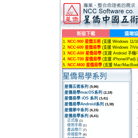
新版下載
遠端
1.
NCC-900 星僑五術
(支援 Windows 11/10/
2.
NCC-600 星僑易學
(支援 Windows 7/Vis
3.
NCC-A00 星僑易學
(支援 Android 手機
4.
NCC-T00 星僑易學
(支援 iPhone/iPad) 
5.
NCC-M00 星僑易學
(支援 Mac/MacBook
星僑易學系列
星僑五術系列
(9,96)
星僑易學macOS系列
(2,18)
星僑易學 iOS 系列
(3,41)
星僑易學Android系列
(3,38)
星僑掌中系列
(6,15)
星僑易學系列
(8,41)
正式版
(1)
使用手冊
(1)
產品簡介
(7)
命理套件
(9)