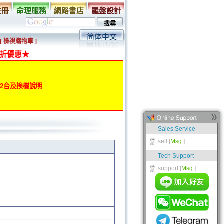
註冊
命理服務
網路書店
羅盤設計
简体中文
[ 檢視購物車 ]
折優惠★
動第2台及換機說明