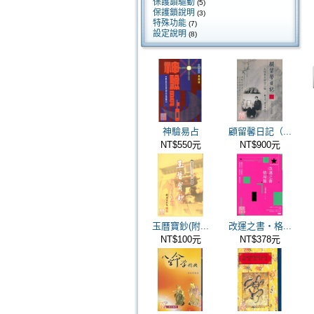
保護鎖驅動
(5)
保護鎖說明
(3)
特殊功能
(7)
設定說明
(8)
神驗易占
顧留馨日記（...
NT$550元
NT$900元
玉曆寶鈔(附...
改運之書‧格...
NT$100元
NT$378元