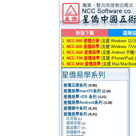
新版下載
遠端
1.
NCC-900 星僑五術
(支援 Windows 11/10/
2.
NCC-600 星僑易學
(支援 Windows 7/Vis
3.
NCC-A00 星僑易學
(支援 Android 手機
4.
NCC-T00 星僑易學
(支援 iPhone/iPad) 
5.
NCC-M00 星僑易學
(支援 Mac/MacBook
星僑易學系列
星僑五術系列
(9,96)
星僑易學macOS系列
(2,18)
星僑易學 iOS 系列
(3,41)
星僑易學Android系列
(3,38)
星僑掌中系列
(6,15)
星僑易學系列
(8,41)
正式版
(1)
使用手冊
(1)
產品簡介
(7)
命理套件
(9)