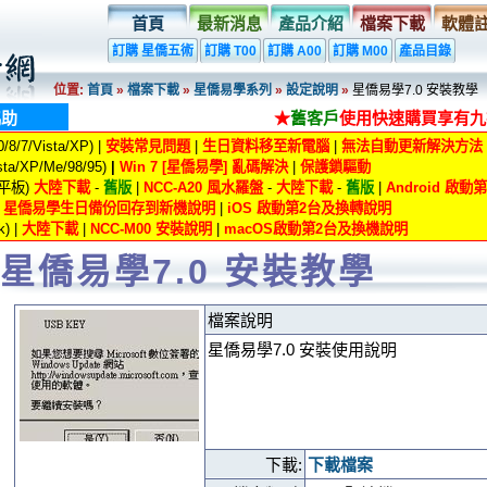
首頁
最新消息
產品介紹
檔案下載
軟體
訂購 星僑五術
訂購 T00
訂購 A00
訂購 M00
產品目錄
位置:
首頁
»
檔案下載
»
星僑易學系列
»
設定說明
»
星僑易學7.0 安裝教學
協助
★
舊客戶
使用快速購買享有九
8/7/Vista/XP) |
安裝常見問題
|
生日資料移至新電腦
|
無法自動更新解決方法
ta/XP/Me/98/95)
|
Win 7 [星僑易學] 亂碼解決
|
保護鎖驅動
/平板)
大陸下載
-
舊版
|
NCC-A20 風水羅盤
-
大陸下載
-
舊版
|
Android 啟
|
星僑易學生日備份回存到新機說明
|
iOS 啟動第2台及換轉說明
) |
大陸下載
|
NCC-M00 安裝說明
|
macOS啟動第2台及換機說明
星僑易學7.0 安裝教學
檔案說明
星僑易學7.0 安裝使用說明
下載:
下載檔案