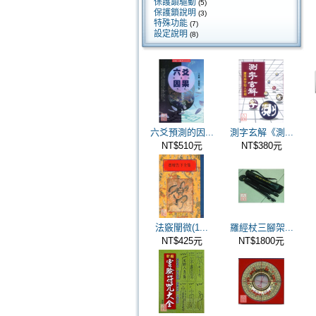
保護鎖驅動
(5)
保護鎖說明
(3)
特殊功能
(7)
設定說明
(8)
六爻預測的因...
測字玄解《測...
NT$510元
NT$380元
法竅闡微(1...
羅經杖三腳架...
NT$425元
NT$1800元