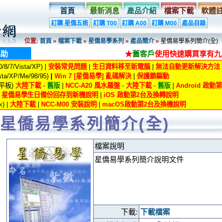
首頁
最新消息
產品介紹
檔案下載
軟體
訂購 星僑五術
訂購 T00
訂購 A00
訂購 M00
產品目錄
位置:
首頁
»
檔案下載
»
星僑易學系列
»
產品簡介
»
星僑易學系列簡介(全)
協助
★
舊客戶
使用快速購買享有九
8/7/Vista/XP) |
安裝常見問題
|
生日資料移至新電腦
|
無法自動更新解決方法
ta/XP/Me/98/95)
|
Win 7 [星僑易學] 亂碼解決
|
保護鎖驅動
/平板)
大陸下載
-
舊版
|
NCC-A20 風水羅盤
-
大陸下載
-
舊版
|
Android 啟
|
星僑易學生日備份回存到新機說明
|
iOS 啟動第2台及換轉說明
) |
大陸下載
|
NCC-M00 安裝說明
|
macOS啟動第2台及換機說明
星僑易學系列簡介(全)
檔案說明
星僑易學系列簡介說明文件
下載:
下載檔案