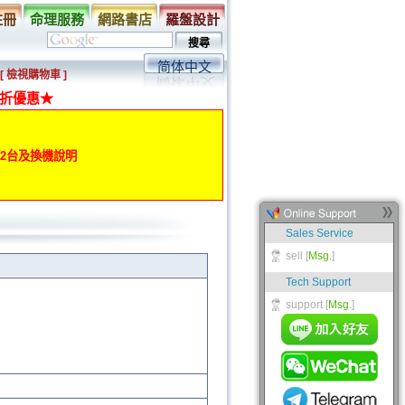
註冊
命理服務
網路書店
羅盤設計
简体中文
[ 檢視購物車 ]
折優惠★
動第2台及換機說明