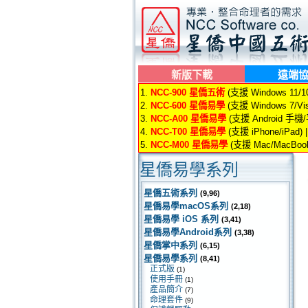
新版下載
遠端
1.
NCC-900 星僑五術
(支援 Windows 11/10/
2.
NCC-600 星僑易學
(支援 Windows 7/Vis
3.
NCC-A00 星僑易學
(支援 Android 手機
4.
NCC-T00 星僑易學
(支援 iPhone/iPad) 
5.
NCC-M00 星僑易學
(支援 Mac/MacBook
星僑易學系列
星僑五術系列
(9,96)
星僑易學macOS系列
(2,18)
星僑易學 iOS 系列
(3,41)
星僑易學Android系列
(3,38)
星僑掌中系列
(6,15)
星僑易學系列
(8,41)
正式版
(1)
使用手冊
(1)
產品簡介
(7)
命理套件
(9)