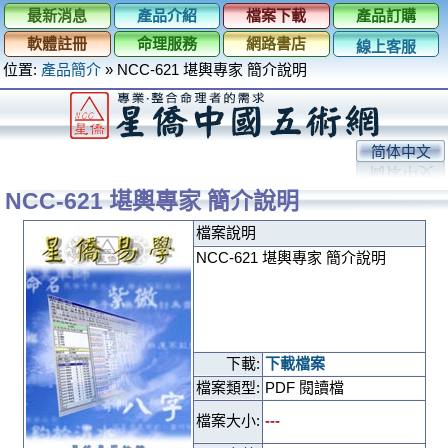
最新消息
產品介紹
檔案下載
產品訂購
軟體註冊
命理服務
網路書店
線上客服
位置:
產品簡介
»
NCC-621 堪輿專家 簡介說明
简体中文
NCC-621 堪輿專家 簡介說明
檔案說明
NCC-621 堪輿專家 簡介說明
下載:
下載檔案
檔案類型:
PDF 閱讀檔
檔案大小:
---