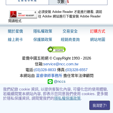
次數:
5
必須安裝 Adobe Reader 才能進行觀看, 請前
往 Adobe 網站進行下載安裝 Adobe Reader
閱讀程式.
關於星僑
隱私權政策
交易安全
訂購方式
線上刷卡
保護鎖政策
經銷商查詢
網站地圖
星僑中國五術網 © CopyRight 1993 - 2026
信箱:
service@ncc.com.tw
電話:
(03)328-8833
傳真:
(03)328-6557
本網站由
瀛睿律師事務所
擔任常年法律顧問
@nccs
我們紀錄 cookie 資訊, 以提供客製化內容, 可優化您的使用體驗,
若繼續閱覽本網站內容, 即表示您同意我們使用 cookies. 更多關
於隱私保護資訊, 請閱覽我們的
隱私權保護政策
.
我清楚了!