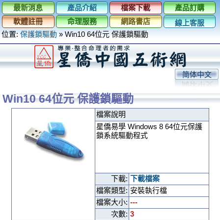
最新消息
產品介紹
檔案下載
產品訂購
軟體註冊
命理服務
網路書店
線上客服
位置:
保護鎖驅動
»
Win10 64位元 保護鎖驅動
简体中文
Win10 64位元 保護鎖驅動
檔案說明
星僑易學 Windows 8 64位元保護
鎖系統驅動程式
下載:
下載檔案
檔案類型:
安裝執行檔
檔案大小:
---
次數:
3