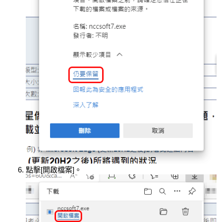
點擊[開啟檔案]。