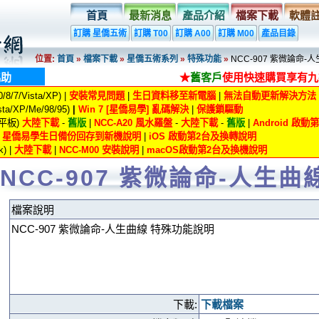
首頁
最新消息
產品介紹
檔案下載
軟體
訂購 星僑五術
訂購 T00
訂購 A00
訂購 M00
產品目錄
位置:
首頁
»
檔案下載
»
星僑五術系列
»
特殊功能
»
NCC-907 紫微論命-
協助
★
舊客戶
使用快速購買享有九
8/7/Vista/XP) |
安裝常見問題
|
生日資料移至新電腦
|
無法自動更新解決方法
ta/XP/Me/98/95)
|
Win 7 [星僑易學] 亂碼解決
|
保護鎖驅動
/平板)
大陸下載
-
舊版
|
NCC-A20 風水羅盤
-
大陸下載
-
舊版
|
Android 啟
|
星僑易學生日備份回存到新機說明
|
iOS 啟動第2台及換轉說明
) |
大陸下載
|
NCC-M00 安裝說明
|
macOS啟動第2台及換機說明
NCC-907 紫微論命-人生曲
檔案說明
NCC-907 紫微論命-人生曲線 特殊功能說明
下載:
下載檔案