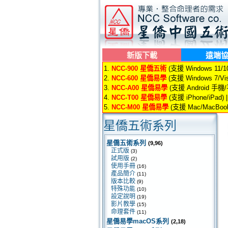
新版下載
遠端
1.
NCC-900 星僑五術
(支援 Windows 11/10/
2.
NCC-600 星僑易學
(支援 Windows 7/Vis
3.
NCC-A00 星僑易學
(支援 Android 手機
4.
NCC-T00 星僑易學
(支援 iPhone/iPad) 
5.
NCC-M00 星僑易學
(支援 Mac/MacBook
星僑五術系列
星僑五術系列
(9,96)
正式版
(3)
試用版
(2)
使用手冊
(16)
產品簡介
(11)
版本比較
(9)
特殊功能
(10)
設定說明
(19)
影片教學
(15)
命理套件
(11)
星僑易學macOS系列
(2,18)