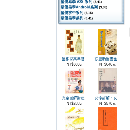
星僑易學 iOS 系列
(3,41)
星僑易學Android系列
(3,38)
星僑掌中系列
(6,15)
星僑易學系列
(8,41)
星相家萬年曆...
徐靈胎醫書全...
NT$383元
NT$646元
完全圖解對症...
女命詳解．女...
NT$288元
NT$570元