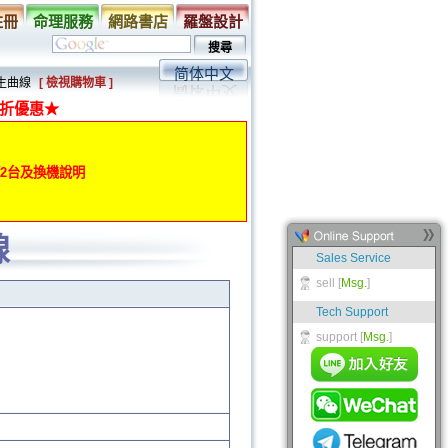
註冊
命理服務
網路書店
羅盤設計
简体中文
人生曲線
[ 檢視購物車 ]
折優惠★
動第2台及換機說明
線