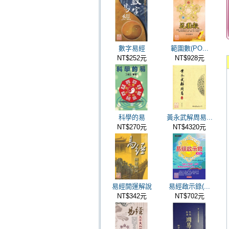
數字易經
範圍數(PO...
NT$252元
NT$928元
科學的易
黃永武解周易...
NT$270元
NT$4320元
易經開運解說
易經啟示錄(...
NT$342元
NT$702元