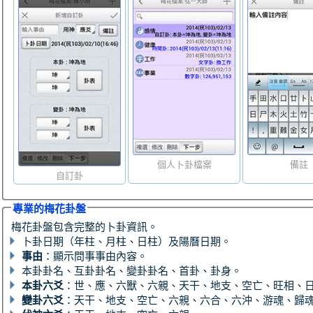
個人卜卦檔案
備註
自訂卦
專業的梅花卦盤
梅花卦盤包含完整的卜卦資訊。
卜卦日期（年柱、月柱、日柱）及陽曆日期。
事由
：顯示問事事由內容。
本卦卦名、互卦卦名、變卦卦名、首卦、卦身。
本卦六爻
：世、應、六獸、六親、天干、地支、空亡、旺相、
變卦六爻
：天干、地支、空亡、六親、六合、六沖、游魂、歸