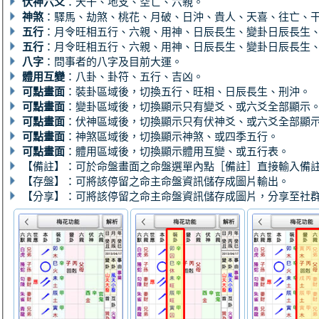
伏神六爻
：天干、地支、空亡、六親。
神煞
：驛馬、劫煞、桃花、月破、日沖、貴人、天喜、往亡、
五行
：月令旺相五行、六親、用神、日辰長生、變卦日辰長生
五行
：月令旺相五行、六親、用神、日辰長生、變卦日辰長生
八字
：問事者的八字及目前大運。
體用互變
：八卦、卦符、五行、吉凶。
可點畫面
：裝卦區域後，切換五行、旺相、日辰長生、刑沖。
可點畫面
：變卦區域後，切換顯示只有變爻、或六爻全部顯示
可點畫面
：伏神區域後，切換顯示只有伏神爻、或六爻全部顯
可點畫面
：神煞區域後，切換顯示神煞、或四季五行。
可點畫面
：體用區域後，切換顯示體用互變、或五行表。
【備註】：可於命盤畫面之命盤選單內點［備註］直接輸入備
【存盤】：可將該停留之命主命盤資訊儲存成圖片輸出。
【分享】：可將該停留之命主命盤資訊儲存成圖片，分享至社