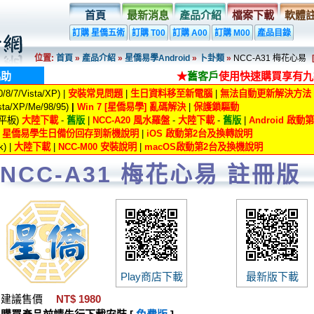
首頁
最新消息
產品介紹
檔案下載
軟體
訂購 星僑五術
訂購 T00
訂購 A00
訂購 M00
產品目錄
位置:
首頁
»
產品介紹
»
星僑易學Android
»
卜卦類
»
NCC-A31 梅花心易
協助
★
舊客戶
使用快速購買享有九
8/7/Vista/XP) |
安裝常見問題
|
生日資料移至新電腦
|
無法自動更新解決方法
ta/XP/Me/98/95)
|
Win 7 [星僑易學] 亂碼解決
|
保護鎖驅動
/平板)
大陸下載
-
舊版
|
NCC-A20 風水羅盤
-
大陸下載
-
舊版
|
Android 啟
|
星僑易學生日備份回存到新機說明
|
iOS 啟動第2台及換轉說明
) |
大陸下載
|
NCC-M00 安裝說明
|
macOS啟動第2台及換機說明
NCC-A31 梅花心易 註冊版
Play商店下載
最新版下載
建議售價
NT$ 1980