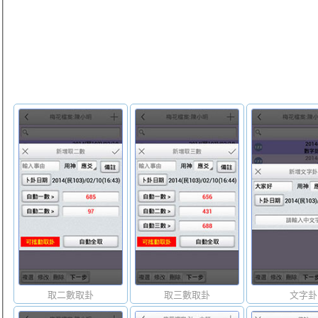
取二數取卦
取三數取卦
文字卦