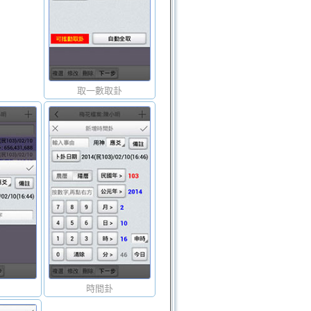
取一數取卦
時間卦