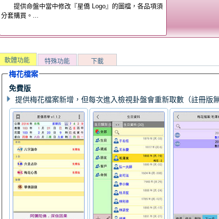
提供命盤中當中修改『星僑 Logo』的圖檔，各品項須
分套購買。...
軟體功能
特殊功能
下載
梅花檔案
免費版
提供梅花檔案新增，但每次進入檢視卦盤會重新取數（註冊版