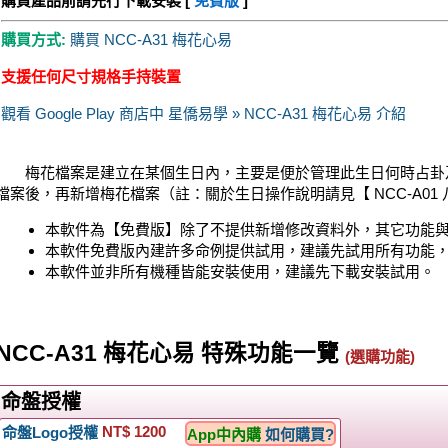
購買產品前請先行下載安裝 [
免費版
]
購買方式:
購買 NCC-A31 梅花心易
支援任何尺寸規格手持裝置
觀看 Google Play 商店中 星僑易學 » NCC-A31 梅花心易 介紹
梅花檔案是建立在某個生日內，主要是便於管理此生日何時占卦
檔案後，再新增梅花檔案（註：關於生日操作說明請見【 NCC-A01
本軟件為【免費版】除了不提供新增修改資料外，其它功能
本軟件免費版內建許多命例提供試用，建議先試用所有功能
本軟件並非所有機種皆能安裝使用，建議先下載安裝試用。
NCC-A31 梅花心易 特殊功能一覽
(選購功能)
命盤授權
NT$ 1200
命盤Logo授權
App中內購
如何購買?