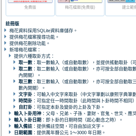
免費版
梅花檔案(免費版)
建立範
註冊版
梅花資料採用SQLite資料庫儲存。
提供梅花檔案搜尋功能。
提供梅花刪除功能。
新增梅花檔案：
提供六種取卦方式：
取一數
：取一數輸入（或自動取數），並提供搖動取卦（
取二數
：取二數輸入（或自動取數），亦可按全部自動取
內開關）。
取三數
：取三數輸入（或自動取數），亦可按全部自動取
數內開關）。
文字卦
：可輸入中文字來取卦（中文字筆劃以康熙字典筆
時間卦
：可指定任一時間取卦（此時間與卜卦時間不相同
自訂卦
：可指定本卦及變卦的上卦及下卦。
輸入卜卦用神
：父母、兄弟、子孫、妻財、官鬼、世爻、應
輸入卜卦日期
：即卜卦的日期時間（起心動念之時）。
輸入備註
：提供備註空間，可自由加註文字。
日期範圍
：提供萬年曆公元 1～3000 年日期。