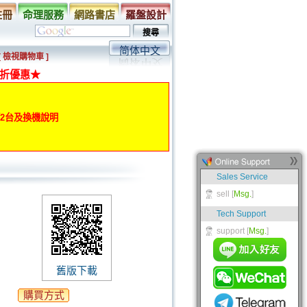
註冊
命理服務
網路書店
羅盤設計
简体中文
[ 檢視購物車 ]
折優惠★
動第2台及換機說明
舊版下載
購買方式