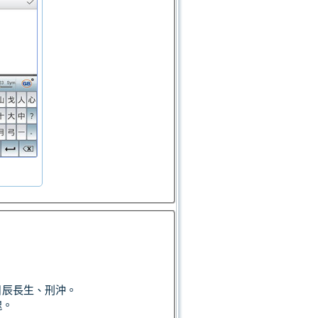
日辰長生、刑沖。
魂。