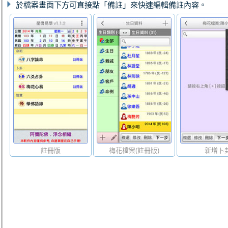
於檔案畫面下方可直接點「備註」來快速編輯備註內容。
註冊版
梅花檔案(註冊版)
新增卜