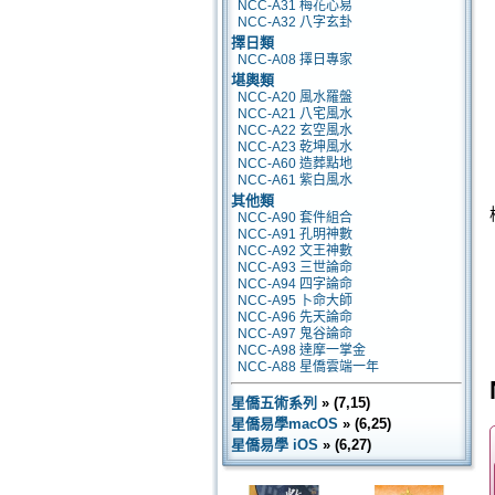
NCC-A31 梅花心易
NCC-A32 八字玄卦
擇日類
NCC-A08 擇日專家
堪輿類
NCC-A20 風水羅盤
NCC-A21 八宅風水
NCC-A22 玄空風水
NCC-A23 乾坤風水
NCC-A60 造葬點地
NCC-A61 紫白風水
其他類
NCC-A90 套件組合
NCC-A91 孔明神數
NCC-A92 文王神數
NCC-A93 三世論命
NCC-A94 四字論命
NCC-A95 卜命大師
NCC-A96 先天論命
NCC-A97 鬼谷論命
NCC-A98 達摩一掌金
NCC-A88 星僑雲端一年
星僑五術系列
» (7,15)
星僑易學macOS
» (6,25)
星僑易學 iOS
» (6,27)