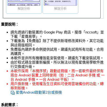
解說分析
解說分析
重要說明：
請先透過行動裝置的 Google Play 商店，搜尋「nccsoft」並
下載「星僑易學」。
下載後為【免費版】除了不提供新增修改資料外，其它功能
與註冊版相同。
免費版內建許多命例提供試用，建議先試用所有功能，合用
再購買。
本軟件並非所有機種皆能安裝使用，建議先下載安裝試用。
由於程式碼全部重新編撰，所以無法以現有星僑易學軟件進
行交換或升級。
本軟件採用「本機序號」啟動註冊版，而一套軟件最終保有
兩台 Android 裝置上同時使用（如：二台 Android 手機 或 一
台 Android 手機 + 一台 Android 平板）。
用戶換新機，使用權及生日資料可使用雲端備份的功能，轉
移到新機。
星僑Android啟動第2台或換機
系統需求：