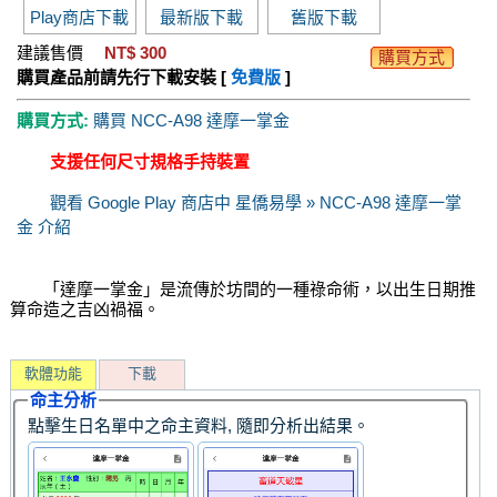
Play商店下載
最新版下載
舊版下載
建議售價
NT$ 300
購買方式
購買產品前請先行下載安裝 [
免費版
]
購買方式:
購買 NCC-A98 達摩一掌金
支援任何尺寸規格手持裝置
觀看 Google Play 商店中 星僑易學 » NCC-A98 達摩一掌
金 介紹
「達摩一掌金」是流傳於坊間的一種祿命術，以出生日期推
算命造之吉凶禍福。
軟體功能
下載
命主分析
點擊生日名單中之命主資料, 隨即分析出結果。