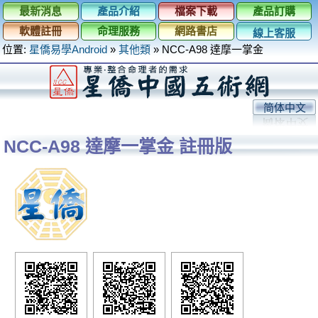
最新消息
產品介紹
檔案下載
產品訂購
軟體註冊
命理服務
網路書店
線上客服
位置:
星僑易學Android
»
其他類
»
NCC-A98 達摩一掌金
简体中文
NCC-A98 達摩一掌金 註冊版