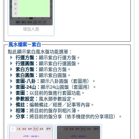
增加人員
風水檔案－紫白
點此顯示紫白風水盤功能選單：
行運方盤：
顯示紫白行運方盤。
行運圓盤：
顯示紫白行運圓盤。
紫白方盤：
顯示紫白方盤。
紫白圓盤：
顯示紫白圓盤。
套圖-八卦：
顯示八卦圓盤（套圖用）。
套圖-24山：
顯示24山圓盤（套圖用）。
套圖：
以目前的盤進行套圖功能。
參數設定：
風水類參數設定。
備註：
編輯備註／經歷／記事等內容。
相簿：
將目前的盤存到相片簿。
分享：
將目前的盤分享（依手機提供的分享項目）。