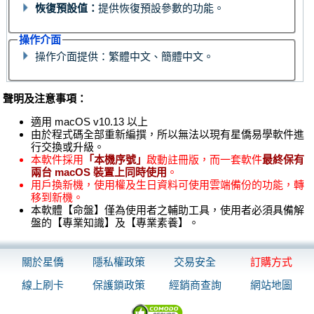
恢復預設值：
提供恢復預設參數的功能。
操作介面
操作介面提供：繁體中文、簡體中文。
聲明及注意事項：
適用 macOS v10.13 以上
由於程式碼全部重新編撰，所以無法以現有星僑易學軟件進
行交換或升級。
本軟件採用
「本機序號」
啟動註冊版，而一套軟件
最終保有
兩台 macOS 裝置上同時使用
。
用戶換新機，使用權及生日資料可使用雲端備份的功能，轉
移到新機。
本軟體【命盤】僅為使用者之輔助工具，使用者必須具備解
盤的【專業知識】及【專業素養】。
關於星僑
隱私權政策
交易安全
訂購方式
線上刷卡
保護鎖政策
經銷商查詢
網站地圖