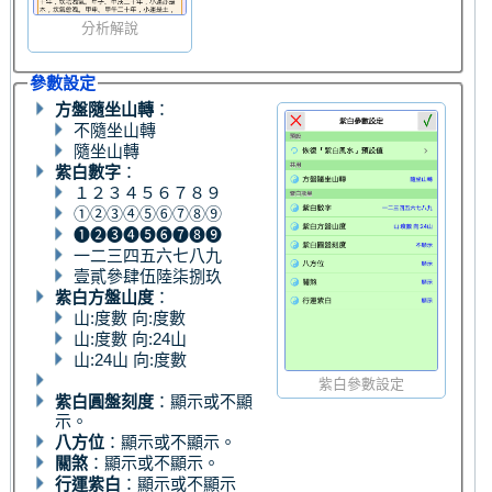
分析解說
參數設定
方盤隨坐山轉
：
不隨坐山轉
隨坐山轉
紫白數字
：
１２３４５６７８９
➀➁➂➃➄➅➆➇➈
❶❷❸❹❺❻❼❽❾
一二三四五六七八九
壹貳參肆伍陸柒捌玖
紫白方盤山度
：
山:度數 向:度數
山:度數 向:24山
山:24山 向:度數
紫白參數設定
紫白圓盤刻度
：顯示或不顯
示。
八方位
：顯示或不顯示。
關煞
：顯示或不顯示。
行運紫白
：顯示或不顯示