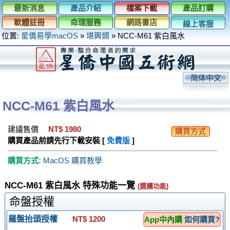
最新消息
產品介紹
檔案下載
產品訂購
軟體註冊
命理服務
網路書店
線上客服
位置:
星僑易學macOS
»
堪輿類
»
NCC-M61 紫白風水
简体中文
NCC-M61 紫白風水
建議售價
NT$ 1980
購買方式
購買產品前請先行下載安裝 [
免費版
]
購買方式:
MacOS 購買教學
NCC-M61 紫白風水 特殊功能一覽
(選購功能)
命盤授權
羅盤抬頭授權
NT$ 1200
App中內購
如何購買?