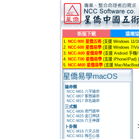
新版下載
遠端
1.
NCC-900 星僑五術
(支援 Windows 11/10/
2.
NCC-600 星僑易學
(支援 Windows 7/Vis
3.
NCC-A00 星僑易學
(支援 Android 手機
4.
NCC-T00 星僑易學
(支援 iPhone/iPad) 
5.
NCC-M00 星僑易學
(支援 Mac/MacBook
星僑易學macOS
論命類
NCC-M01 八字論命
NCC-M07 紫微論命
NCC-M17 命名論命
三式類
NCC-M06 奇門遁甲
NCC-M25 金口神訣
NCC-M26 六壬神課
卜卦類
NCC-M16 六爻占卦
NCC-M31 梅花心易