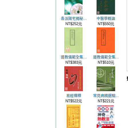
各派陽宅揭秘...
中醫學概論
NT$252元
NT$550元
道教儀範全集...
道教儀範全集...
NT$383元
NT$510元
易經禪釋
常見病精選驗...
NT$522元
NT$221元