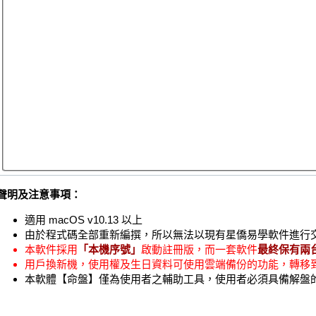
聲明及注意事項：
適用 macOS v10.13 以上
由於程式碼全部重新編撰，所以無法以現有星僑易學軟件進行
本軟件採用
「本機序號」
啟動註冊版，而一套軟件
最終保有兩台
用戶換新機，使用權及生日資料可使用雲端備份的功能，轉移
本軟體【命盤】僅為使用者之輔助工具，使用者必須具備解盤