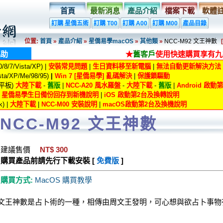
首頁
最新消息
產品介紹
檔案下載
軟體
訂購 星僑五術
訂購 T00
訂購 A00
訂購 M00
產品目錄
位置:
首頁
»
產品介紹
»
星僑易學macOS
»
其他類
»
NCC-M92 文王神數
協助
★
舊客戶
使用快速購買享有九
8/7/Vista/XP) |
安裝常見問題
|
生日資料移至新電腦
|
無法自動更新解決方法
ta/XP/Me/98/95)
|
Win 7 [星僑易學] 亂碼解決
|
保護鎖驅動
/平板)
大陸下載
-
舊版
|
NCC-A20 風水羅盤
-
大陸下載
-
舊版
|
Android 啟
|
星僑易學生日備份回存到新機說明
|
iOS 啟動第2台及換轉說明
) |
大陸下載
|
NCC-M00 安裝說明
|
macOS啟動第2台及換機說明
NCC-M92 文王神數
建議售價
NT$ 300
購買產品前請先行下載安裝 [
免費版
]
購買方式:
MacOS 購買教學
文王神數是占卜術的一種，相傳由周文王發明，可心想與欲占卜事物