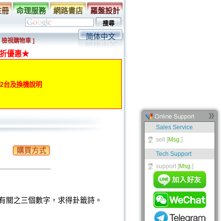
註冊
命理服務
網路書店
羅盤設計
简体中文
[ 檢視購物車 ]
折優惠★
動第2台及換機說明
購買方式
有關之三個數字，求得卦籤詩。