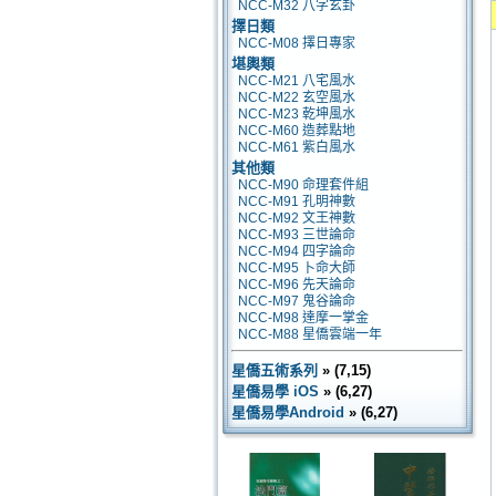
NCC-M32 八字玄卦
擇日類
NCC-M08 擇日專家
堪輿類
NCC-M21 八宅風水
NCC-M22 玄空風水
NCC-M23 乾坤風水
NCC-M60 造葬點地
NCC-M61 紫白風水
其他類
NCC-M90 命理套件組
NCC-M91 孔明神數
NCC-M92 文王神數
NCC-M93 三世論命
NCC-M94 四字論命
NCC-M95 卜命大師
NCC-M96 先天論命
NCC-M97 鬼谷論命
NCC-M98 達摩一掌金
NCC-M88 星僑雲端一年
星僑五術系列
» (7,15)
星僑易學 iOS
» (6,27)
星僑易學Android
» (6,27)