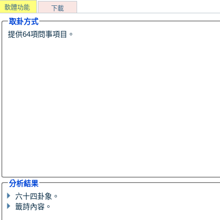
軟體功能
下載
取卦方式
提供64項問事項目。
分析結果
六十四卦象。
籤詩內容。