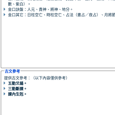
數、紫白）。
金口訣盤：人元、貴神、將神、地分。
金口其它：日柱空亡、時柱空亡、占法（晝占／夜占）、月將
古文參考
提供古文參考：（以下內容僅供參考）
五動爻誦。
三動斷課。
課內生剋。