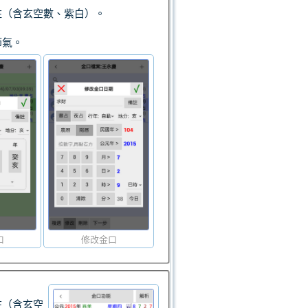
柱（含玄空數、紫白）。
節氣。
口
修改金口
柱（含玄空