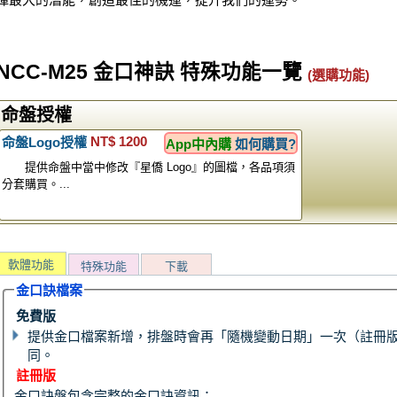
NCC-M25 金口神訣 特殊功能一覽
(選購功能)
命盤授權
NT$ 1200
命盤Logo授權
App中內購
如何購買?
提供命盤中當中修改『星僑 Logo』的圖檔，各品項須
分套購買。...
軟體功能
特殊功能
下載
金口訣檔案
免費版
提供金口檔案新增，排盤時會再「隨機變動日期」一次（註冊
同。
註冊版
金口訣盤包含完整的金口訣資訊：