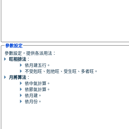
參數設定
參數設定，提供各派用法：
旺相排法
：
依月建五行。
不受剋旺、剋他旺、受生旺、多者旺。
月將算法
：
依中氣計算。
依節氣計算。
依月建。
依月份。