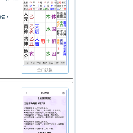
節氣。
金口訣盤