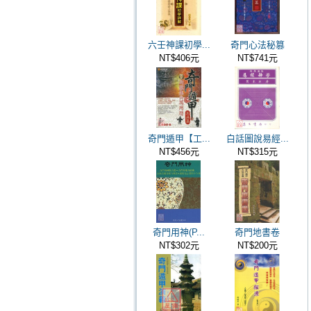
六壬神課初學...
奇門心法秘篡
NT$406元
NT$741元
奇門遁甲【工...
白話圖說易經...
NT$456元
NT$315元
奇門用神(P...
奇門地書卷
NT$302元
NT$200元