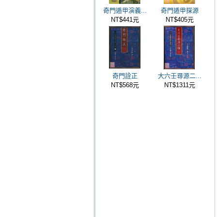
奇門遁甲演義...
奇門遁甲探源
NT$441元
NT$405元
奇門詮正
大六壬尋源二...
NT$568元
NT$1311元