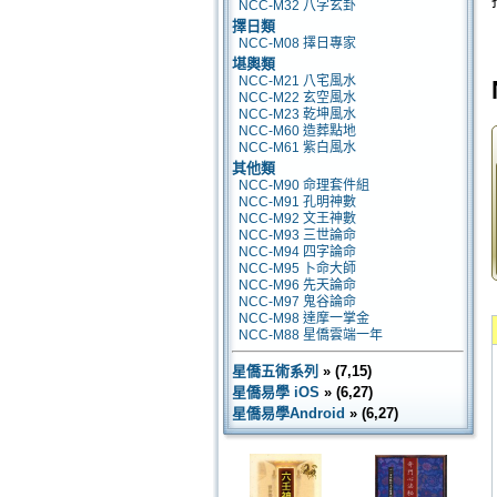
NCC-M32 八字玄卦
擇日類
NCC-M08 擇日專家
堪輿類
NCC-M21 八宅風水
NCC-M22 玄空風水
NCC-M23 乾坤風水
NCC-M60 造葬點地
NCC-M61 紫白風水
其他類
NCC-M90 命理套件組
NCC-M91 孔明神數
NCC-M92 文王神數
NCC-M93 三世論命
NCC-M94 四字論命
NCC-M95 卜命大師
NCC-M96 先天論命
NCC-M97 鬼谷論命
NCC-M98 達摩一掌金
NCC-M88 星僑雲端一年
星僑五術系列
» (7,15)
星僑易學 iOS
» (6,27)
星僑易學Android
» (6,27)