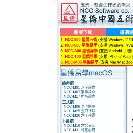
新版下載
遠端
1.
NCC-900 星僑五術
(支援 Windows 11/10/
2.
NCC-600 星僑易學
(支援 Windows 7/Vis
3.
NCC-A00 星僑易學
(支援 Android 手機
4.
NCC-T00 星僑易學
(支援 iPhone/iPad) 
5.
NCC-M00 星僑易學
(支援 Mac/MacBook
星僑易學macOS
論命類
NCC-M01 八字論命
NCC-M07 紫微論命
NCC-M17 命名論命
三式類
NCC-M06 奇門遁甲
NCC-M25 金口神訣
NCC-M26 六壬神課
卜卦類
NCC-M16 六爻占卦
NCC-M31 梅花心易