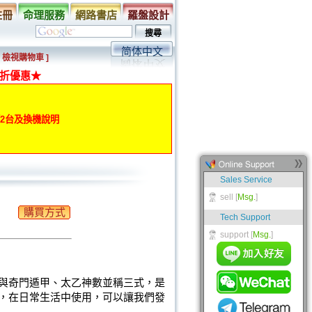
註冊
命理服務
網路書店
羅盤設計
简体中文
[ 檢視購物車 ]
折優惠★
動第2台及換機說明
購買方式
與奇門遁甲、太乙神數並稱三式，是
，在日常生活中使用，可以讓我們發