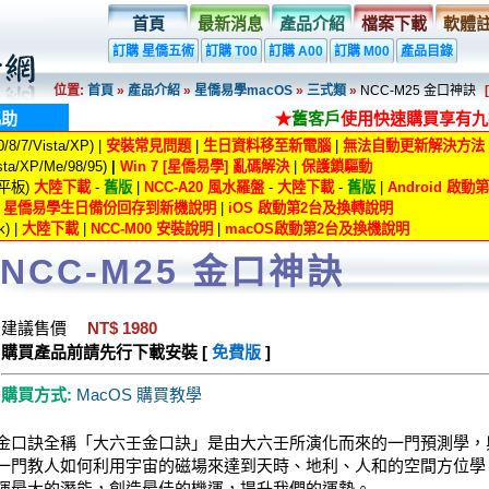
首頁
最新消息
產品介紹
檔案下載
軟體
訂購 星僑五術
訂購 T00
訂購 A00
訂購 M00
產品目錄
位置:
首頁
»
產品介紹
»
星僑易學macOS
»
三式類
»
NCC-M25 金口神訣
協助
★
舊客戶
使用快速購買享有九
8/7/Vista/XP) |
安裝常見問題
|
生日資料移至新電腦
|
無法自動更新解決方法
ta/XP/Me/98/95)
|
Win 7 [星僑易學] 亂碼解決
|
保護鎖驅動
/平板)
大陸下載
-
舊版
|
NCC-A20 風水羅盤
-
大陸下載
-
舊版
|
Android 啟
|
星僑易學生日備份回存到新機說明
|
iOS 啟動第2台及換轉說明
) |
大陸下載
|
NCC-M00 安裝說明
|
macOS啟動第2台及換機說明
NCC-M25 金口神訣
建議售價
NT$ 1980
購買產品前請先行下載安裝 [
免費版
]
購買方式:
MacOS 購買教學
金口訣全稱「大六壬金口訣」是由大六壬所演化而來的一門預測學，
一門教人如何利用宇宙的磁場來達到天時、地利、人和的空間方位學
揮最大的潛能，創造最佳的機運，提升我們的運勢。