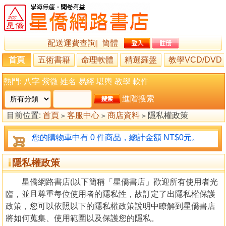
配送運費查詢
|
簡體
首頁
五術書籍
命理軟體
精選羅盤
教學VCD/DVD
熱門:
八字
紫微
姓名
易經
堪輿
教學
軟件
進階搜索
目前位置:
首頁
客服中心
商店資料
隱私權政策
>
>
>
您的購物車中有 0 件商品，總計金額 NT$0元。
隱私權政策
星僑網路書店(以下簡稱「星僑書店」歡迎所有使用者光
臨，並且尊重每位使用者的隱私性，故訂定了出隱私權保護
政策，您可以依照以下的隱私權政策說明中瞭解到星僑書店
將如何蒐集、使用範圍以及保護您的隱私。