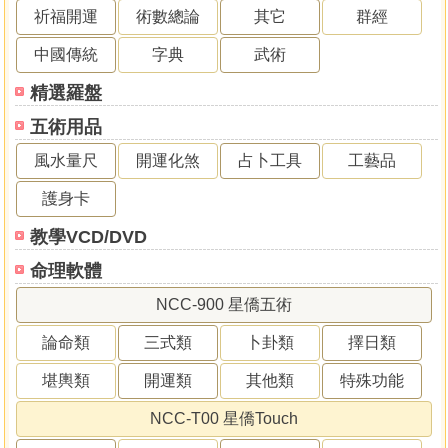
祈福開運
術數總論
其它
群經
中國傳統
字典
武術
精選羅盤
五術用品
風水量尺
開運化煞
占卜工具
工藝品
護身卡
教學VCD/DVD
命理軟體
NCC-900 星僑五術
論命類
三式類
卜卦類
擇日類
堪輿類
開運類
其他類
特殊功能
NCC-T00 星僑Touch