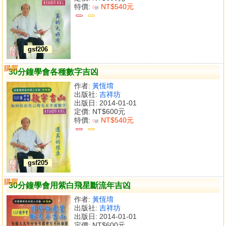
特價:
NT$540元
9
折
gsf206
購買
比較
30分鐘學會各種數字吉凶
作者:
黃恆堉
出版社:
吉祥坊
出版日: 2014-01-01
定價:
NT$600元
特價:
NT$540元
9
折
gsf205
購買
比較
30分鐘學會用紫白飛星斷流年吉凶
作者:
黃恆堉
出版社:
吉祥坊
出版日: 2014-01-01
定價:
NT$600元