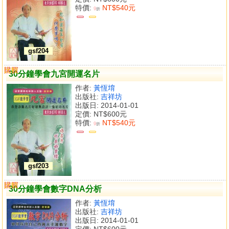
特價:
NT$540元
9
折
gsf204
購買
比較
30分鐘學會九宮開運名片
作者:
黃恆堉
出版社:
吉祥坊
出版日: 2014-01-01
定價:
NT$600元
特價:
NT$540元
9
折
gsf203
購買
比較
30分鐘學會數字DNA分析
作者:
黃恆堉
出版社:
吉祥坊
出版日: 2014-01-01
定價:
NT$600元