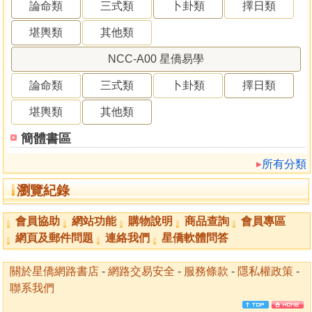
論命類
三式類
卜卦類
擇日類
堪輿類
其他類
NCC-A00 星僑易學
論命類
三式類
卜卦類
擇日類
堪輿類
其他類
簡體書區
所有分類
瀏覽紀錄
會員協助
網站功能
購物說明
商品查詢
會員專區
網頁及郵件問題
連絡我們
星僑軟體問答
關於星僑網路書店
-
網路交易安全
-
服務條款
-
隱私權政策
-
聯系我們