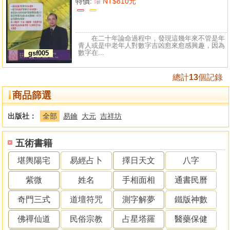
特價:
NT$810元
9
折
在二十年論命過程中，發現這幾年來不管是年
青人或是中老年人對數字吉凶愈來愈感興趣，因為
數字在...
gsf005
總計
13
個記錄
商品篩選
出版社：
全部
易鑰
大元
吉祥坊
五術書籍
堪輿陽宅
易經占卜
擇日天文
八字
紫微
姓名
手相面相
通書民曆
奇門三式
道壇符咒
測字解夢
鐵版神數
佛禪仙道
民俗宗教
占星塔羅
醫藥保健