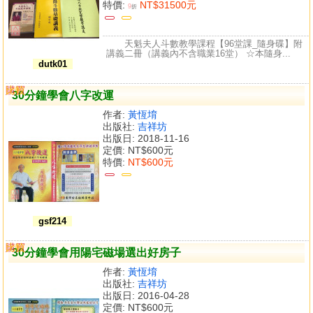
特價:
NT$31500元
9
折
天魁夫人斗數教學課程【96堂課_隨身碟】附
講義二冊（講義內不含職業16堂） ☆本隨身...
dutk01
購買
比較
30分鐘學會八字改運
作者:
黃恆堉
出版社:
吉祥坊
出版日: 2018-11-16
定價:
NT$600元
特價:
NT$600元
gsf214
購買
比較
30分鐘學會用陽宅磁場選出好房子
作者:
黃恆堉
出版社:
吉祥坊
出版日: 2016-04-28
定價:
NT$600元