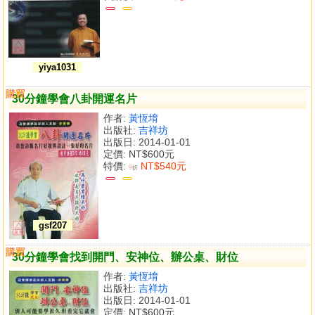
yiya1031
購買
比較
30分鐘學會八卦開運名片
作者:
黃恆堉
出版社:
吉祥坊
出版日: 2014-01-01
定價:
NT$600元
特價:
NT$540元
9
折
gsf207
購買
比較
30分鐘學會找到開門、安神位、辦公桌、財位
作者:
黃恆堉
出版社:
吉祥坊
出版日: 2014-01-01
定價:
NT$600元