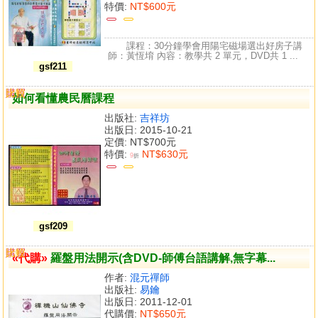
特價:
NT$600元
課程：30分鐘學會用陽宅磁場選出好房子講
師：黃恆堉 內容：教學共 2 單元，DVD共 1 ...
gsf211
購買
比較
如何看懂農民曆課程
出版社:
吉祥坊
出版日: 2015-10-21
定價:
NT$700元
特價:
NT$630元
9
折
gsf209
購買
比較
«代購»
羅盤用法開示(含DVD-師傅台語講解,無字幕...
作者:
混元禪師
出版社:
易鑰
出版日: 2011-12-01
代購價:
NT$650元