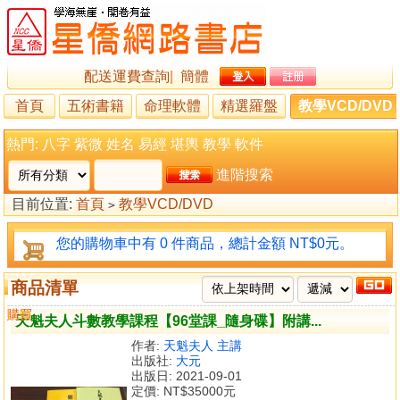
配送運費查詢
|
簡體
首頁
五術書籍
命理軟體
精選羅盤
教學VCD/DVD
熱門:
八字
紫微
姓名
易經
堪輿
教學
軟件
進階搜索
目前位置:
首頁
教學VCD/DVD
>
您的購物車中有 0 件商品，總計金額 NT$0元。
商品清單
購買
比較
天魁夫人斗數教學課程【96堂課_隨身碟】附講...
作者:
天魁夫人 主講
出版社:
大元
出版日: 2021-09-01
定價:
NT$35000元