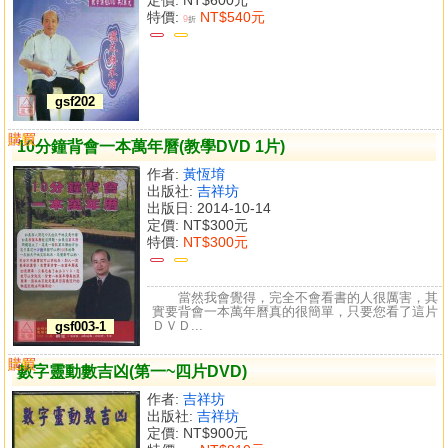
特價:
NT$540元
9
折
gsf202
購買
比較
10分鐘背會一本萬年曆(教學DVD 1片)
作者:
黃恆堉
出版社:
吉祥坊
出版日: 2014-10-14
定價:
NT$300元
特價:
NT$300元
當然我會覺得，完全不會看書的人很厲害，其
實要背會一本萬年曆真的很簡單，只要您看了這片
ＤＶＤ...
gsf003-1
購買
比較
數字靈動數吉凶(第一~四片DVD)
作者:
吉祥坊
出版社:
吉祥坊
定價:
NT$900元