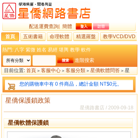
配送運費查詢
|
簡體
首頁
五術書籍
命理軟體
精選羅盤
教學VCD/DVD
熱門:
八字
紫微
姓名
易經
堪輿
教學
軟件
進階搜索
目前位置:
首頁
客服中心
客服分類
星僑軟體問答
星
>
>
>
>
僑保護鎖政策
您的購物車中有 0 件商品，總計金額 NT$0元。
星僑保護鎖政策
星僑路書店 / 2009-09-18
星僑軟體保護鎖