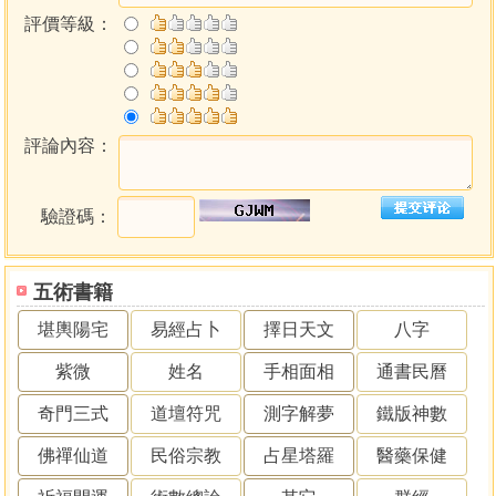
評價等級：
評論內容：
驗證碼：
五術書籍
堪輿陽宅
易經占卜
擇日天文
八字
紫微
姓名
手相面相
通書民曆
奇門三式
道壇符咒
測字解夢
鐵版神數
佛禪仙道
民俗宗教
占星塔羅
醫藥保健