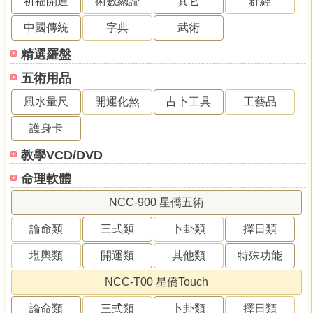
祈福開運
術數總論
其它
群經
中國傳統
字典
武術
精選羅盤
五術用品
風水量尺
開運化煞
占卜工具
工藝品
護身卡
教學VCD/DVD
命理軟體
NCC-900 星僑五術
論命類
三式類
卜卦類
擇日類
堪輿類
開運類
其他類
特殊功能
NCC-T00 星僑Touch
論命類
三式類
卜卦類
擇日類