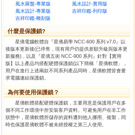
風水羅盤-專業版
風水設計-實用版
風水設計-專業版
吉祥印鑑-列印版
吉祥印鑑-雕刻版
什麼是保護鎖?
星僑電腦軟體自『星僑易學 NCC-600 系列 v7.0』以
後版本更新後(已停售，現有用戶仍提供差額升級與版本更
新服務)，以及『星僑五術 NCC-900 系列』針對【實用
版】以上產品均搭配硬體保護鎖(以下簡稱「星僑軟體」，
用戶在進行上述兩款不同系列產品同時，星僑軟體皆會要
求電腦連結保護鎖。
為何要使用保護鎖？
星僑軟體搭配硬體保護鎖，主要用意是保護用戶在多
個不同工作環境中所安裝客戶資料。可避免用戶在非工作
狀態中，星僑軟體所儲存的資料遭到他人挪用、複製，同
時也保護星僑軟體不被未經授權之第三人使用。