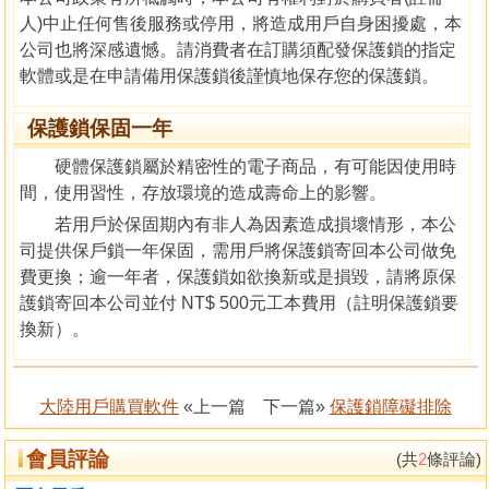
人)中止任何售後服務或停用，將造成用戶自身困擾處，本
公司也將深感遺憾。請消費者在訂購須配發保護鎖的指定
軟體或是在申請備用保護鎖後謹慎地保存您的保護鎖。
保護鎖保固一年
硬體保護鎖屬於精密性的電子商品，有可能因使用時
間，使用習性，存放環境的造成壽命上的影響。
若用戶於保固期內有非人為因素造成損壞情形，本公
司提供保戶鎖一年保固，需用戶將保護鎖寄回本公司做免
費更換；逾一年者，保護鎖如欲換新或是損毀，請將原保
護鎖寄回本公司並付 NT$ 500元工本費用（註明保護鎖要
換新）。
大陸用戶購買軟件
«上一篇
下一篇»
保護鎖障礙排除
會員評論
(共
2
條評論)