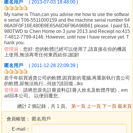
匿名用戶
( 2013-07-03 18:48:00 )
My name is Than,can you advise me how to use the softwar
e serial T06-5511000159 and the machine serial number 64
86A0F0F16E480B9E65A6D6F96A96B61 please. I paid $1,
980TWD to Chen Home on 3 june 2013 and Receipt no:415
7-4812-7799-4146. However, until now I have receive yet. T
hank you.
管理員：
您好: 您的軟體已經可以使用了,請直接在你的機器
上使用,無須再寄任何東西給你.謝謝!
匿名用戶
( 2011-12-28 22:09:39 )
若干年前買過貴公司的軟體,因買新的電腦,再重新執行貴公司
的軟體,卻無法執行...何故?請回復...tks
管理員：
請將您原先註冊資料(註冊人姓名及軟體序號)，em
ail回本公司。 以便回覆您。
總計 2 個記錄，共 1 頁。
第一頁
上一頁
下一頁
最末頁
會員帳號：
匿名用戶
E-mail：