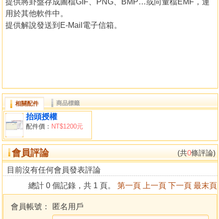
提供將卦盤存成圖檔GIF、PNG、BMP…或向量檔EMF，運
用於其他軟件中。
提供解說發送到E-Mail電子信箱。
商品標籤
相關配件
抬頭授權
配件價：
NT$1200元
會員評論
(共
0
條評論)
目前沒有任何會員發表評論
總計 0 個記錄，共 1 頁。
第一頁
上一頁
下一頁
最末頁
會員帳號：
匿名用戶