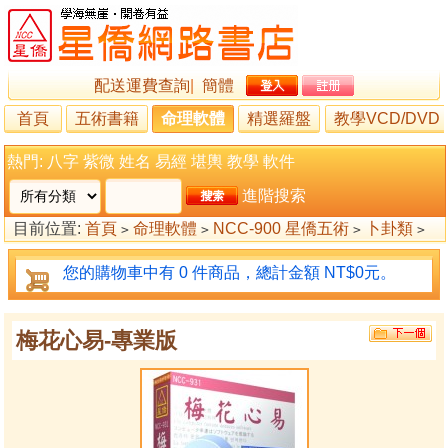
配送運費查詢
|
簡體
首頁
五術書籍
命理軟體
精選羅盤
教學VCD/DVD
熱門:
八字
紫微
姓名
易經
堪輿
教學
軟件
進階搜索
目前位置:
首頁
命理軟體
NCC-900 星僑五術
卜卦類
>
>
>
>
梅花心易
梅花心易-專業版
>
您的購物車中有 0 件商品，總計金額 NT$0元。
梅花心易-專業版