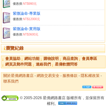
優惠價:
NT$990元
紫微論命-專業版
優惠價:
NT$12000元
紫微論命-實用版
優惠價:
NT$3600元
瀏覽紀錄
會員協助
網站功能
購物說明
商品查詢
會員專區
網頁及郵件問題
連絡我們
星僑軟體問答
關於星僑網路書店
-
網路交易安全
-
服務條款
-
隱私權政策
-
聯系我們
© 2005-2026 星僑網路書店 版權所有，並保留所有
權利。