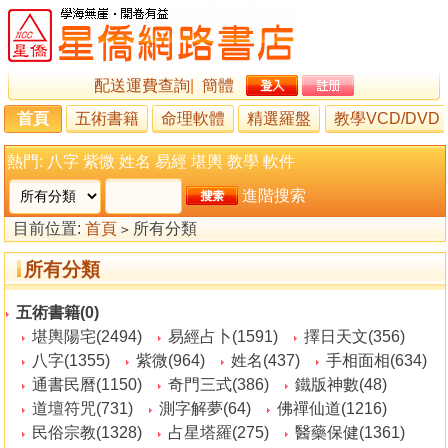
配送運費查詢
|
簡體
首頁
五術書籍
命理軟體
精選羅盤
教學VCD/DVD
熱門:
八字
紫微
姓名
易經
堪輿
教學
軟件
進階搜索
目前位置:
首頁
所有分類
>
所有分類
五術書籍(0)
堪輿陽宅(2494)
易經占卜(1591)
擇日天文(356)
八字(1355)
紫微(964)
姓名(437)
手相面相(634)
通書民曆(1150)
奇門三式(386)
鐵版神數(48)
道壇符咒(731)
測字解夢(64)
佛禪仙道(1216)
民俗宗教(1328)
占星塔羅(275)
醫藥保健(1361)