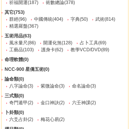
祈福開運(187)
術數總論(378)
其它(753)
群經(96)
中國傳統(404)
字典(50)
武術(814)
精選羅盤(367)
五術用品(63)
風水量尺(86)
開運化煞(128)
占卜工具(69)
工藝品(103)
護身卡(62)
教學VCD/DVD(89)
命理軟體(0)
NCC-900 星僑五術(0)
論命類(0)
八字論命(3)
紫微論命(3)
命名論命(3)
三式類(0)
奇門遁甲(2)
金口神訣(2)
六壬神課(2)
卜卦類(0)
六爻占卦(2)
梅花心易(2)