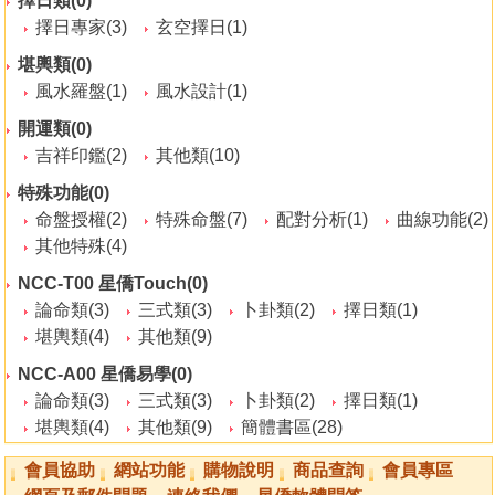
擇日類(0)
擇日專家(3)
玄空擇日(1)
堪輿類(0)
風水羅盤(1)
風水設計(1)
開運類(0)
吉祥印鑑(2)
其他類(10)
特殊功能(0)
命盤授權(2)
特殊命盤(7)
配對分析(1)
曲線功能(2)
其他特殊(4)
NCC-T00 星僑Touch(0)
論命類(3)
三式類(3)
卜卦類(2)
擇日類(1)
堪輿類(4)
其他類(9)
NCC-A00 星僑易學(0)
論命類(3)
三式類(3)
卜卦類(2)
擇日類(1)
堪輿類(4)
其他類(9)
簡體書區(28)
會員協助
網站功能
購物說明
商品查詢
會員專區