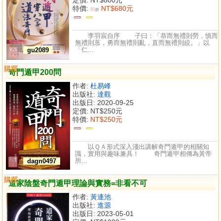
特價:
NT$680元
85
折
李羽宸自序 子曰：「恭而無禮則勞，慎而
無禮則葸，勇而無禮則亂，直而無禮則絞。」以
「仁...
gu2089
購買
比較
奇門遁甲200問
作者:
杜易峰
出版社:
達觀
出版日: 2020-09-25
定價:
NT$250元
特價:
NT$250元
以ＱＡ形式深入淺出講解奇門遁甲的相關知
識，實用與趣味兼具！ 奇門遁甲相傳為黃帝
所...
dagn0497
購買
比較
道家陰盤奇門遁甲理論與實務=非看不可
作者:
黃連池
出版社:
進源
出版日: 2023-05-01