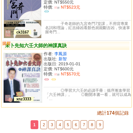
定價:
NT$550元
特價:
NT$523元
95
折
子奇老師的九宮奇門7堂課，不用背專業
名詞和理論，紅吉綠凶看顏色就能斷吉凶，快速掌
握奇門...
ck3167
購買
比較
未卜先知六壬大師的神課真訣
作者:
李鳳源
出版社:
新智
出版日: 2019-01-01
定價:
NT$600元
特價:
NT$570元
95
折
◎學習大六壬的必讀手冊：循序漸進學習
「六壬神課」。 ◎翻開本書一看，就可以成為
「...
xnz3333
總計
174
個記錄
1
2
3
4
5
6
7
8
9