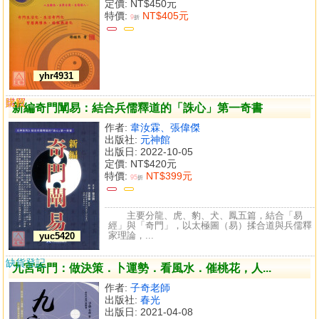
定價:
NT$450元
特價:
NT$405元
9
折
yhr4931
購買
比較
新編奇門闡易：結合兵儒釋道的「誅心」第一奇書
作者:
韋汝霖、張偉傑
出版社:
元神館
出版日: 2022-10-05
定價:
NT$420元
特價:
NT$399元
95
折
主要分龍、虎、豹、犬、鳳五篇，結合「易
經」與「奇門」，以太極圖（易）揉合道與兵儒釋
家理論，...
yuc5420
缺貨登記
九宮奇門：做決策．卜運勢．看風水．催桃花，人...
作者:
子奇老師
出版社:
春光
出版日: 2021-04-08