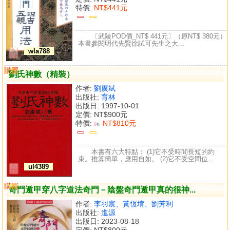
特價:
NT$441元
〔武陵POD價_NT$ 441元〕（原NT$ 380元）
本書參閱明代先賢徐試可先生之大...
wla788
購買
比較
劉氏神數（精裝）
作者:
劉廣斌
出版社:
育林
出版日: 1997-10-01
定價:
NT$900元
特價:
NT$810元
9
折
本書有六大特點： (1)它不受時間長短的約
束。推算簡單，應用自如。 (2)它不受空間位...
ul4389
購買
比較
奇門遁甲穿八字道法奇門－陰盤奇門遁甲真的很神...
作者:
李羽宸、黃恆堉、劉芳利
出版社:
進源
出版日: 2023-08-18
定價:
NT$800元