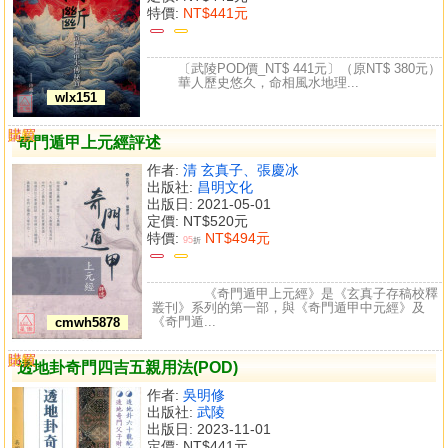
特價:
NT$441元
〔武陵POD價_NT$ 441元〕（原NT$ 380元）
華人歷史悠久，命相風水地理...
wlx151
購買
比較
奇門遁甲上元經評述
作者:
清 玄真子、張慶冰
出版社:
昌明文化
出版日: 2021-05-01
定價:
NT$520元
特價:
NT$494元
95
折
《奇門遁甲上元經》是《玄真子存稿校釋
叢刊》系列的第一部，與《奇門遁甲中元經》及
《奇門遁...
cmwh5878
購買
比較
透地卦奇門四吉五親用法(POD)
作者:
吳明修
出版社:
武陵
出版日: 2023-11-01
定價:
NT$441元