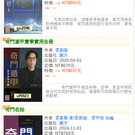
特價:
NT$850元
85
折
凡習法用法前、須懂得淨身護身、催咒淨身是
對神佛表示尊敬、催咒護身則是行道作法時、避免
被不乾...
gu2096
購買
比較
奇門遁甲實學實用全冊
作者:
雲易揚
出版社:
圓方
出版日: 2025-03-01
定價:
NT$670元
特價:
NT$637元
95
折
奇門遁甲不僅是科學、哲學，更是中華民
族古代先賢的智慧結晶。通過對宇宙陰陽五行變化
的觀察...
uf5923
購買
比較
奇門在始
作者:
雲素蕎 著/雲易揚、雲芊悅 合編
出版社:
圓方
出版日: 2024-11-01
定價:
NT$760元