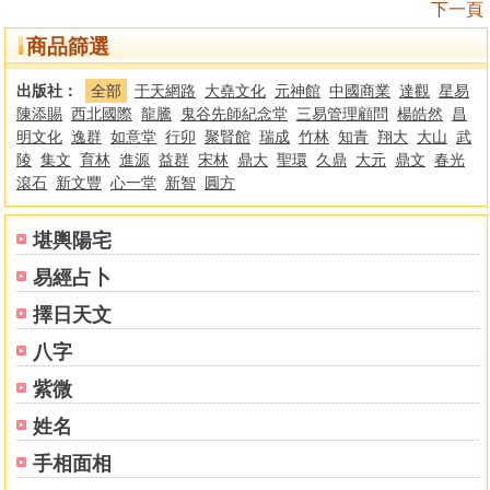
下一頁
商品篩選
出版社：
全部
于天網路
大堯文化
元神館
中國商業
達觀
星易
陳添賜
西北國際
龍騰
鬼谷先師紀念堂
三易管理顧問
楊皓然
昌
明文化
逸群
如意堂
行卯
聚賢館
瑞成
竹林
知青
翔大
大山
武
陵
集文
育林
進源
益群
宋林
鼎大
聖環
久鼎
大元
鼎文
春光
滾石
新文豐
心一堂
新智
圓方
堪輿陽宅
易經占卜
擇日天文
八字
紫微
姓名
手相面相