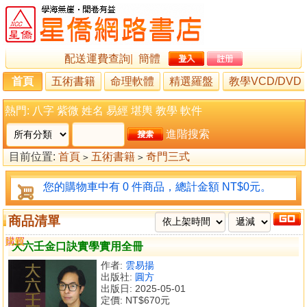
配送運費查詢
|
簡體
首頁
五術書籍
命理軟體
精選羅盤
教學VCD/DVD
熱門:
八字
紫微
姓名
易經
堪輿
教學
軟件
進階搜索
目前位置:
首頁
五術書籍
奇門三式
>
>
您的購物車中有 0 件商品，總計金額 NT$0元。
商品清單
購買
比較
大六壬金口訣實學實用全冊
作者:
雲易揚
出版社:
圓方
出版日: 2025-05-01
定價:
NT$670元