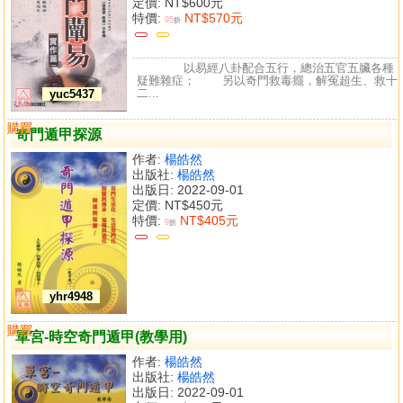
定價:
NT$600元
特價:
NT$570元
95
折
以易經八卦配合五行，總治五官五臟各種
疑難雜症； 另以奇門救毒癮，解冤超生、救十
二...
yuc5437
購買
比較
奇門遁甲探源
作者:
楊皓然
出版社:
楊皓然
出版日: 2022-09-01
定價:
NT$450元
特價:
NT$405元
9
折
yhr4948
購買
比較
單宮-時空奇門遁甲(教學用)
作者:
楊皓然
出版社:
楊皓然
出版日: 2022-09-01