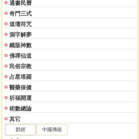
通書民曆
奇門三式
道壇符咒
測字解夢
鐵版神數
佛禪仙道
民俗宗教
占星塔羅
醫藥保健
祈福開運
術數總論
其它
群經
中國傳統