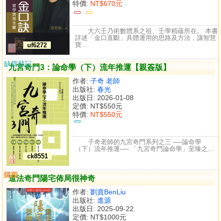
特價:
NT$670元
大六壬乃術數體系之祖、壬學精蘊所在。 本書
詳述「金口直斷」具體運用的思路及方法，讓智慧
寶...
uf6272
缺貨登記
九宮奇門3：論命學（下）流年推運【親簽版】
作者:
子奇 老師
出版社:
春光
出版日: 2026-01-08
定價:
NT$550元
特價:
NT$550元
子奇老師的九宮奇門系列之三 ──論命學
（下）流年推運── 「九宮奇門論命學」至臻之...
ck8551
購買
比較
道法奇門陽宅佈局很神奇
作者:
劉賁BenLiu
出版社:
進源
出版日: 2025-09-22
定價:
NT$1000元