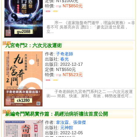
定價:
NT$1000元
特價:
NT$850元
85
折
序一 《道家陰盤奇門遁甲．理論與實務》＝非
看不可 吳慕亮弁言 讚曰：「參玄訪道廿星霜，
立...
gu2088
購買
比較
九宮奇門2：六次元改運術
作者:
子奇老師
出版社:
春光
出版日: 2022-12-17
定價:
NT$550元
特價:
NT$523元
95
折
子奇老師的九宮奇門系列之二 ──六次元改運
術── 簡易、快速、犀利、有效，轉勢改運也可...
ck1280
購買
比較
新編奇門闡易實作篇：易經治病祈禱法首度公開
作者:
韋汝霖、張偉傑
出版社:
元神館
出版日: 2022-12-05