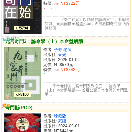
特價:
NT$722元
95
折
《奇門在始》以精簡易讀的文字，由基礎
知識、元素配搭至起盤拆局，逐層掀開奇門循甲的
神秘面...
uf5794
缺貨登記
九宮奇門3：論命學（上）本命盤解讀
作者:
子奇 老師
出版社:
春光
出版日: 2025-01-04
定價:
NT$570元
特價:
NT$542元
95
折
子奇老師的九宮奇門系列之三 ──論命學
（上）本命盤解讀── 首度公開子奇老師的奇門遁
甲...
ck8100
購買
比較
奇門斷(POD)
作者:
珍藏版
出版社:
武陵
出版日: 2024-09-01
定價:
NT$441元