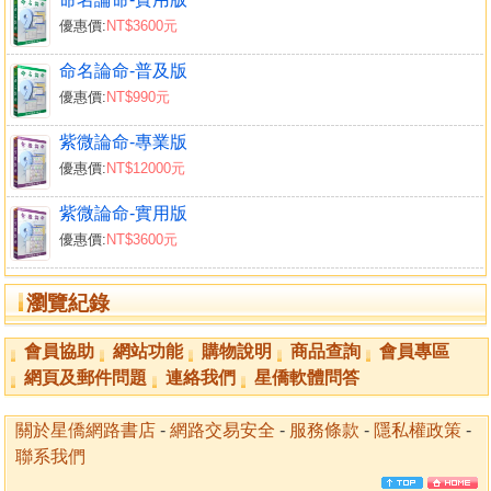
優惠價:
NT$3600元
命名論命-普及版
優惠價:
NT$990元
紫微論命-專業版
優惠價:
NT$12000元
紫微論命-實用版
優惠價:
NT$3600元
瀏覽紀錄
會員協助
網站功能
購物說明
商品查詢
會員專區
網頁及郵件問題
連絡我們
星僑軟體問答
關於星僑網路書店
-
網路交易安全
-
服務條款
-
隱私權政策
-
聯系我們