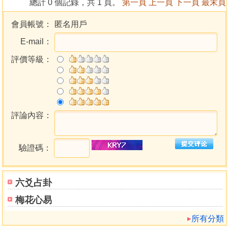
總計 0 個記錄，共 1 頁。
第一頁
上一頁
下一頁
最末頁
提供調整卦盤時間功能，可看著卦盤直接調整，即調即看。
提供卦盤參數設定，可設定卦盤內字型顏色大小、列印於紙
會員帳號：
匿名用戶
張的位置及比例大小…等。
E-mail：
提供『梅花卦』參考解說，解說內容可供撰寫及修改。
提供解說分析時同時顯示判斷程式索引，並可點選編輯來修
評價等級：
改解說內容。
提供解說命理程式來無限擴充解說內容，可由此來擴充軟件
功能。
提供將命理程式建立成單一安裝檔，可將它分享給別人（需
評論內容：
有本軟件才可執行）。
提供生日錄音記事功能（採用MP3格式），並直接存入生日
附件內。
驗證碼：
軟件密碼保護，自動線上版本更新，更換軟件外觀風格介
面。
提供資料庫備份、回存、整理、修復等功能，讓資料庫更有
六爻占卦
保障。
梅花心易
提供記事簿、行事曆、Unicode萬國碼字元表瀏覽、改造命
運方法電子書。
所有分類