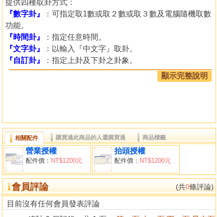
提供四種取卦方式：
『數字卦』
：可指定取1數或取２數或取３數及電腦隨機取數
功能。
『時間卦』
：指定任意時間。
『文字卦』
：以輸入『中文字』取卦。
『自訂卦』
：指定上卦及下卦之卦象。
提供設定取卦時間，如果想將以前的卜卦資料建檔，可將時
顯示完整說明
間調整到當時的時間。
提供自訂取卦時間以『年、月、日、時的干支』來指定，可
將古老的卦例建檔。
提供指定用神、事由、備註的資料內容。
卦盤內容包含：卜卦時間、神煞、六卦完整資料、梅花卦專
購買過此商品的人還購買過
商品標籤
相關配件
用之體、用、互、變（卦象及吉凶）。
營業授權
抬頭授權
卦盤提供
問卦人的『八字』及『大運』
（
前後共顯示５個大
配件價：
NT$1200元
配件價：
NT$1200元
運
）亦可將『八字』關閉不顯示。
卦盤提供自動縮放功能，可隨螢幕大小自動縮放，亦可關閉
會員評論
(共
0
條評論)
此功能。
提供全螢幕顯示卦盤，將卦盤顯示在整個螢幕上。
目前沒有任何會員發表評論
提供卦盤列印（直接列印）及預視功能（先看後印）。