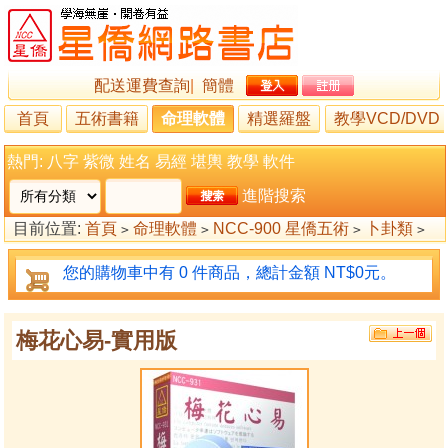
配送運費查詢
|
簡體
首頁
五術書籍
命理軟體
精選羅盤
教學VCD/DVD
熱門:
八字
紫微
姓名
易經
堪輿
教學
軟件
進階搜索
目前位置:
首頁
命理軟體
NCC-900 星僑五術
卜卦類
>
>
>
>
梅花心易
梅花心易-實用版
>
您的購物車中有 0 件商品，總計金額 NT$0元。
梅花心易-實用版