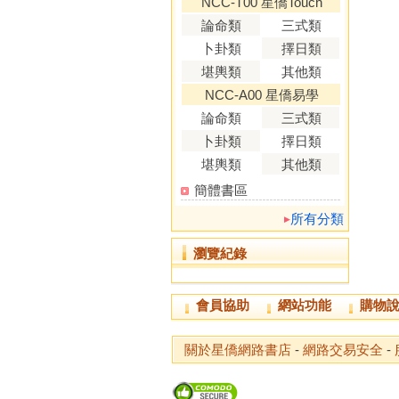
NCC-T00 星僑Touch
論命類
三式類
卜卦類
擇日類
堪輿類
其他類
NCC-A00 星僑易學
論命類
三式類
卜卦類
擇日類
堪輿類
其他類
簡體書區
所有分類
瀏覽紀錄
會員協助
網站功能
購物
關於星僑網路書店
-
網路交易安全
-