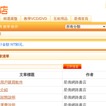
精選羅盤
教學VCD/DVD
五術用品
星僑首頁
輿
教學
軟件
類
金額 NT$0元。
章清單
文章標題
作者
陸用戶購買軟件
星僑網路書店
能介紹
星僑網路書店
單狀態說明
星僑網路書店
件運費說明
星僑網路書店