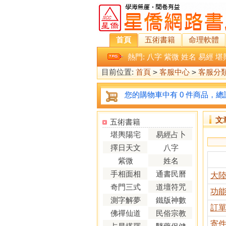
首頁
五術書籍
命理軟體
熱門:
八字
紫微
姓名
易經
堪
目前位置:
首頁
>
客服中心
>
客服分
您的購物車中有 0 件商品，總計
文
五術書籍
堪輿陽宅
易經占卜
擇日天文
八字
紫微
姓名
手相面相
通書民曆
大
奇門三式
道壇符咒
功
測字解夢
鐵版神數
訂
佛禪仙道
民俗宗教
寄