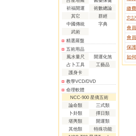
占星塔羅
醫藥保健
祈福開運
術數總論
繳
其它
群經
忘
中國傳統
字典
會
武術
會
精選羅盤
保
五術用品
風水量尺
開運化煞
如
占卜工具
工藝品
護身卡
教學VCD/DVD
命理軟體
NCC-900 星僑五術
論命類
三式類
卜卦類
擇日類
堪輿類
開運類
其他類
特殊功能