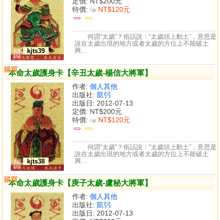
定價:
NT$200元
特價:
NT$120元
6
折
何謂“太歲”？俗話說：“太歲頭上動土”，意思是
說在太歲出現的地方或者太歲的方位上不能破土
興...
kjts39
購買
比較
本命太歲護身卡【辛丑太歲-楊信大將軍】
作者:
個人其他
出版社:
凱弜
出版日: 2012-07-13
定價:
NT$200元
特價:
NT$120元
6
折
何謂“太歲”？俗話說：“太歲頭上動土”，意思是
說在太歲出現的地方或者太歲的方位上不能破土
興...
kjts38
購買
比較
本命太歲護身卡【庚子太歲-盧秘大將軍】
作者:
個人其他
出版社:
凱弜
出版日: 2012-07-13