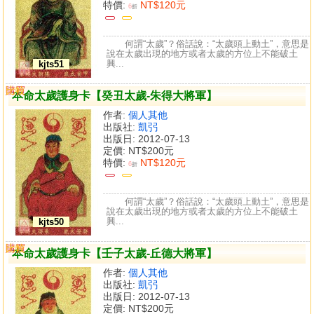
特價:
NT$120元
6
折
何謂“太歲”？俗話說：“太歲頭上動土”，意思是
說在太歲出現的地方或者太歲的方位上不能破土
興...
kjts51
購買
比較
本命太歲護身卡【癸丑太歲-朱得大將軍】
作者:
個人其他
出版社:
凱弜
出版日: 2012-07-13
定價:
NT$200元
特價:
NT$120元
6
折
何謂“太歲”？俗話說：“太歲頭上動土”，意思是
說在太歲出現的地方或者太歲的方位上不能破土
興...
kjts50
購買
比較
本命太歲護身卡【壬子太歲-丘德大將軍】
作者:
個人其他
出版社:
凱弜
出版日: 2012-07-13
定價:
NT$200元