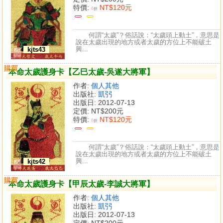
特價:
NT$120元
6
折
何謂“太歲”？俗話說：“太歲頭上動土”，意思是
說在太歲出現的地方或者太歲的方位上不能破土
興...
kjts43
購買
比較
本命太歲護身卡【乙巳太歲-吳遂大將軍】
作者:
個人其他
出版社:
凱弜
出版日: 2012-07-13
定價:
NT$200元
特價:
NT$120元
6
折
何謂“太歲”？俗話說：“太歲頭上動土”，意思是
說在太歲出現的地方或者太歲的方位上不能破土
興...
kjts42
購買
比較
本命太歲護身卡【甲辰太歲-李誠大將軍】
作者:
個人其他
出版社:
凱弜
出版日: 2012-07-13
定價:
NT$200元