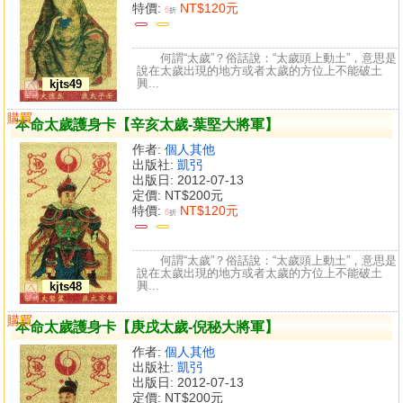
特價:
NT$120元
6
折
何謂“太歲”？俗話說：“太歲頭上動土”，意思是
說在太歲出現的地方或者太歲的方位上不能破土
興...
kjts49
購買
比較
本命太歲護身卡【辛亥太歲-葉堅大將軍】
作者:
個人其他
出版社:
凱弜
出版日: 2012-07-13
定價:
NT$200元
特價:
NT$120元
6
折
何謂“太歲”？俗話說：“太歲頭上動土”，意思是
說在太歲出現的地方或者太歲的方位上不能破土
興...
kjts48
購買
比較
本命太歲護身卡【庚戌太歲-倪秘大將軍】
作者:
個人其他
出版社:
凱弜
出版日: 2012-07-13
定價:
NT$200元