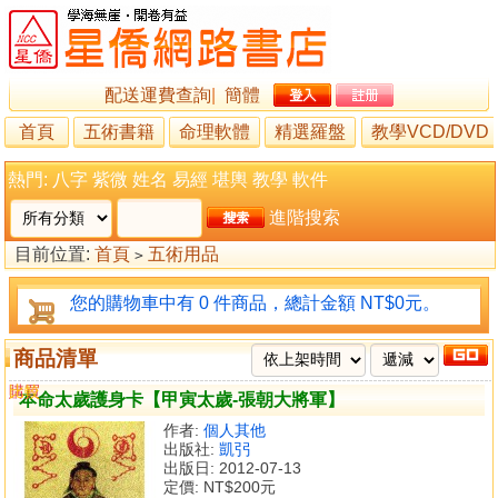
配送運費查詢
|
簡體
首頁
五術書籍
命理軟體
精選羅盤
教學VCD/DVD
熱門:
八字
紫微
姓名
易經
堪輿
教學
軟件
進階搜索
目前位置:
首頁
五術用品
>
您的購物車中有 0 件商品，總計金額 NT$0元。
商品清單
購買
比較
本命太歲護身卡【甲寅太歲-張朝大將軍】
作者:
個人其他
出版社:
凱弜
出版日: 2012-07-13
定價:
NT$200元