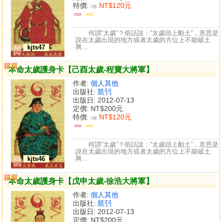
特價:
NT$120元
6
折
何謂“太歲”？俗話說：“太歲頭上動土”，意思是
說在太歲出現的地方或者太歲的方位上不能破土
興...
kjts47
購買
比較
本命太歲護身卡【己酉太歲-程寶大將軍】
作者:
個人其他
出版社:
凱弜
出版日: 2012-07-13
定價:
NT$200元
特價:
NT$120元
6
折
何謂“太歲”？俗話說：“太歲頭上動土”，意思是
說在太歲出現的地方或者太歲的方位上不能破土
興...
kjts46
購買
比較
本命太歲護身卡【戊申太歲-徐浩大將軍】
作者:
個人其他
出版社:
凱弜
出版日: 2012-07-13
定價:
NT$200元