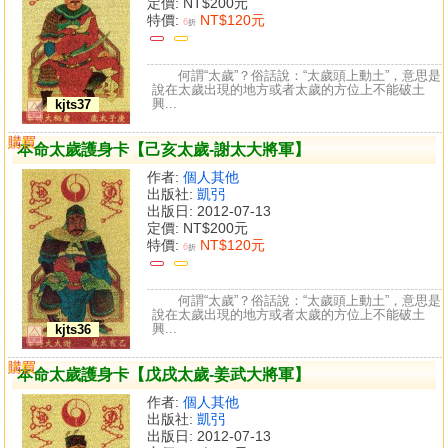
定價:
NT$200元
特價:
NT$120元
6
折
何謂“太歲”？俗話說：“太歲頭上動土”，意思是
說在太歲出現的地方或者太歲的方位上不能破土
興...
kjts37
購買
比較
本命太歲護身卡【己亥太歲-謝太大將軍】
作者:
個人其他
出版社:
凱弜
出版日: 2012-07-13
定價:
NT$200元
特價:
NT$120元
6
折
何謂“太歲”？俗話說：“太歲頭上動土”，意思是
說在太歲出現的地方或者太歲的方位上不能破土
興...
kjts36
購買
比較
本命太歲護身卡【戊戌太歲-姜武大將軍】
作者:
個人其他
出版社:
凱弜
出版日: 2012-07-13