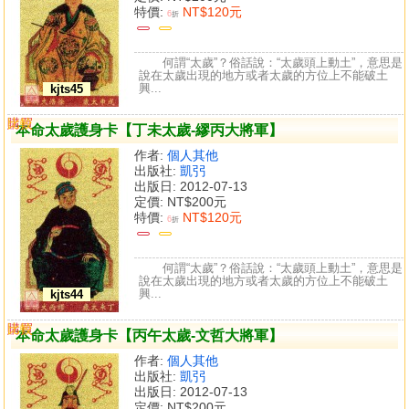
特價:
NT$120元
6
折
何謂“太歲”？俗話說：“太歲頭上動土”，意思是
說在太歲出現的地方或者太歲的方位上不能破土
興...
kjts45
購買
比較
本命太歲護身卡【丁未太歲-繆丙大將軍】
作者:
個人其他
出版社:
凱弜
出版日: 2012-07-13
定價:
NT$200元
特價:
NT$120元
6
折
何謂“太歲”？俗話說：“太歲頭上動土”，意思是
說在太歲出現的地方或者太歲的方位上不能破土
興...
kjts44
購買
比較
本命太歲護身卡【丙午太歲-文哲大將軍】
作者:
個人其他
出版社:
凱弜
出版日: 2012-07-13
定價:
NT$200元