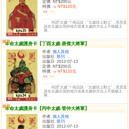
定價:
NT$200元
特價:
NT$120元
6
折
何謂“太歲”？俗話說：“太歲頭上動土”，意思是
說在太歲出現的地方或者太歲的方位上不能破土
興...
kjts35
購買
比較
本命太歲護身卡【丁酉太歲-唐傑大將軍】
作者:
個人其他
出版社:
凱弜
出版日: 2012-07-13
定價:
NT$200元
特價:
NT$120元
6
折
何謂“太歲”？俗話說：“太歲頭上動土”，意思是
說在太歲出現的地方或者太歲的方位上不能破土
興...
kjts34
購買
比較
本命太歲護身卡【丙申太歲-管仲大將軍】
作者:
個人其他
出版社:
凱弜
出版日: 2012-07-13