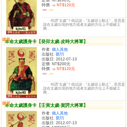
特價:
NT$120元
6
折
何謂“太歲”？俗話說：“太歲頭上動土”，意思是
說在太歲出現的地方或者太歲的方位上不能破土
興...
kjts41
購買
比較
本命太歲護身卡【癸卯太歲-皮時大將軍】
作者:
個人其他
出版社:
凱弜
出版日: 2012-07-13
定價:
NT$200元
特價:
NT$120元
6
折
何謂“太歲”？俗話說：“太歲頭上動土”，意思是
說在太歲出現的地方或者太歲的方位上不能破土
興...
kjts40
購買
比較
本命太歲護身卡【壬寅太歲-賀諤大將軍】
作者:
個人其他
出版社:
凱弜
出版日: 2012-07-13