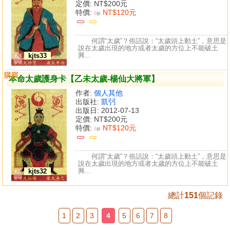
定價:
NT$200元
特價:
NT$120元
6
折
何謂“太歲”？俗話說：“太歲頭上動土”，意思是
說在太歲出現的地方或者太歲的方位上不能破土
興...
kjts33
購買
比較
本命太歲護身卡【乙未太歲-楊仙大將軍】
作者:
個人其他
出版社:
凱弜
出版日: 2012-07-13
定價:
NT$200元
特價:
NT$120元
6
折
何謂“太歲”？俗話說：“太歲頭上動土”，意思是
說在太歲出現的地方或者太歲的方位上不能破土
興...
kjts32
總計
151
個記錄
1
2
3
4
5
6
7
8