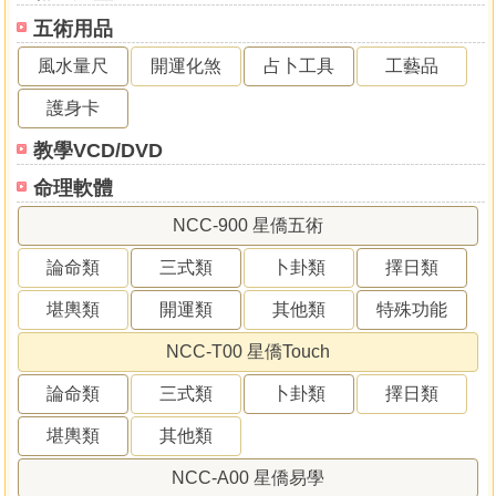
五術用品
風水量尺
開運化煞
占卜工具
工藝品
護身卡
教學VCD/DVD
命理軟體
NCC-900 星僑五術
論命類
三式類
卜卦類
擇日類
堪輿類
開運類
其他類
特殊功能
NCC-T00 星僑Touch
論命類
三式類
卜卦類
擇日類
堪輿類
其他類
NCC-A00 星僑易學