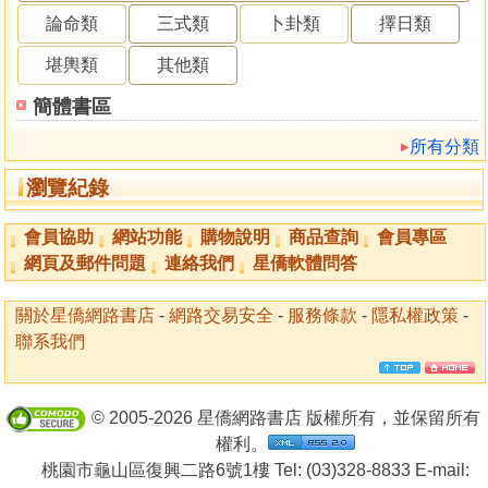
論命類
三式類
卜卦類
擇日類
堪輿類
其他類
簡體書區
所有分類
瀏覽紀錄
會員協助
網站功能
購物說明
商品查詢
會員專區
網頁及郵件問題
連絡我們
星僑軟體問答
關於星僑網路書店
-
網路交易安全
-
服務條款
-
隱私權政策
-
聯系我們
© 2005-2026 星僑網路書店 版權所有，並保留所有
權利。
桃園市龜山區復興二路6號1樓 Tel: (03)328-8833 E-mail: