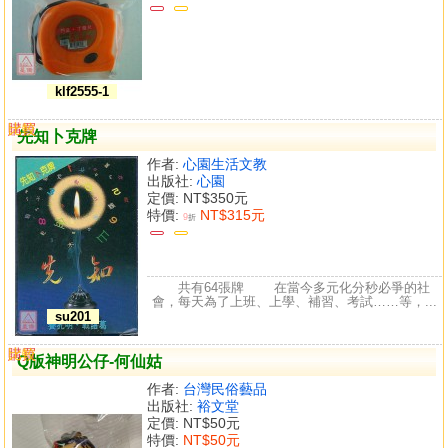
klf2555-1
購買
比較
先知卜克牌
作者:
心園生活文教
出版社:
心園
定價:
NT$350元
特價:
NT$315元
9
折
共有64張牌 在當今多元化分秒必爭的社
會，每天為了上班、上學、補習、考試……等，...
su201
購買
比較
Q版神明公仔-何仙姑
作者:
台灣民俗藝品
出版社:
裕文堂
定價:
NT$50元
特價:
NT$50元