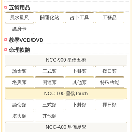
五術用品
風水量尺
開運化煞
占卜工具
工藝品
護身卡
教學VCD/DVD
命理軟體
NCC-900 星僑五術
論命類
三式類
卜卦類
擇日類
堪輿類
開運類
其他類
特殊功能
NCC-T00 星僑Touch
論命類
三式類
卜卦類
擇日類
堪輿類
其他類
NCC-A00 星僑易學