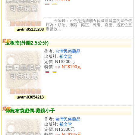
五帝錢：五帝是指清朝五位國運昌盛的皇帝依
序為：順治、康熙、雍正、乾隆、嘉慶。這五位皇
帝當政...
uwtm05135208
購買
比較
玉板指(外圍2.5公分)
作者:
台灣民俗藝品
出版社:
裕文堂
定價:
NT$200元
特價:
NT$190元
95
折
uwtm03054213
購買
比較
傳統布袋戲偶-藏鏡小子
作者:
台灣民俗藝品
出版社:
裕文堂
定價:
NT$300元
特價:
NT$285元
95