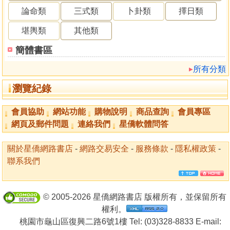
論命類
三式類
卜卦類
擇日類
堪輿類
其他類
簡體書區
所有分類
瀏覽紀錄
會員協助
網站功能
購物說明
商品查詢
會員專區
網頁及郵件問題
連絡我們
星僑軟體問答
關於星僑網路書店
-
網路交易安全
-
服務條款
-
隱私權政策
-
聯系我們
© 2005-2026 星僑網路書店 版權所有，並保留所有
權利。
桃園市龜山區復興二路6號1樓 Tel: (03)328-8833 E-mail: