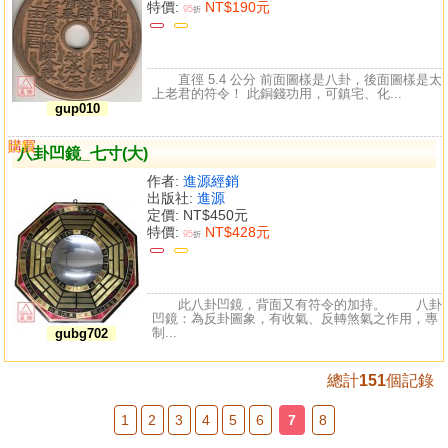
特價:
NT$190元
95
折
直徑 5.4 公分 前面圖樣是八卦，後面圖樣是太
上老君的符令！ 此銅錢功用，可鎮宅、化...
gup010
購買
比較
八卦凹鏡_七寸(大)
作者:
進源經銷
出版社:
進源
定價:
NT$450元
特價:
NT$428元
95
折
此八卦凹鏡，背面又有符令的加持。 八卦
凹鏡：為反卦圖象，有收氣、反轉煞氣之作用，專
制...
gubg702
總計
151
個記錄
1
2
3
4
5
6
7
8