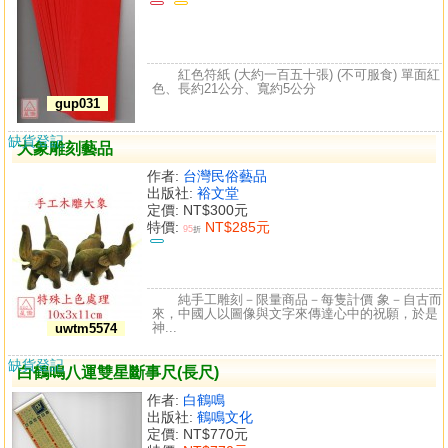
紅色符紙 (大約一百五十張) (不可服食) 單面紅
色、長約21公分、寬約5公分
gup031
缺貨登記
大象雕刻藝品
作者:
台灣民俗藝品
出版社:
裕文堂
定價:
NT$300元
特價:
NT$285元
95
折
純手工雕刻－限量商品－每隻計價 象－自古而
來，中國人以圖像與文字來傳達心中的祝願，於是
神...
uwtm5574
缺貨登記
白鶴鳴八運雙星斷事尺(長尺)
作者:
白鶴鳴
出版社:
鶴鳴文化
定價:
NT$770元