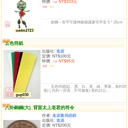
特價:
NT$333元
95
折
劍獅～安平守護神能保護家宅平安 5 * 25cm
uwtm2723
購買
比較
五色符紙
出版社:
進源
定價:
NT$100元
特價:
NT$95元
95
折
五色符紙(紅、黑、白、黃、綠，單面，各約20
張) ( 共約一百張，不可服食) 長約21公...
gup030
購買
比較
八卦銅錢(大)_背面太上老君的符令
作者:
進源書局經銷
出版社:
進源
定價:
NT$200元