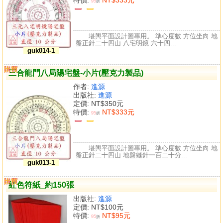
95
折
堪輿平面設計圖專用。 準心度數 方位坐向 地
盤正針二十四山 八宅明鏡 六十四...
guk014-1
購買
比較
三合龍門八局陽宅盤-小片(壓克力製品)
作者:
進源
出版社:
進源
定價:
NT$350元
特價:
NT$333元
95
折
堪輿平面設計圖專用。 準心度數 方位坐向 地
盤正針二十四山 地盤縫針一百二十分...
guk013-1
購買
比較
紅色符紙_約150張
出版社:
進源
定價:
NT$100元
特價:
NT$95元
95
折