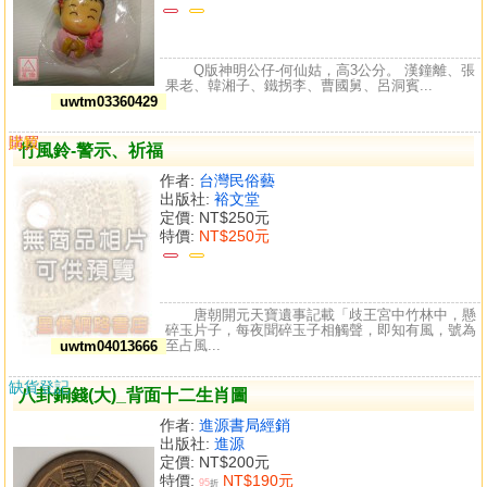
Q版神明公仔-何仙姑，高3公分。 漢鐘離、張
果老、韓湘子、鐵拐李、曹國舅、呂洞賓...
uwtm03360429
購買
比較
竹風鈴-警示、祈福
作者:
台灣民俗藝
出版社:
裕文堂
定價:
NT$250元
特價:
NT$250元
唐朝開元天寶遺事記載「歧王宮中竹林中，懸
碎玉片子，每夜聞碎玉子相觸聲，即知有風，號為
至占風...
uwtm04013666
缺貨登記
八卦銅錢(大)_背面十二生肖圖
作者:
進源書局經銷
出版社:
進源
定價:
NT$200元
特價:
NT$190元
95
折