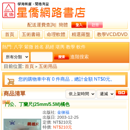
配送運費查詢
|
簡體
首頁
五術書籍
命理軟體
精選羅盤
教學VCD/DVD
熱門:
八字
紫微
姓名
易經
堪輿
教學
軟件
進階搜索
目前位置:
首頁
五術用品
>
您的購物車中有 0 件商品，總計金額 NT$0元。
商品清單
購買
比較
門公、丁蘭尺(25mm/5.5M)橘色
出版社:
金徠福
出版日: 2003-12-25
定價:
NT$210元
特價:
NT$210元