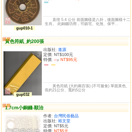
直徑 5.4 公分 前面圖樣是八卦，後面圖樣十二
生肖。 此銅錢功用，可鎮宅、化煞、保平...
gup010-1
購買
比較
黃色符紙_約200張
出版社:
進源
定價:
NT$100元
特價:
NT$95元
95
折
黃色符紙 (大約兩百張) (不可服食) 單面黃色、
長約21公分、寬約5公分
gup032
購買
比較
1.7cm小銅錢-順治
作者:
台灣民俗藝品
出版社:
裕文堂
定價:
NT$5元
特價:
NT$5元