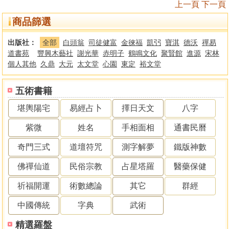
上一頁
下一頁
商品篩選
出版社：
全部
白頭翁
司徒健富
金徠福
凱弜
寶淇
德沃
禪易
道書苑
豐興木藝社
謝光華
赤明子
鶴鳴文化
聚賢館
進源
宋林
個人其他
久鼎
大元
太文堂
心園
東定
裕文堂
五術書籍
堪輿陽宅
易經占卜
擇日天文
八字
紫微
姓名
手相面相
通書民曆
奇門三式
道壇符咒
測字解夢
鐵版神數
佛禪仙道
民俗宗教
占星塔羅
醫藥保健
祈福開運
術數總論
其它
群經
中國傳統
字典
武術
精選羅盤