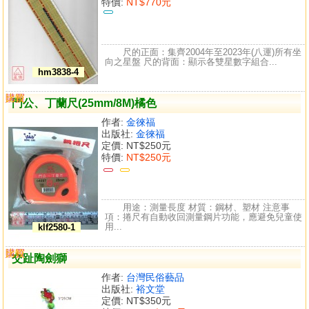
特價:
NT$770元
尺的正面：集齊2004年至2023年(八運)所有坐
向之星盤 尺的背面：顯示各雙星數字組合...
hm3838-4
購買
比較
門公、丁蘭尺(25mm/8M)橘色
作者:
金徠福
出版社:
金徠福
定價:
NT$250元
特價:
NT$250元
用途：測量長度 材質：鋼材、塑材 注意事
項：捲尺有自動收回測量鋼片功能，應避免兒童使
用...
klf2580-1
購買
比較
交趾陶劍獅
作者:
台灣民俗藝品
出版社:
裕文堂
定價:
NT$350元