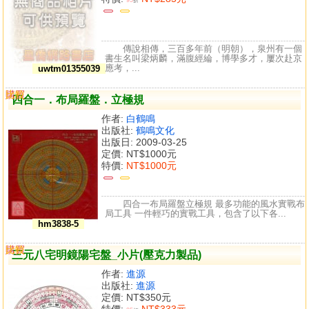
折
傳說相傳，三百多年前（明朝），泉州有一個
書生名叫梁炳麟，滿腹經綸，博學多才，屢次赴京
應考，...
uwtm01355039
購買
比較
四合一．布局羅盤．立極規
作者:
白鶴鳴
出版社:
鶴鳴文化
出版日: 2009-03-25
定價:
NT$1000元
特價:
NT$1000元
四合一布局羅盤立極規 最多功能的風水實戰布
局工具 一件輕巧的實戰工具，包含了以下各...
hm3838-5
購買
比較
三元八宅明鏡陽宅盤_小片(壓克力製品)
作者:
進源
出版社:
進源
定價:
NT$350元
特價:
NT$333元