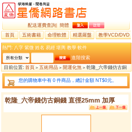
配送運費查詢
|
簡體
首頁
五術書籍
命理軟體
精選羅盤
教學VCD/DVD
熱門:
八字
紫微
姓名
易經
堪輿
教學
軟件
進階搜索
目前位置:
首頁
五術用品
開運化煞
乾隆_六帝錢仿古銅
>
>
>
錢 直徑25mm 加厚
您的購物車中有 0 件商品，總計金額 NT$0元。
乾隆_六帝錢仿古銅錢 直徑25mm 加厚