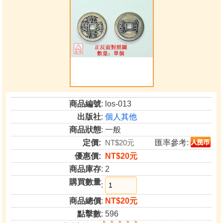
商品編號
: los-013
出版社
:
個人其他
商品狀態
: 一般
定價:
NT$20元
匯率參考:
優惠價:
NT$20元
商品庫存
: 2
購買數量
:
商品總價
:
NT$20元
點擊數
: 596