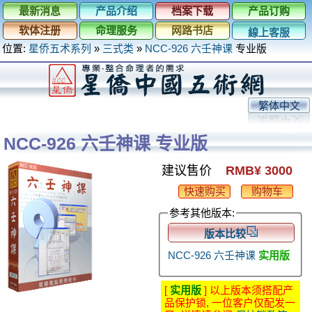
最新消息
产品介绍
档案下载
产品订购
软体注册
命理服务
网路书店
線上客服
位置:
星侨五术系列
»
三式类
»
NCC-926 六壬神课
专业版
繁体中文
NCC-926 六壬神课 专业版
建议售价
RMB¥ 3000
快速购买
购物车
参考其他版本:
版本比较
NCC-926 六壬神课
实用版
[
实用版
] 以上版本须搭配产
品保护锁, 一位客户仅配发一