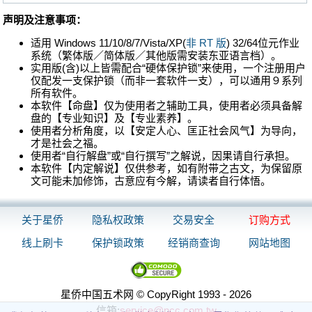
声明及注意事项：
适用 Windows 11/10/8/7/Vista/XP(
非 RT 版
) 32/64位元作业
系统（繁体版／简体版／其他版需安装东亚语言档）。
实用版(含)以上皆需配合“硬体保护锁”来使用，一个注册用户
仅配发一支保护锁（而非一套软件一支），可以通用９系列
所有软件。
本软件【命盘】仅为使用者之辅助工具，使用者必须具备解
盘的【专业知识】及【专业素养】。
使用者分析角度，以【安定人心、匡正社会风气】为导向，
才是社会之福。
使用者“自行解盘”或“自行撰写”之解说，因果请自行承担。
本软件【内定解说】仅供参考，如有附带之古文，为保留原
文可能未加修饰，古意应有今解，请读者自行体悟。
关于星侨
隐私权政策
交易安全
订购方式
线上刷卡
保护锁政策
经销商查询
网站地图
星侨中国五术网 © CopyRight 1993 - 2026
信箱:
service@ncc.com.tw