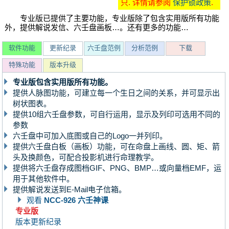
只. 详情请参阅
保护锁政策
.
专业版已提供了主要功能，专业版除了包含实用版所有功能
外，提供解说发信、六壬盘画板…。还有更多的功能…
软件功能
更新纪录
六壬盘范例
分析范例
下载
特殊功能
版本升级
专业版包含实用版所有功能。
提供人脉图功能，可建立每一个生日之间的关系，并可显示出
树状图表。
提供10组六壬盘参数，可自行运用，显示及列印可选用不同的
参数
六壬盘中可加入底图或自己的Logo一并列印。
提供六壬盘白板（画板）功能，可在命盘上画线、圆、矩、箭
头及换颜色，可配合投影机进行命理教学。
提供将六壬盘存成图档GIF、PNG、BMP…或向量档EMF，运
用于其他软件中。
提供解说发送到E-Mail电子信箱。
观看
NCC-926 六壬神课
专业版
版本更新纪录