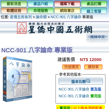
最新消息
產品介紹
檔案下載
產品訂購
軟體註冊
命理服務
網路書店
線上客服
位置:
星僑五術系列
»
論命類
»
NCC-901 八字論命
專業版
简体中文
NCC-901 八字論命 專業版
建議售價
NT$ 12000
快速購買
購物車
參考其他版本:
版本比較
NCC-901 八字論命
普及版
NCC-901 八字論命
實用版
[
實用版
] 以上版本須搭配產