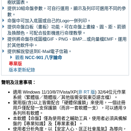
樹狀圖表。
提供10組命盤參數，可自行運用，顯示及列印可選用不同的參
數。
命盤中可加入底圖或自己的Logo一併列印。
提供命盤白板（畫板）功能，可在命盤上畫線、圓、距、箭頭
及換顏色，可配合投影機進行命理教學。
提供將命盤存成圖檔GIF、PNG、BMP…或向量檔EMF，運用
於其他軟件中。
提供解說發送到E-Mail電子信箱。
觀看
NCC-901 八字論命
專業版
版本更新紀錄
聲明及注意事項：
適用 Windows 11/10/8/7/Vista/XP(
非 RT 版
) 32/64位元作業
系統（繁體版／簡體版／其他版需安裝東亞語言檔）。
實用版(含)以上皆需配合「硬體保護鎖」來使用，一個註冊
用戶僅配發一支保護鎖（而非一套軟體一支），可以通用９
系列所有軟體。
本軟體【命盤】僅為使用者之輔助工具，使用者必須具備解
盤的【專業知識】及【專業素養】。
使用者分析角度，以【安定人心、匡正社會風氣】為導向，