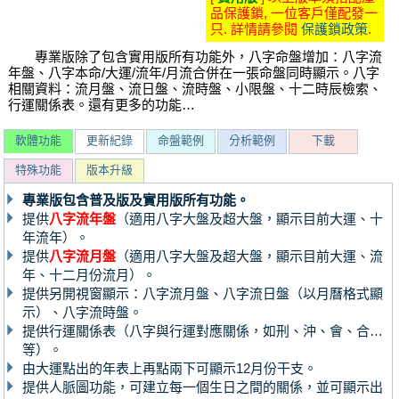
品保護鎖, 一位客戶僅配發一
只. 詳情請參閱
保護鎖政策
.
專業版除了包含實用版所有功能外，八字命盤增加：八字流
年盤、八字本命/大運/流年/月流合併在一張命盤同時顯示。八字
相關資料：流月盤、流日盤、流時盤、小限盤、十二時辰檢索、
行運關係表。還有更多的功能…
軟體功能
更新紀錄
命盤範例
分析範例
下載
特殊功能
版本升級
專業版包含普及版及實用版所有功能。
提供
八字流年盤
（適用八字大盤及超大盤，顯示目前大運、十
年流年）。
提供
八字流月盤
（適用八字大盤及超大盤，顯示目前大運、流
年、十二月份流月）。
提供另開視窗顯示：八字流月盤、八字流日盤（以月曆格式顯
示）、八字流時盤。
提供行運關係表（八字與行運對應關係，如刑、沖、會、合…
等）。
由大運點出的年表上再點兩下可顯示12月份干支。
提供人脈圖功能，可建立每一個生日之間的關係，並可顯示出