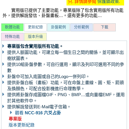
只. 詳情請參閱
保護鎖政策
.
實用版已提供了主要功能，專業版除了包含實用版所有功能
外，提供解說發信、卦盤畫板…。還有更多的功能…
軟體功能
更新紀錄
卦盤範例
分析範例
下載
特殊功能
版本升級
專業版包含實用版所有功能。
提供人脈圖功能，可建立每一個生日之間的關係，並可顯示出
樹狀圖表。
提供10組卦盤參數，可自行運用，顯示及列印可選用不同的參
數
卦盤中可加入底圖或自己的Logo一併列印。
提供卦盤白板（畫板）功能，可在命盤上畫線、圓、矩、箭頭
及換顏色，可配合投影機進行命理教學。
提供將卦盤存成圖檔GIF、PNG、BMP…或向量檔EMF，運用
於其他軟件中。
提供解說發送到E-Mail電子信箱。
觀看
NCC-916 六爻占卦
專業版
版本更新紀錄