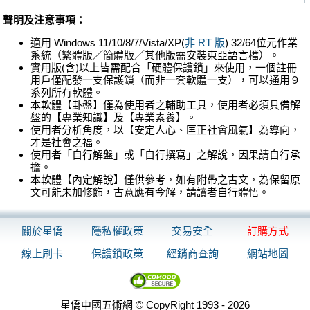
聲明及注意事項：
適用 Windows 11/10/8/7/Vista/XP(
非 RT 版
) 32/64位元作業
系統（繁體版／簡體版／其他版需安裝東亞語言檔）。
實用版(含)以上皆需配合「硬體保護鎖」來使用，一個註冊
用戶僅配發一支保護鎖（而非一套軟體一支），可以通用９
系列所有軟體。
本軟體【卦盤】僅為使用者之輔助工具，使用者必須具備解
盤的【專業知識】及【專業素養】。
使用者分析角度，以【安定人心、匡正社會風氣】為導向，
才是社會之福。
使用者「自行解盤」或「自行撰寫」之解說，因果請自行承
擔。
本軟體【內定解說】僅供參考，如有附帶之古文，為保留原
文可能未加修飾，古意應有今解，請讀者自行體悟。
關於星僑
隱私權政策
交易安全
訂購方式
線上刷卡
保護鎖政策
經銷商查詢
網站地圖
星僑中國五術網 © CopyRight 1993 - 2026