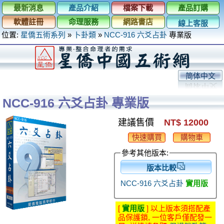
最新消息
產品介紹
檔案下載
產品訂購
軟體註冊
命理服務
網路書店
線上客服
位置:
星僑五術系列
»
卜卦類
»
NCC-916 六爻占卦
專業版
简体中文
NCC-916 六爻占卦 專業版
建議售價
NT$ 12000
快速購買
購物車
參考其他版本:
版本比較
NCC-916 六爻占卦
實用版
[
實用版
] 以上版本須搭配產
品保護鎖, 一位客戶僅配發一