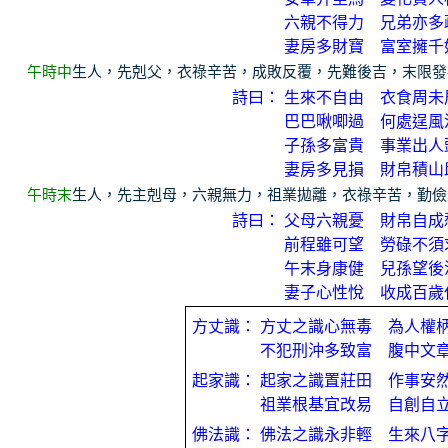
六親不得力 兄弟亦多
妻房多財寶 富室擁千
午時中
生人，先剋父，衣祿辛苦，成敗反覆，先難後吉，末限發
詩曰：
生來不自由 衣食周未
巴巴啾唧過 何處逞風
子孫多富貴 事業出人
妻房多見損 財帛積山
午時末
生人，先主剋母，六親無力，祖業拋離，衣祿辛苦，勤儉
詩曰：
父母六親憂 財帛自成
前程雖可望 勞碌不須
午末身康健 兒孫望後
妻子心性悅 收成百歲
方丈識：
方丈之識心無毒 為人權
不犯刑沖多致富 腹中文
起家識：
起家之識置莊田 作事安
祖業根基宜改易 自創自
佛法識：
佛法之識永非輕 生來八