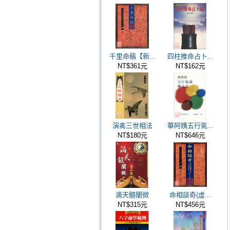
千里命稿【新...
四柱推命占卜...
NT$361元
NT$162元
演禽三世相法
華阿姨五行氣...
NT$180元
NT$646元
滴天髓闡微
命相談奇(虛...
NT$315元
NT$456元