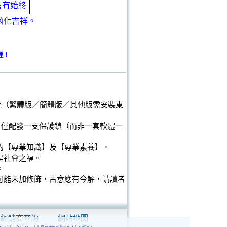
言有始終
凶化吉祥。
裡！
業系統（繁體版／簡體版／其他版需安裝東
戶僅配發一支保護鎖（而非一套軟體一
的【專業知識】及【專業素養】。
是社會之福。
。
可能未加修飾，古意應有今解，請讀者
經銷商查詢
網站地圖