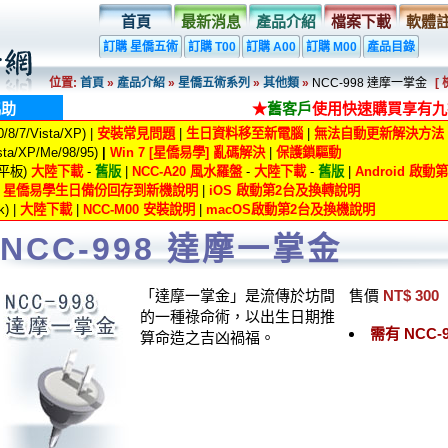
首頁
最新消息
產品介紹
檔案下載
軟體
訂購 星僑五術
訂購 T00
訂購 A00
訂購 M00
產品目錄
位置:
首頁
»
產品介紹
»
星僑五術系列
»
其他類
»
NCC-998 達摩一掌金
[
協助
★
舊客戶
使用快速購買享有九
8/7/Vista/XP) |
安裝常見問題
|
生日資料移至新電腦
|
無法自動更新解決方法
ta/XP/Me/98/95)
|
Win 7 [星僑易學] 亂碼解決
|
保護鎖驅動
/平板)
大陸下載
-
舊版
|
NCC-A20 風水羅盤
-
大陸下載
-
舊版
|
Android 啟
|
星僑易學生日備份回存到新機說明
|
iOS 啟動第2台及換轉說明
) |
大陸下載
|
NCC-M00 安裝說明
|
macOS啟動第2台及換機說明
NCC-998 達摩一掌金
「達摩一掌金」是流傳於坊間
售價
NT$ 300
的一種祿命術，以出生日期推
需有 NCC
算命造之吉凶禍福。