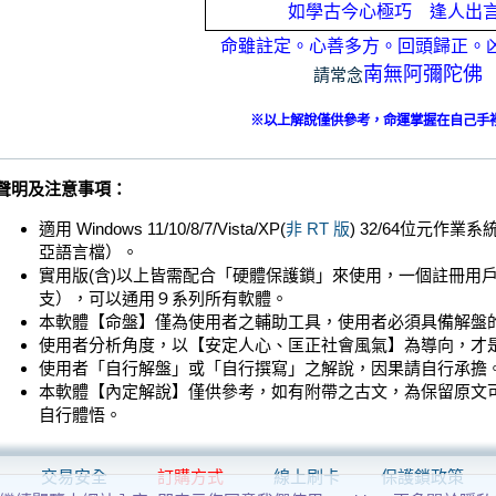
如學古今心極巧 逢人出
命雖註定。心善多方。回頭歸正。
南無阿彌陀佛
請常念
※以上解說僅供參考，命運掌握在自己手
聲明及注意事項：
適用 Windows 11/10/8/7/Vista/XP(
非 RT 版
) 32/64位元作
亞語言檔）。
實用版(含)以上皆需配合「硬體保護鎖」來使用，一個註冊用
支），可以通用９系列所有軟體。
本軟體【命盤】僅為使用者之輔助工具，使用者必須具備解盤
使用者分析角度，以【安定人心、匡正社會風氣】為導向，才
使用者「自行解盤」或「自行撰寫」之解說，因果請自行承擔
本軟體【內定解說】僅供參考，如有附帶之古文，為保留原文
自行體悟。
交易安全
訂購方式
線上刷卡
保護鎖政策