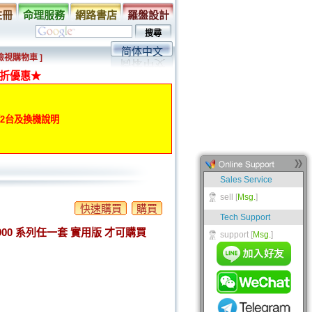
註冊
命理服務
網路書店
羅盤設計
简体中文
 檢視購物車 ]
折優惠★
動第2台及換機說明
快速購買
購買
-900 系列任一套 實用版 才可購買