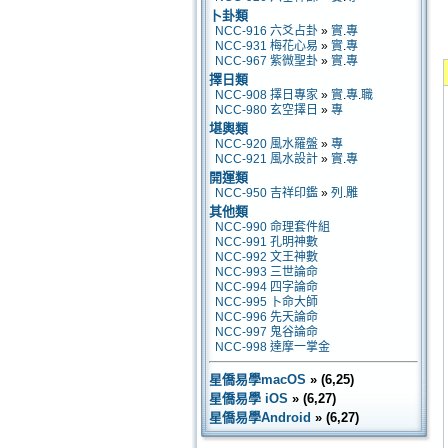
卜卦類
NCC-916 六爻占卦
»
實
.
專
NCC-931 梅花心易
»
實
.
專
NCC-967 紫微聖卦
»
實
.
專
擇日類
NCC-908 擇日專家
»
實
.
專
.
職
NCC-980 玄空擇日
»
專
堪輿類
NCC-920 風水羅盤
»
專
NCC-921 風水設計
»
實
.
專
開運類
NCC-950 吉祥印鑑
»
列
.
雕
其他類
NCC-990 命理套件組
NCC-991 孔明神數
NCC-992 文王神數
NCC-993 三世論命
NCC-994 四字論命
NCC-995 卜命大師
NCC-996 先天論命
NCC-997 鬼谷論命
NCC-998 達摩一掌金
星僑易學macOS
» (6,25)
星僑易學 iOS
» (6,27)
星僑易學Android
» (6,27)