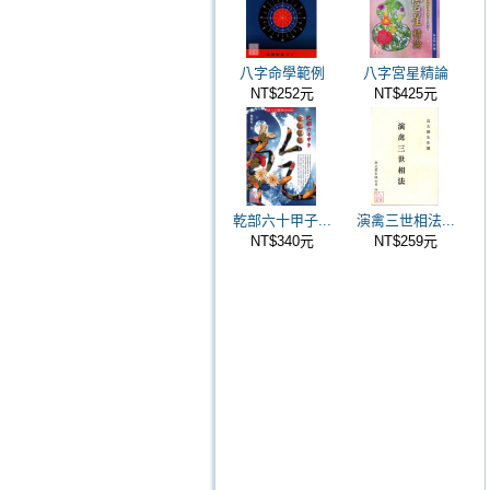
八字命學範例
八字宮星精論
NT$252元
NT$425元
乾部六十甲子...
演禽三世相法...
NT$340元
NT$259元