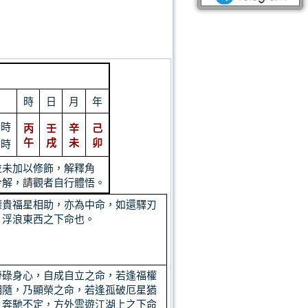
時
日
月
年
時
丙
壬
辛
己
午
戌
未
卯
時
並未加以修飾，解釋角
今解，請觀者自行體悟。
權貴福星相助，亦為中命，如還驛刃
，浮浪東西之下命也。
勞碌身心，自成自立之命，若逢福權
相隨，乃顯榮之命，若逢孤破厄星猶
，奔馳不定，方外雲遊江湖上之下命