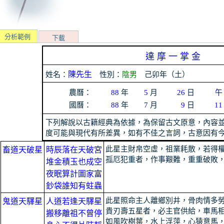
分析範例
下載
達 摩 一 掌 金
姓名：
陳先生
性別：
陰男
己卯年（土）
農曆：
年
月
日
88
5
26
午
國曆：
年
月
日
88
7
9
11
下列解說以古籍經典為依據，為保留古文原意，內容
度可能與現代有所差異，如有不佳之言詞，古意因有
此星主財帛空虛，祖業耗散，若得
畜道天破星
時辰落在天破宮
孤厄犯重者，作事艱難，重重破敗
堆金積玉也成空
夜眠算計圖家富
鈔袋誰知有蛀蟲
此星照命主人離鄉別井，骨肉情多
鬼道天驛星
人道若逢天驛星
貴刃壽五星者，必主官供給，車馬
搬移離祖不曾停
如風吹樹葉，水上浮萍，心猿意馬