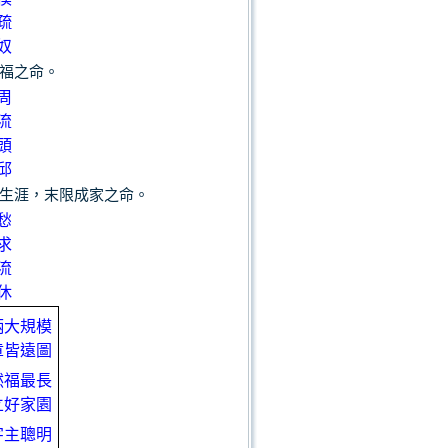
疏
奴
福之命。
周
流
頭
邱
生涯，末限成家之命。
愁
求
流
休
柄大規模
章皆遠圖
然福最長
立好家園
字主聰明