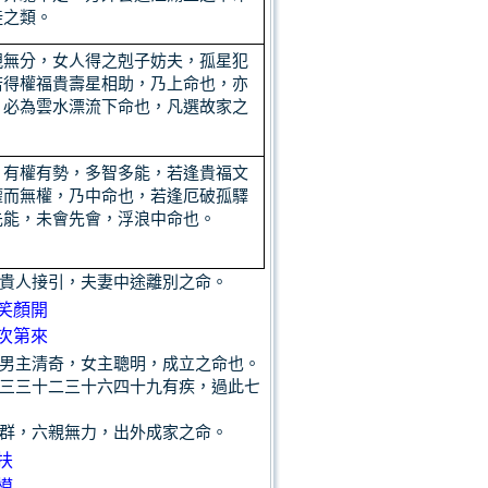
徒之類。
親無分，女人得之剋子妨夫，孤星犯
若得權福貴壽星相助，乃上命也，亦
，必為雲水漂流下命也，凡選故家之
，有權有勢，多智多能，若逢貴福文
權而無權，乃中命也，若逢厄破孤驛
先能，未會先會，浮浪中命也。
貴人接引，夫妻中途離別之命。
笑顏開
次第來
男主清奇，女主聰明，成立之命也。
三三十二三十六四十九有疾，過此七
群，六親無力，出外成家之命。
扶
模