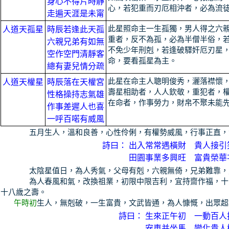
身心不得片時靜
心，若犯重而刃厄相沖者，必為流
走遍天涯是未甯
此星照命主一生孤獨，男人得之六
人道天孤星
時辰若逢此天孤
重者，反不為孤，必為半僧半俗，
六親兄弟有如無
不免少年刑剋，若逢破驛奸厄刃星
空作空門清靜客
命，要看孤星為主。
總有妻兒情分疏
此星在命主人聰明俊秀，灑落襟懷
人道天權星
時辰落在天權宮
壽星相助者，人人欽敬，重犯者，
性格操持志氣雄
在命者，作事勞力，財帛不聚未能
作事差遲人也喜
一呼百喏有威風
五月生人，溫和良善，心性伶俐，有權勢威風，行事正直，
詩曰：
出入常常遇橫財 貴人接引
田園事業多興旺 富貴榮華
太陰星值日，為人秀氣，父母有剋，六親無倚，兄弟難靠，
為人春風和氣，改換祖業，初限中限吉利，宜持齋作福，十
十八歲之壽。
午時初
生人，無剋破，一生富貴，文武皆通，為人慷慨，出眾超
詩曰：
生來正午初 一動百人
安車并坐馬 變化貴人