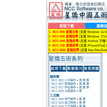
新版下載
遠端
1.
NCC-900 星僑五術
(支援 Windows 11/10/
2.
NCC-600 星僑易學
(支援 Windows 7/Vis
3.
NCC-A00 星僑易學
(支援 Android 手機
4.
NCC-T00 星僑易學
(支援 iPhone/iPad) 
5.
NCC-M00 星僑易學
(支援 Mac/MacBook
星僑五術系列
論命類
NCC-901 八字論命
»
普
.
實
.
專
NCC-907 紫微論命
»
普
.
實
.
專
NCC-917 命名論命
»
普
.
實
.
專
NCC-928 占星論命
»
實
三式類
NCC-906 奇門遁甲
»
實
.
專
NCC-925 金口神訣
»
實
.
專
NCC-926 六壬神課
»
實
.
專