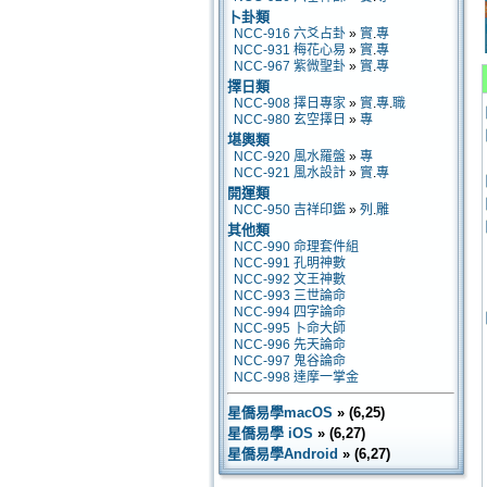
卜卦類
NCC-916 六爻占卦
»
實
.
專
NCC-931 梅花心易
»
實
.
專
NCC-967 紫微聖卦
»
實
.
專
擇日類
NCC-908 擇日專家
»
實
.
專
.
職
NCC-980 玄空擇日
»
專
堪輿類
NCC-920 風水羅盤
»
專
NCC-921 風水設計
»
實
.
專
開運類
NCC-950 吉祥印鑑
»
列
.
雕
其他類
NCC-990 命理套件組
NCC-991 孔明神數
NCC-992 文王神數
NCC-993 三世論命
NCC-994 四字論命
NCC-995 卜命大師
NCC-996 先天論命
NCC-997 鬼谷論命
NCC-998 達摩一掌金
星僑易學macOS
» (6,25)
星僑易學 iOS
» (6,27)
星僑易學Android
» (6,27)