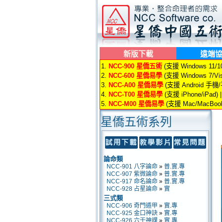
新版下載
遠端
1.
NCC-900 星僑五術
(支援 Windows 11/10/
2.
NCC-600 星僑易學
(支援 Windows 7/Vis
3.
NCC-A00 星僑易學
(支援 Android 手機
4.
NCC-T00 星僑易學
(支援 iPhone/iPad) 
5.
NCC-M00 星僑易學
(支援 Mac/MacBook
星僑五術系列
論命類
NCC-901 八字論命
»
普
.
實
.
專
NCC-907 紫微論命
»
普
.
實
.
專
NCC-917 命名論命
»
普
.
實
.
專
NCC-928 占星論命
»
實
三式類
NCC-906 奇門遁甲
»
實
.
專
NCC-925 金口神訣
»
實
.
專
NCC-926 六壬神課
»
實
.
專