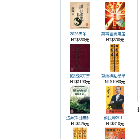
2026丙午...
萬事吉商用居...
NT$360元
NT$300元
協紀辨方書
重編標點星學...
NT$1190元
NT$1080元
造葬擇日無師...
蘇民峰201...
NT$425元
NT$310元