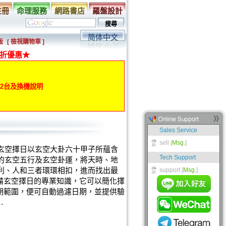
註冊
命理服務
網路書店
羅盤設計
简体中文
版
[ 檢視購物車 ]
折優惠★
動第2台及換機說明
玄空擇日以玄空大卦六十甲子所蘊含
的玄空五行及玄空卦運，將天時、地
利、人和三者環環相扣，進而找出最
備玄空擇日的專業知識，它可以簡化擇
期範圍，便可自動過濾日期，並提供驗
…