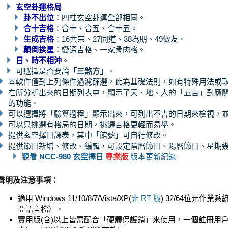
玄空卦運格局
卦不出位
：四柱玄空卦運全部相同。
合十吉格
：合十、合五、合十五。
生成吉格
：16共宗、27同道、38為朋、49做友。
顛倒挨星
：變通吉格、一家骨肉格。
日、時不相沖
。
可選擇是否要論
「三煞方」
。
本軟件僅對上列條件過濾篩選，此為基礎法則，如有特殊用法或
在所分析出來的日期列表中，顯示了天、地、人的「五吉」對應
的功能。
可以選擇將「驗算過程」顯示出來，可列出不吉的日期來檢視，
可以只挑選有格局的日期，挑選吉格更輕而易舉。
提供玄空擇日課表，其中「館號」可自行修改。
提供節日新增、修改、編輯，可設定陰曆節日、陽曆節日、星期
觀看
NCC-980 玄空擇日
專業版
版本更新紀錄
聲明及注意事項：
適用 Windows 11/10/8/7/Vista/XP(
非 RT 版
) 32/64位元作
亞語言檔）。
實用版(含)以上皆需配合「硬體保護鎖」來使用，一個註冊用