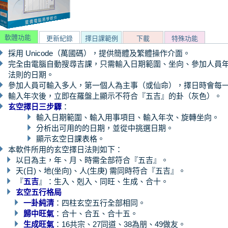
軟體功能
更新紀錄
擇日課範例
下載
特殊功能
採用 Unicode（萬國碼），提供簡體及繁體操作介面。
完全由電腦自動搜尋吉課，只需輸入日期範圍、坐向、參加人員
法則的日期。
參加人員可輸入多人，第一個人為主事（或仙命），擇日時會每
輸入年次後，立即在羅盤上顯示不符合『五吉』的卦（灰色）。
玄空擇日三步驟
：
輸入日期範圍、輸入用事項目、輸入年次、旋轉坐向。
分析出可用的的日期，並從中挑選日期。
顯示玄空日課表格。
本軟件所用的玄空擇日法則如下：
以日為主，年、月、時需全部符合『五吉』。
天(日)、地(坐向)、人(生庚) 需同時符合『五吉』。
『
五吉
』：生入、剋入、同旺、生成、合十。
玄空五行格局
一卦純清
：四柱玄空五行全部相同。
歸中旺氣
：合十、合五、合十五。
生成旺氣
：16共宗、27同道、38為朋、49做友。