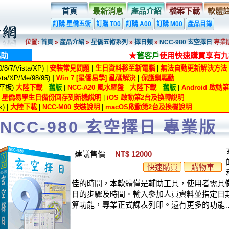
首頁
最新消息
產品介紹
檔案下載
軟體
訂購 星僑五術
訂購 T00
訂購 A00
訂購 M00
產品目錄
位置:
首頁
»
產品介紹
»
星僑五術系列
»
擇日類
»
NCC-980 玄空擇日
專業
協助
★
舊客戶
使用快速購買享有九
8/7/Vista/XP) |
安裝常見問題
|
生日資料移至新電腦
|
無法自動更新解決方法
ta/XP/Me/98/95)
|
Win 7 [星僑易學] 亂碼解決
|
保護鎖驅動
/平板)
大陸下載
-
舊版
|
NCC-A20 風水羅盤
-
大陸下載
-
舊版
|
Android 啟
|
星僑易學生日備份回存到新機說明
|
iOS 啟動第2台及換轉說明
) |
大陸下載
|
NCC-M00 安裝說明
|
macOS啟動第2台及換機說明
NCC-980 玄空擇日 專業版
建議售價
NT$ 12000
快速購買
購物車
佳的時間，本軟體僅是輔助工具，使用者需具
日的步驟及時間。輸入參加人員資料並指定日
算功能，專業正式課表列印。還有更多的功能