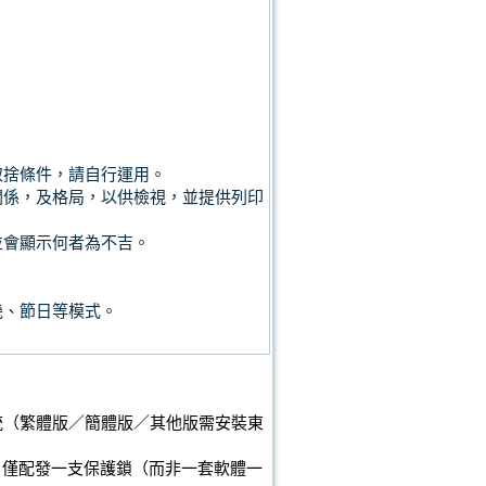
取捨條件，請自行運用。
關係，及格局，以供檢視，並提供列印
並會顯示何者為不吉。
幾、節日等模式。
業系統（繁體版／簡體版／其他版需安裝東
戶僅配發一支保護鎖（而非一套軟體一