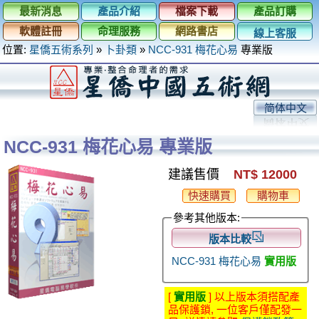
最新消息
產品介紹
檔案下載
產品訂購
軟體註冊
命理服務
網路書店
線上客服
位置:
星僑五術系列
»
卜卦類
»
NCC-931 梅花心易
專業版
简体中文
NCC-931 梅花心易 專業版
建議售價
NT$ 12000
快速購買
購物車
參考其他版本:
版本比較
NCC-931 梅花心易
實用版
[
實用版
] 以上版本須搭配產
品保護鎖, 一位客戶僅配發一