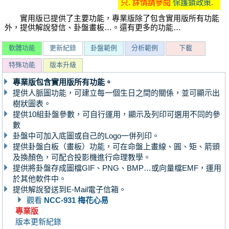
只. 詳情請參閱
保護鎖政策
.
實用版已提供了主要功能，專業版除了包含實用版所有功能
外，提供解說發信、卦盤畫板…。還有更多的功能…
軟體功能
更新紀錄
卦盤範例
分析範例
下載
特殊功能
版本升級
專業版包含實用版所有功能。
提供人脈圖功能，可建立每一個生日之間的關係，並可顯示出
樹狀圖表。
提供10組卦盤參數，可自行運用，顯示及列印可選用不同的參
數
卦盤中可加入底圖或自己的Logo一併列印。
提供卦盤白板（畫板）功能，可在命盤上畫線、圓、矩、箭頭
及換顏色，可配合投影機進行命理教學。
提供將卦盤存成圖檔GIF、PNG、BMP…或向量檔EMF，運用
於其他軟件中。
提供解說發送到E-Mail電子信箱。
觀看
NCC-931 梅花心易
專業版
版本更新紀錄