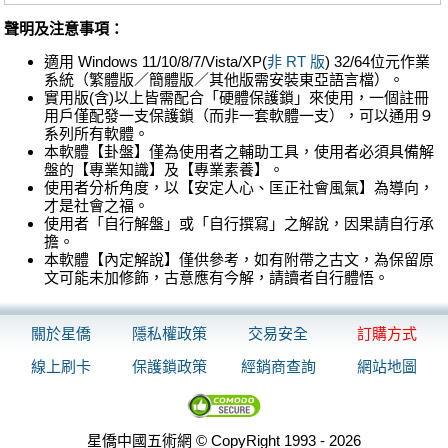
聲明及注意事項：
適用 Windows 11/10/8/7/Vista/XP(
非 RT 版
) 32/64位元作業
系統（繁體版／簡體版／其他版需安裝東亞語言檔）。
實用版(含)以上皆需配合「硬體保護鎖」來使用，一個註冊
用戶僅配發一支保護鎖（而非一套軟體一支），可以通用９
系列所有軟體。
本軟體【卦盤】僅為使用者之輔助工具，使用者必須具備解
盤的【專業知識】及【專業素養】。
使用者分析角度，以【安定人心、匡正社會風氣】為導向，
才是社會之福。
使用者「自行解盤」或「自行撰寫」之解說，因果請自行承
擔。
本軟體【內定解說】僅供參考，如有附帶之古文，為保留原
文可能未加修飾，古意應有今解，請讀者自行體悟。
關於星僑
隱私權政策
交易安全
訂購方式
線上刷卡
保護鎖政策
經銷商查詢
網站地圖
星僑中國五術網 © CopyRight 1993 - 2026