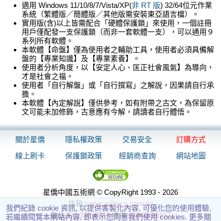
適用 Windows 11/10/8/7/Vista/XP(
非 RT 版
) 32/64位元作業
系統（繁體版／簡體版／其他版需安裝東亞語言檔）。
實用版(含)以上皆需配合「硬體保護鎖」來使用，一個註冊
用戶僅配發一支保護鎖（而非一套軟體一支），可以通用９
系列所有軟體。
本軟體【命盤】僅為使用者之輔助工具，使用者必須具備解
盤的【專業知識】及【專業素養】。
使用者分析角度，以【安定人心、匡正社會風氣】為導向，
才是社會之福。
使用者「自行解盤」或「自行撰寫」之解說，因果請自行承
擔。
本軟體【內定解說】僅供參考，如有附帶之古文，為保留原
文可能未加修飾，古意應有今解，請讀者自行體悟。
關於星僑
隱私權政策
交易安全
訂購方式
線上刷卡
保護鎖政策
經銷商查詢
網站地圖
星僑中國五術網 © CopyRight 1993 - 2026
信箱:
service@ncc.com.tw
我們紀錄 cookie 資訊, 以提供客製化內容, 可優化您的使用體驗,
電話:
(03)328-8833
傳真:
(03)328-6557
若繼續閱覽本網站內容, 即表示您同意我們使用 cookies. 更多關