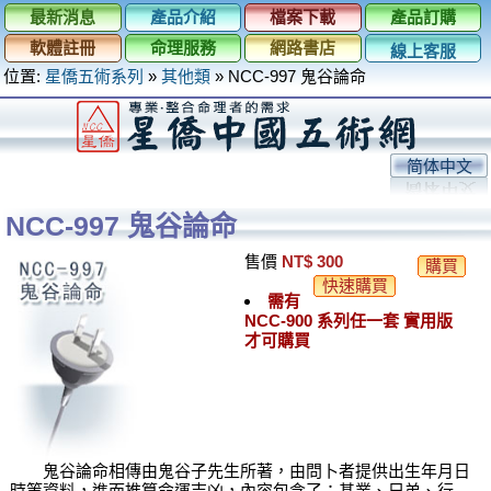
最新消息
產品介紹
檔案下載
產品訂購
軟體註冊
命理服務
網路書店
線上客服
位置:
星僑五術系列
»
其他類
»
NCC-997 鬼谷論命
简体中文
NCC-997 鬼谷論命
售價
NT$ 300
購買
快速購買
需有
NCC-900 系列任一套 實用版
才可購買
鬼谷論命相傳由鬼谷子先生所著，由問卜者提供出生年月日
時等資料，進而推算命運吉凶，內容包含了：基業、兄弟、行