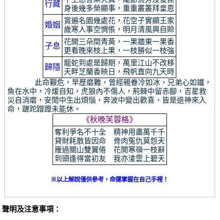
行藏
身後幾多榮顯事，重重叢叢拜皇恩
賞遍名園幾處花，花空子實顯王家
婚姻
歲寒人事空惆悵，明月清風興自賒
花開三朵間青黃，一果牆東一果香
子息
更看晚來枝上果，一枝勝似一枝強
龍蛇到處是歸期，萬里江山不改移
歸隱
天畔芝蘭香映日，飛帆直向九天時
此命艱危，早歷磨難，曾經親眷冷如冰，兄弟心如鐵，
魚在水中，冷煖自知，虎狼內不傷人，荊棘中留赤腳，吉星救
災自消磨，安閒中生出煩惱，奔波中變出歡喜，皆是退神來入
命，蹉跎蹭蹬未能休。
《秋晚芙蓉格》
奪利爭名不十全 精神用盡萬千千
貸財耗散皆因命 骨肉冤仇莫怨天
雁過關山雙翼倦 花開寒嶺一枝辭
到頭逢得當初友 我亦淩雲上碧天
※以上解說僅供參考，命運掌握在自己手裡！
聲明及注意事項：