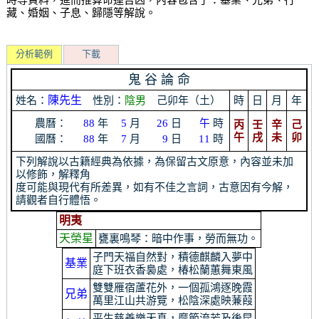
藏、婚姻、子息、歸隱等解說。
分析範例
下載
鬼 谷 論 命
姓名：
陳先生
性別：
陰男
己卯年（土）
時
日
月
年
農曆：
年
月
日
時
88
5
26
午
丙
壬
辛
己
午
戌
未
卯
國曆：
年
月
日
時
88
7
9
11
下列解說以古籍經典為依據，為保留古文原意，內容並未加
以修飾，解釋角
度可能與現代有所差異，如有不佳之言詞，古意因有今解，
請觀者自行體悟。
明夷
天榮星
甕裏鳴琴：暗中作事，勞而無功。
子門天福自然對，積德麒麟入夢中
基業
庭下班衣香裊處，椿松蘭蕙舞東風
雙雙雁宿蘆花外，一個孤鴻逐晚霞
兄弟
萬里江山共游覽，松陰深處映蒹葭
平生慈善樂天真，麾節流芳及後昆