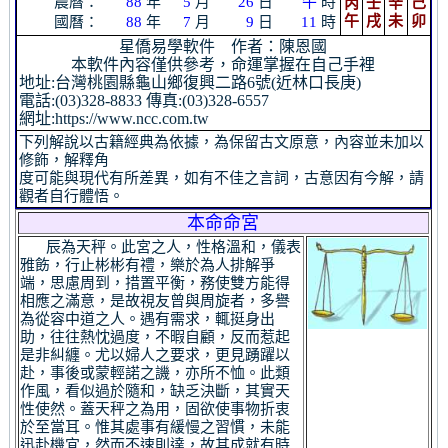
農曆：
年
月
日
時
88
5
26
午
丙
壬
辛
己
午
戌
未
卯
國曆：
年
月
日
時
88
7
9
11
星僑易學軟件 作者：陳恩國
本軟件內容僅供參考，命運掌握在自己手裡
地址:台灣桃園縣龜山鄉復興二路6號(近林口長庚)
電話:(03)328-8833 傳真:(03)328-6557
網址:https://www.ncc.com.tw
下列解說以古籍經典為依據，為保留古文原意，內容並未加以
修飾，解釋角
度可能與現代有所差異，如有不佳之言詞，古意因有今解，請
觀者自行體悟。
本命命宮
辰為天秤。此宮之人，性格溫和，儀表
雅飭，行止彬彬有禮，樂於為人排解爭
端，思慮周到，措置平衡，務使雙方能得
相應之滿意，是故視友曾與周旋者，多譽
為從容中道之人。遇有需求，輒挺身出
助，往往熱忱過度，不暇自顧，反而惹起
是非糾纏。尤以婦人之要求，更見踴躍以
赴，事後或蒙輕諾之譏，亦所不恤。此類
作風，看似過於隨和，缺乏決斷，其實天
性使然。蓋天秤之為用，固欲使事物折衷
於至當耳。惟其處事有緩慢之習慣，未能
迅赴機宜，然而不速則達，故其成就有時