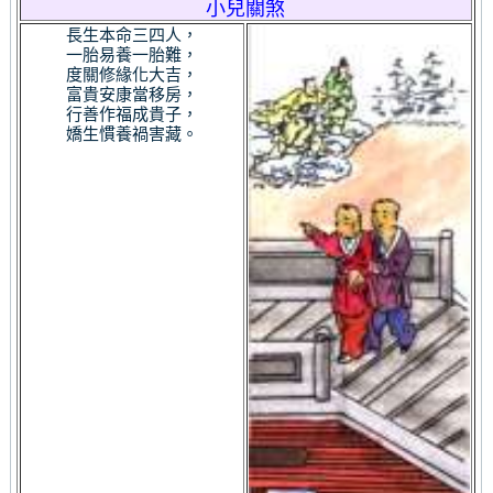
小兒關煞
長生本命三四人，
一胎易養一胎難，
度關修緣化大吉，
富貴安康當移房，
行善作福成貴子，
嬌生慣養禍害藏。