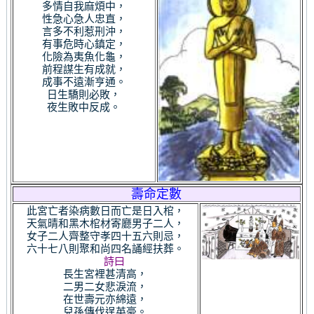
多情自我麻煩中，
性急心急人忠直，
言多不利惹刑沖，
有事危時心鎮定，
化險為夷魚化龜，
前程謀生有成就，
成事不遠漸亨通。
日生驕則必敗，
夜生敗中反成。
壽命定數
此宮亡者染病數日而亡是日入棺，
天氣晴和黑木棺材寄廳男子二人，
女子二人齊整守孝四十五六則忌，
六十七八則聚和尚四名誦經扶葬。
詩曰
長生宮裡甚清高，
二男二女悲淚流，
在世壽元亦綿遠，
兒孫傳伐逞英豪。