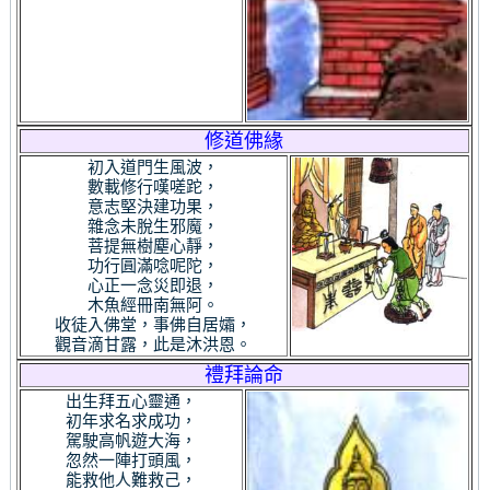
修道佛緣
初入道門生風波，
數載修行嘆嗟跎，
意志堅決建功果，
雜念未脫生邪魔，
菩提無樹塵心靜，
功行圓滿唸呢陀，
心正一念災即退，
木魚經冊南無阿。
收徒入佛堂，事佛自居孀，
觀音滴甘露，此是沐洪恩。
禮拜論命
出生拜五心靈通，
初年求名求成功，
駕駛高帆遊大海，
忽然一陣打頭風，
能救他人難救己，