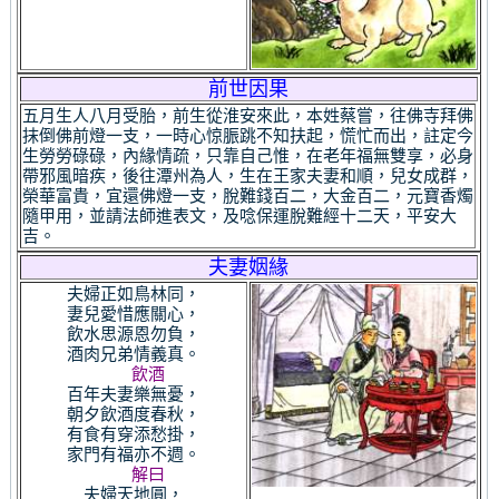
前世因果
五月生人八月受胎，前生從淮安來此，本姓蔡嘗，往佛寺拜佛
抹倒佛前燈一支，一時心惊脤跳不知扶起，慌忙而出，註定今
生勞勞碌碌，內緣情疏，只靠自己惟，在老年福無雙享，必身
帶邪風暗疾，後往潭州為人，生在王家夫妻和順，兒女成群，
榮華富貴，宜還佛燈一支，脫難錢百二，大金百二，元寶香燭
隨甲用，並請法師進表文，及唸保運脫難經十二天，平安大
吉。
夫妻姻緣
夫婦正如鳥林同，
妻兒愛惜應關心，
飲水思源恩勿負，
酒肉兄弟情義真。
飲酒
百年夫妻樂無憂，
朝夕飲酒度春秋，
有食有穿添愁掛，
家門有福亦不週。
解曰
夫婦天地圓，