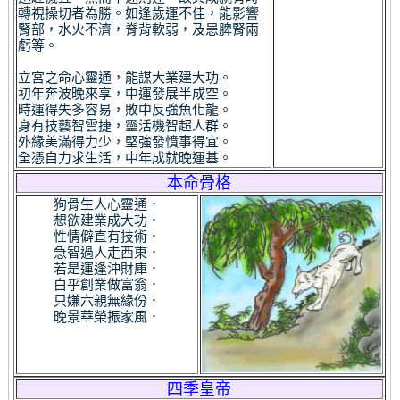
轉視操切者為勝。如逢歲運不佳，能影響
腎部，水火不濟，脊背軟弱，及患脾腎兩
虧等。
立宮之命心靈通，能謀大業建大功。
初年奔波晚來享，中運發展半成空。
時運得失多容易，敗中反強魚化龍。
身有技藝智雲捷，靈活機智超人群。
外緣美滿得力少，堅強發憤事得宜。
全憑自力求生活，中年成就晚運基。
本命骨格
狗骨生人心靈通．
想欲建業成大功．
性情僻直有技術．
急智過人走西東．
若是運逢沖財庫．
白乎創業做富翁．
只嫌六親無緣份．
晚景華榮振家風．
四季皇帝