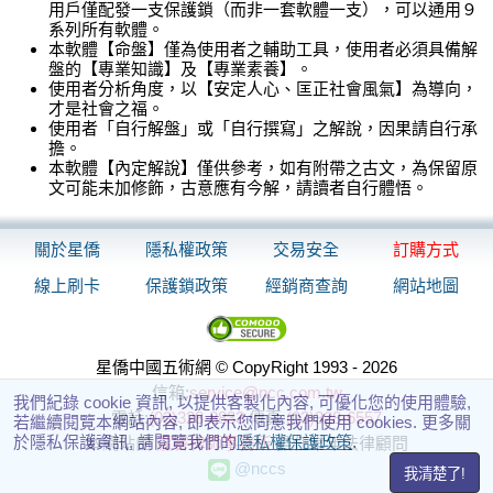
用戶僅配發一支保護鎖（而非一套軟體一支），可以通用９
系列所有軟體。
本軟體【命盤】僅為使用者之輔助工具，使用者必須具備解
盤的【專業知識】及【專業素養】。
使用者分析角度，以【安定人心、匡正社會風氣】為導向，
才是社會之福。
使用者「自行解盤」或「自行撰寫」之解說，因果請自行承
擔。
本軟體【內定解說】僅供參考，如有附帶之古文，為保留原
文可能未加修飾，古意應有今解，請讀者自行體悟。
關於星僑
隱私權政策
交易安全
訂購方式
線上刷卡
保護鎖政策
經銷商查詢
網站地圖
星僑中國五術網 © CopyRight 1993 - 2026
信箱:
service@ncc.com.tw
我們紀錄 cookie 資訊, 以提供客製化內容, 可優化您的使用體驗,
電話:
(03)328-8833
傳真:
(03)328-6557
若繼續閱覽本網站內容, 即表示您同意我們使用 cookies. 更多關
於隱私保護資訊, 請閱覽我們的
隱私權保護政策
.
本網站由
瀛睿律師事務所
擔任常年法律顧問
@nccs
我清楚了!