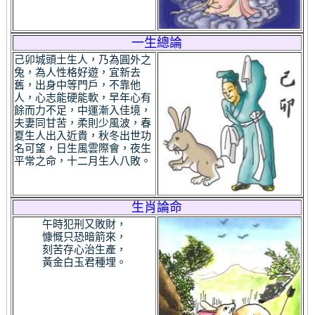
一生總論
己卯城頭土生人，乃為圓外之
兔，為人性格好遊，宜新去
舊，出身中等門戶，不靠他
人，心志能硬能軟，早年心有
餘而力不足，中運漸入佳境，
夫妻同甘苦，柔則少風波，春
夏生人出入近貴，秋冬出世功
名可望，日生風雲際會，夜生
平常之命，十二月生人八敗。
生肖論命
午時犯刑又敗財，
慷慨只恐暗箭來，
刻苦存心治生產，
黃金白玉君種埋。