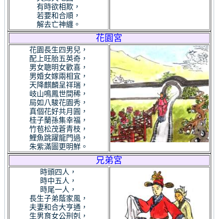
有時欲相欺，
若要和合順，
解去亡神纏。
花園宮
花園長生四男兒，
配上旺胎五英奇，
男女聰明女歡喜，
男婚女嫁兩相宜，
天降麒麟呈祥瑞，
岐山鳴鳳世間稀，
局如八駿花園秀，
真個花好共月圓，
桂子蘭孫集幸福，
竹苞松茂蒼青枝，
鯉魚跳躍龍門過，
朱紫滿圖更明鮮。
兄弟宮
時頭四人，
時中五人，
時尾一人，
長生子弟蔭家風，
夫妻和合大亨通，
生男育女公刑剋，