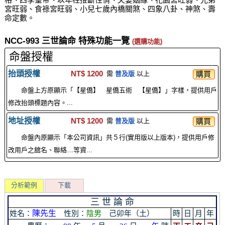
宮旺弱、食祿宮旺弱、小兒七歲內橋關煞、四象八卦、神煞、壽
命定數。
NCC-993 三世論命 特殊功能一覽
(選購功能)
命盤授權
抬頭授權
NT$ 1200
購買
需
普及版
以上
命盤上方原顯示「【星僑】 星僑五術 【星僑】」字樣，提供用戶
修改抬頭標題內容。...
地址授權
NT$ 1200
購買
需
普及版
以上
命盤內原顯示「本公司資訊」共５行(實用版以上版本)，提供用戶修
改用戶之舘名、聯絡…等資...
分析範例
下載
三 世 論 命
姓名：
陳先生
性別：
陰男
己卯年（土）
時
日
月
年