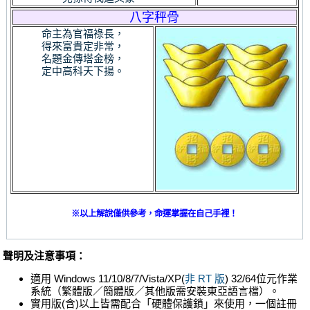
八字秤骨
命主為官福祿長，
得來富貴定非常，
名題金傳塔金榜，
定中高科天下揚。
※以上解說僅供參考，命運掌握在自己手裡！
聲明及注意事項：
適用 Windows 11/10/8/7/Vista/XP(
非 RT 版
) 32/64位元作業
系統（繁體版／簡體版／其他版需安裝東亞語言檔）。
實用版(含)以上皆需配合「硬體保護鎖」來使用，一個註冊