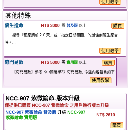
使用教學
其他特殊
優生造命
NT$ 3000
購買
需
普及版
以上
搜尋「預產期前２０天」或「指定日期範圍」的最佳剖腹生產吉
時。...
使用教學
奇門易數
NT$ 5000
購買
需
實用版
以上
【奇門易數】參考《中國絕學2》奇門易數, 命盤內容包含如下:
使用教學
NCC-907 紫微論命-版本升級
僅提供已購買 NCC-907 紫微論命 之用戶進行版本升級
NCC-907 紫微論命 普及版
升級
NCC-907
NT$ 2610
紫微論命 實用版
購買