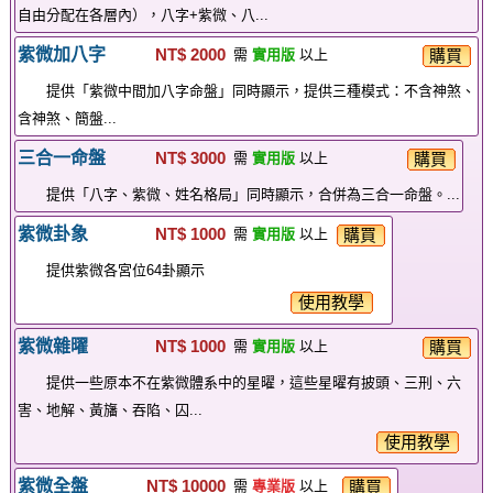
自由分配在各層內），八字+紫微、八...
紫微加八字
NT$ 2000
購買
需
實用版
以上
提供「紫微中間加八字命盤」同時顯示，提供三種模式：不含神煞、
含神煞、簡盤...
三合一命盤
NT$ 3000
購買
需
實用版
以上
提供「八字、紫微、姓名格局」同時顯示，合併為三合一命盤。...
紫微卦象
NT$ 1000
購買
需
實用版
以上
提供紫微各宮位64卦顯示
使用教學
紫微雜曜
NT$ 1000
購買
需
實用版
以上
提供一些原本不在紫微體系中的星曜，這些星曜有披頭、三刑、六
害、地解、黃旛、吞陷、囚...
使用教學
紫微全盤
NT$ 10000
購買
需
專業版
以上