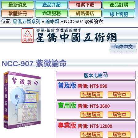
最新消息
產品介紹
檔案下載
產品訂購
軟體註冊
命理服務
網路書店
線上客服
位置:
星僑五術系列
»
論命類
»
NCC-907 紫微論命
简体中文
NCC-907 紫微論命
版本比較
普及版
售價:
NT$ 990
快速購買
購物車
實用版
售價:
NT$ 3600
快速購買
購物車
專業版
售價:
NT$ 12000
快速購買
購物車