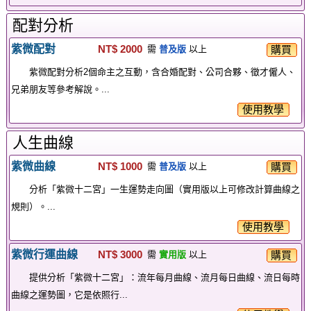
配對分析
紫微配對
NT$ 2000
購買
需
普及版
以上
紫微配對分析2個命主之互動，含合婚配對、公司合夥、徵才僱人、
兄弟朋友等參考解說。...
使用教學
人生曲線
紫微曲線
NT$ 1000
購買
需
普及版
以上
分析「紫微十二宮」一生運勢走向圖（實用版以上可修改計算曲線之
規則）。...
使用教學
紫微行運曲線
NT$ 3000
購買
需
實用版
以上
提供分析「紫微十二宮」：流年每月曲線、流月每日曲線、流日每時
曲線之運勢圖，它是依照行...