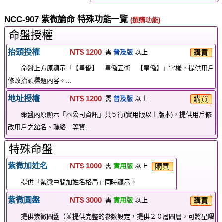
NCC-907 紫微論命 特殊功能一覽
(選購功能)
命盤授權
抬頭授權
NT$ 1200
購買
需
普及版
以上
命盤上方原顯示「【星僑】 星僑五術 【星僑】」字樣，提供用戶
修改抬頭標題內容。...
地址授權
NT$ 1200
購買
需
普及版
以上
命盤內原顯示「本公司資訊」共５行(實用版以上版本)，提供用戶修
改用戶之舘名、聯絡…等資...
特殊命盤
紫微加姓名
NT$ 1000
購買
需
實用版
以上
提供「紫微中間加姓名格局」同時顯示。
紫微圓盤
NT$ 3000
購買
需
實用版
以上
提供紫微圓盤（並提供完整的參數設定，提供２０層圓層，可將星曜