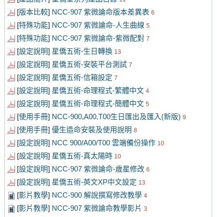
[
版本比較
]
NCC-907 紫微論命版本差異表
6
[
特殊功能
]
NCC-907 紫微論命-人生曲線
5
[
特殊功能
]
NCC-907 紫微論命-紫微配對
7
[
設定說明
]
星僑五術-生日轉換
13
[
設定說明
]
星僑五術-安裝平台測試
7
[
設定說明
]
星僑五術-信箱設定
7
[
設定說明
]
星僑五術-命理程式-繁體中文
4
[
設定說明
]
星僑五術-命理程式-簡體中文
5
[
使用手冊
]
NCC-900,A00,T00生日匯出及匯入(新版)
9
[
使用手冊
]
優生造命安裝及使用說明
8
[
設定說明
]
NCC 900/A00/T00 雲端備份操作
10
[
設定說明
]
星僑五術-真太陽時
10
[
設定說明
]
NCC-907 紫微論命-歲星修改
6
[
設定說明
]
星僑五術-英文XP中文設定
13
[
影片教學
]
NCC-900 解說撰寫修改教學
4
[
影片教學
]
NCC-907 紫微論命教學影片
3