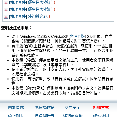
[
命理套件
]
優生造命-繁體
3
[
命理套件
]
優生造命-簡體
3
[
命理套件
]
外觀擴充包
3
聲明及注意事項：
適用 Windows 11/10/8/7/Vista/XP(
非 RT 版
) 32/64位元作業
系統（繁體版／簡體版／其他版需安裝東亞語言檔）。
實用版(含)以上皆需配合「硬體保護鎖」來使用，一個註冊
用戶僅配發一支保護鎖（而非一套軟體一支），可以通用９
系列所有軟體。
本軟體【命盤】僅為使用者之輔助工具，使用者必須具備解
盤的【專業知識】及【專業素養】。
使用者分析角度，以【安定人心、匡正社會風氣】為導向，
才是社會之福。
使用者「自行解盤」或「自行撰寫」之解說，因果請自行承
擔。
本軟體【內定解說】僅供參考，如有附帶之古文，為保留原
文可能未加修飾，古意應有今解，請讀者自行體悟。
關於星僑
隱私權政策
交易安全
訂購方式
線上刷卡
保護鎖政策
經銷商查詢
網站地圖